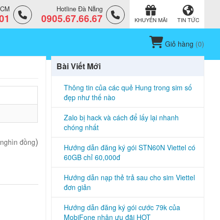
.HCM
Hotline Đà Nẵng
.01
0905.67.66.67
KHUYẾN MÃI
TIN TỨC
Giỏ hàng
(
0
)
Bài Viết Mới
Thông tin của các quẻ Hung trong sim số
đẹp như thế nào
Zalo bị hack và cách để lấy lại nhanh
chóng nhất
)
 nghìn đồng
Hướng dẫn đăng ký gói STN60N Viettel có
60GB chỉ 60,000đ
Hướng dẫn nạp thẻ trả sau cho sim Viettel
đơn giản
Hướng dẫn đăng ký gói cước 79k của
MobiFone nhận ưu đãi HOT