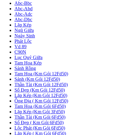
Abc-Bbc
Abc-Abd
Abc-Adc
Abc-Dbc
Lặp Kép
Ngũ Giữa
Ngày Sinh
Phát Lộc
Vd 89
C90N
Lục Quý Giữa
Tam Hoa Kép
Sảnh Rồng
Tam Hoa (Km Gói 12Fd50)
Sảnh (Km Gói 12Fd50)
Thần Tài (Km Gói 12Fd50)
Số Đẹp (Km Gói 12Fd50)
Lặp Kép (Km Gói 12Fd50)
Ông Địa ( Km Gói 12Fd50)
Tam Hoa (Km Gói 6Fd50)
Lặp Kép (Km Gói 3Fd50)
Thần Tài (Km Gói 6Fd50)
Số Đẹp ( Km Gói 6Fd50)
Lộc Phát (Km Gói 6Fd50)
Lặp Kép ( Km Gói 6Fd50)