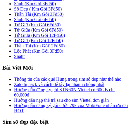
Sảnh (Km Gói 3Fd50)
Số Đẹp ( Km Gói 3Fd50)
Thần Tài (Km Gói 3Fd50)
Sảnh (Km Gói 6Fd50)
Tứ Giữ (Km Gói 6Fd50)
Tứ Giữa (Km Gói 6Fd50)
Tứ Giữa (Km Gói 12Fd50)
Tứ Giữ (Km Gói 12Fd50)
Thần Tài (Km Gói12Fd50)
Lộc Phát (Km Gói 3Fd50)
Snahr
Bài Viết Mới
Thông tin của các quẻ Hung trong sim số đẹp như thế nào
Zalo bị hack và cách để lấy lại nhanh chóng nhất
Hướng dẫn đăng ký gói STN60N Viettel có 60GB chỉ
60,000đ
Hướng dẫn nạp thẻ trả sau cho sim Viettel đơn giản
Hướng dẫn đăng ký gói cước 79k của MobiFone nhận ưu đãi
HOT
Sim số đẹp đặc biệt