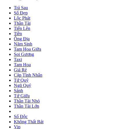
Trả Sau
Số Đẹp
Lộc Phát
Thần Tài
Tiến Lên
Tiền
Ông Địa
Năm Sinh
Tam Hoa Giữa
Soi Gương
Taxi
Tam Hoa
Giá Rẻ
Cặp Tình Nhân
Tứ Quý
Ngũ Quý
Sảnh
Tứ Giữa
Thần Tài Nhỏ
Thần Tài Lớn
Số Độc
Không Thất Bát
Vip