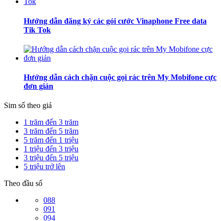
Hướng dẫn đăng ký các gói cước Vinaphone Free data
Tik Tok
Hướng dẫn cách chặn cuộc gọi rác trên My Mobifone cực
đơn giản
Sim số theo giá
1 trăm đến 3 trăm
3 trăm đến 5 trăm
5 trăm đến 1 triệu
1 triệu đến 3 triệu
3 triệu đến 5 triệu
5 triệu trở lên
Theo đầu số
088
091
094