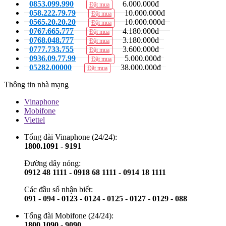
0853.099.990
6.000.000đ
Đặt mua
058.222.79.79
10.000.000đ
Đặt mua
0565.20.20.20
10.000.000đ
Đặt mua
0767.665.777
4.180.000đ
Đặt mua
0768.048.777
3.180.000đ
Đặt mua
0777.733.755
3.600.000đ
Đặt mua
0936.09.77.99
5.000.000đ
Đặt mua
05282.00000
38.000.000đ
Đặt mua
Thông tin nhà mạng
Vinaphone
Mobifone
Viettel
Tổng đài Vinaphone (24/24):
1800.1091 - 9191
Đường dây nóng:
0912 48 1111 - 0918 68 1111 - 0914 18 1111
Các đầu số nhận biết:
091 - 094 - 0123 - 0124 - 0125 - 0127 - 0129 - 088
Tổng đài Mobifone (24/24):
1800.1090 - 9090