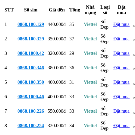
Nhà
Loại
Đặt
STT
Số sim
Giá tiền
Tổng
mạng
số
mua
Số
1
0868.100.129
440.000đ
35
Viettel
Đặt mua
Đẹp
Số
2
0868.100.329
350.000đ
37
Viettel
Đặt mua
Đẹp
Số
3
0868.1000.42
320.000đ
29
Viettel
Đặt mua
Đẹp
Số
4
0868.100.346
380.000đ
36
Viettel
Đặt mua
Đẹp
Số
5
0868.100.350
400.000đ
31
Viettel
Đặt mua
Đẹp
Số
6
0868.1000.46
400.000đ
33
Viettel
Đặt mua
Đẹp
Số
7
0868.100.226
550.000đ
33
Viettel
Đặt mua
Đẹp
Số
8
0868.100.254
320.000đ
34
Viettel
Đặt mua
Đẹp