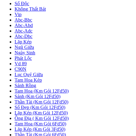
Số Độc
Không Thất Bát
Vip
Abc-Bbc
Abc-Abd
Abc-Adc
Abc-Dbc
Lặp Kép
Ngũ Giữa
Ngày Sinh
Phát Lộc
Vd 89
C90N
Lục Quý Giữa
Tam Hoa Kép
Sảnh Rồng
Tam Hoa (Km Gói 12Fd50)
Sảnh (Km Gói 12Fd50)
Thần Tài (Km Gói 12Fd50)
Số Đẹp (Km Gói 12Fd50)
Lặp Kép (Km Gói 12Fd50)
Ông Địa ( Km Gói 12Fd50)
Tam Hoa (Km Gói 6Fd50)
Lặp Kép (Km Gói 3Fd50)
Thần Tài (Km Gói 6Fd50)