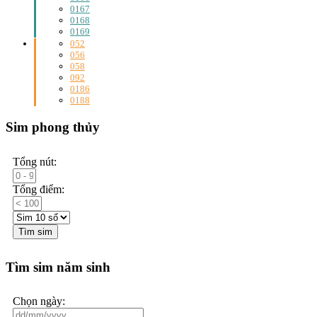
0167
0168
0169
052
056
058
092
0186
0188
Sim phong thủy
Tổng nút:
Tổng điểm:
Tìm sim
Tìm sim năm sinh
Chọn ngày: