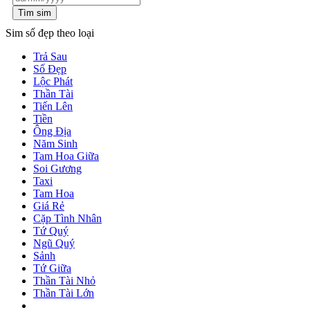
Tìm sim
Sim số đẹp theo loại
Trả Sau
Số Đẹp
Lộc Phát
Thần Tài
Tiến Lên
Tiền
Ông Địa
Năm Sinh
Tam Hoa Giữa
Soi Gương
Taxi
Tam Hoa
Giá Rẻ
Cặp Tình Nhân
Tứ Quý
Ngũ Quý
Sảnh
Tứ Giữa
Thần Tài Nhỏ
Thần Tài Lớn