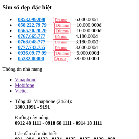
Sim số đẹp đặc biệt
0853.099.990
6.000.000đ
Đặt mua
058.222.79.79
10.000.000đ
Đặt mua
0565.20.20.20
10.000.000đ
Đặt mua
0767.665.777
4.180.000đ
Đặt mua
0768.048.777
3.180.000đ
Đặt mua
0777.733.755
3.600.000đ
Đặt mua
0936.09.77.99
5.000.000đ
Đặt mua
05282.00000
38.000.000đ
Đặt mua
Thông tin nhà mạng
Vinaphone
Mobifone
Viettel
Tổng đài Vinaphone (24/24):
1800.1091 - 9191
Đường dây nóng:
0912 48 1111 - 0918 68 1111 - 0914 18 1111
Các đầu số nhận biết: