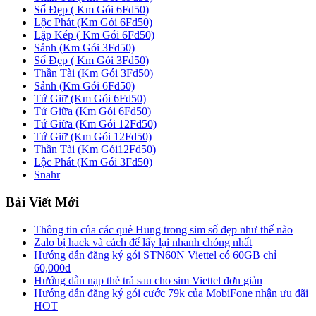
Số Đẹp ( Km Gói 6Fd50)
Lộc Phát (Km Gói 6Fd50)
Lặp Kép ( Km Gói 6Fd50)
Sảnh (Km Gói 3Fd50)
Số Đẹp ( Km Gói 3Fd50)
Thần Tài (Km Gói 3Fd50)
Sảnh (Km Gói 6Fd50)
Tứ Giữ (Km Gói 6Fd50)
Tứ Giữa (Km Gói 6Fd50)
Tứ Giữa (Km Gói 12Fd50)
Tứ Giữ (Km Gói 12Fd50)
Thần Tài (Km Gói12Fd50)
Lộc Phát (Km Gói 3Fd50)
Snahr
Bài Viết Mới
Thông tin của các quẻ Hung trong sim số đẹp như thế nào
Zalo bị hack và cách để lấy lại nhanh chóng nhất
Hướng dẫn đăng ký gói STN60N Viettel có 60GB chỉ
60,000đ
Hướng dẫn nạp thẻ trả sau cho sim Viettel đơn giản
Hướng dẫn đăng ký gói cước 79k của MobiFone nhận ưu đãi
HOT