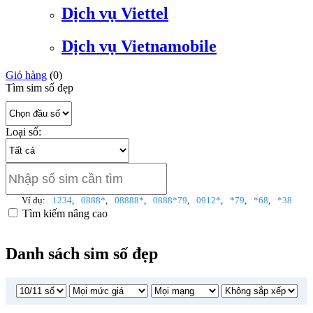
Dịch vụ Viettel
Dịch vụ Vietnamobile
Giỏ hàng
(
0
)
Tìm sim số đẹp
Loại số:
Ví dụ:
1234
,
0888*
,
08888*
,
0888*79
,
0912*
,
*79
,
*68
,
*38
Tìm kiếm nâng cao
Danh sách sim số đẹp