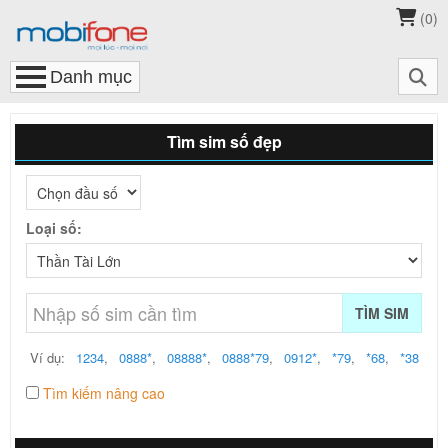
(
0
)
Tìm sim số đẹp
Loại số:
TÌM SIM
Ví dụ:
1234
,
0888*
,
08888*
,
0888*79
,
0912*
,
*79
,
*68
,
*38
Tìm kiếm nâng cao