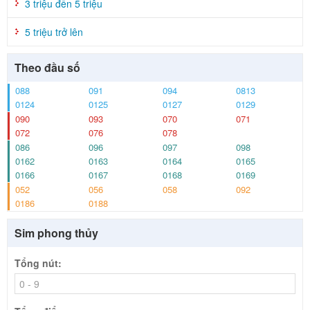
3 triệu đến 5 triệu
5 triệu trở lên
Theo đầu số
088
091
094
0813
0124
0125
0127
0129
090
093
070
071
072
076
078
086
096
097
098
0162
0163
0164
0165
0166
0167
0168
0169
052
056
058
092
0186
0188
Sim phong thủy
Tổng nút: