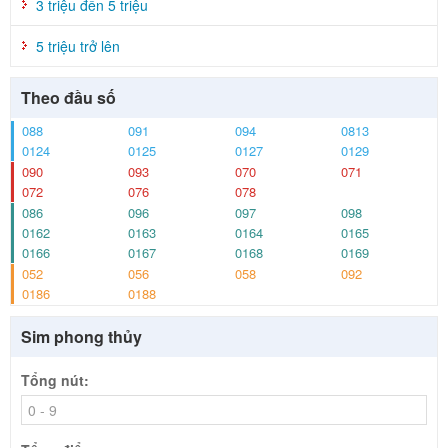
3 triệu đến 5 triệu
5 triệu trở lên
Theo đầu số
088
091
094
0813
0124
0125
0127
0129
090
093
070
071
072
076
078
086
096
097
098
0162
0163
0164
0165
0166
0167
0168
0169
052
056
058
092
0186
0188
Sim phong thủy
Tổng nút: