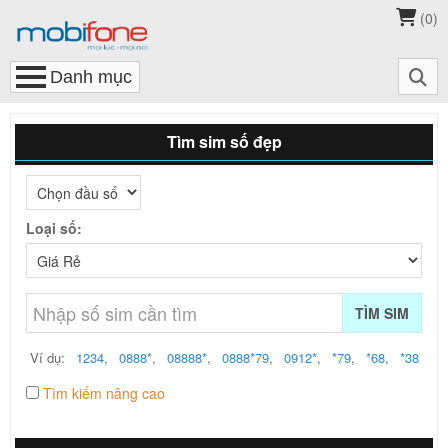
(
0
)
Tìm sim số đẹp
Loại số:
TÌM SIM
Ví dụ:
1234
,
0888*
,
08888*
,
0888*79
,
0912*
,
*79
,
*68
,
*38
Tìm kiếm nâng cao