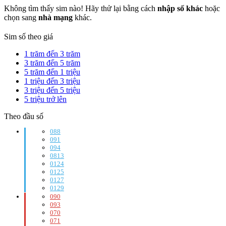
Không tìm thấy sim nào! Hãy thử lại bằng cách
nhập số khác
hoặc
chọn sang
nhà mạng
khác.
Sim số theo giá
1 trăm đến 3 trăm
3 trăm đến 5 trăm
5 trăm đến 1 triệu
1 triệu đến 3 triệu
3 triệu đến 5 triệu
5 triệu trở lên
Theo đầu số
088
091
094
0813
0124
0125
0127
0129
090
093
070
071