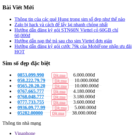
Bài Viết Mới
Thông tin của các quẻ Hung trong sim số đẹp như thế nào
Zalo bị hack và cách để lấy lại nhanh chóng nhất
Hướng dẫn đăng ký gói STN60N Viettel có 60GB chỉ
60,000đ
Hướng dẫn nạp thẻ trả sau cho sim Viettel đơn giản
Hướng dẫn đăng ký gói cước 79k của MobiFone nhận ưu đãi
HOT
Sim số đẹp đặc biệt
0853.099.990
6.000.000đ
Đặt mua
058.222.79.79
10.000.000đ
Đặt mua
0565.20.20.20
10.000.000đ
Đặt mua
0767.665.777
4.180.000đ
Đặt mua
0768.048.777
3.180.000đ
Đặt mua
0777.733.755
3.600.000đ
Đặt mua
0936.09.77.99
5.000.000đ
Đặt mua
05282.00000
38.000.000đ
Đặt mua
Thông tin nhà mạng
Vinaphone