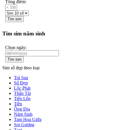
Tổng điểm:
Tìm sim
Tìm sim năm sinh
Chọn ngày:
Tìm sim
Sim số đẹp theo loại
Trả Sau
Số Đẹp
Lộc Phát
Thần Tài
Tiến Lên
Tiền
Ông Địa
Năm Sinh
Tam Hoa Giữa
Soi Gương
Taxi