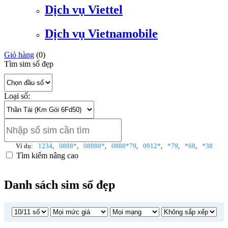
Dịch vụ Viettel
Dịch vụ Vietnamobile
Giỏ hàng
(
0
)
Tìm sim số đẹp
Loại số:
Ví dụ:
1234
,
0888*
,
08888*
,
0888*79
,
0912*
,
*79
,
*68
,
*38
Tìm kiếm nâng cao
Danh sách sim số đẹp