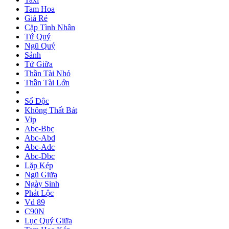
Tam Hoa
Giá Rẻ
Cặp Tình Nhân
Tứ Quý
Ngũ Quý
Sảnh
Tứ Giữa
Thần Tài Nhỏ
Thần Tài Lớn
Số Độc
Không Thất Bát
Vip
Abc-Bbc
Abc-Abd
Abc-Adc
Abc-Dbc
Lặp Kép
Ngũ Giữa
Ngày Sinh
Phát Lộc
Vd 89
C90N
Lục Quý Giữa