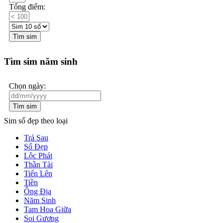
Tổng điểm:
Tìm sim
Tìm sim năm sinh
Chọn ngày:
Tìm sim
Sim số đẹp theo loại
Trả Sau
Số Đẹp
Lộc Phát
Thần Tài
Tiến Lên
Tiền
Ông Địa
Năm Sinh
Tam Hoa Giữa
Soi Gương