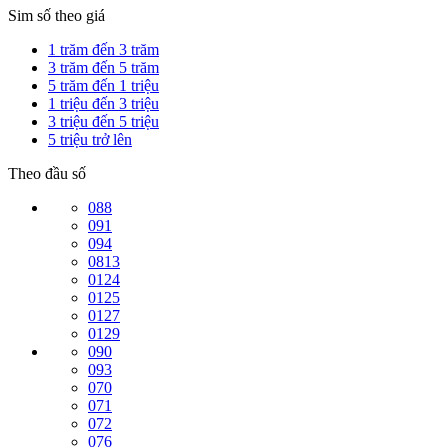
Sim số theo giá
1 trăm đến 3 trăm
3 trăm đến 5 trăm
5 trăm đến 1 triệu
1 triệu đến 3 triệu
3 triệu đến 5 triệu
5 triệu trở lên
Theo đầu số
088
091
094
0813
0124
0125
0127
0129
090
093
070
071
072
076