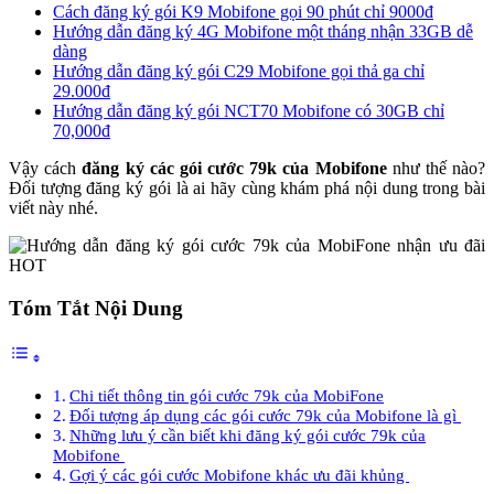
Cách đăng ký gói K9 Mobifone gọi 90 phút chỉ 9000đ
Hướng dẫn đăng ký 4G Mobifone một tháng nhận 33GB dễ
dàng
Hướng dẫn đăng ký gói C29 Mobifone gọi thả ga chỉ
29.000đ
Hướng dẫn đăng ký gói NCT70 Mobifone có 30GB chỉ
70,000đ
Vậy cách
đăng ký các gói cước 79k của Mobifone
như thế nào?
Đối tượng đăng ký gói là ai hãy cùng khám phá nội dung trong bài
viết này nhé.
Tóm Tắt Nội Dung
Chi tiết thông tin gói cước 79k của MobiFone
Đối tượng áp dụng các gói cước 79k của Mobifone là gì
Những lưu ý cần biết khi đăng ký gói cước 79k của
Mobifone
Gợi ý các gói cước Mobifone khác ưu đãi khủng