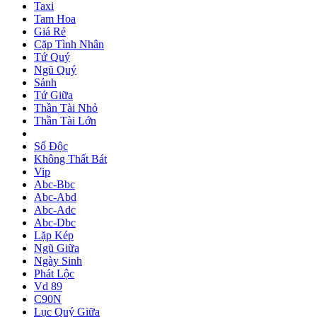
Taxi
Tam Hoa
Giá Rẻ
Cặp Tình Nhân
Tứ Quý
Ngũ Quý
Sảnh
Tứ Giữa
Thần Tài Nhỏ
Thần Tài Lớn
Số Độc
Không Thất Bát
Vip
Abc-Bbc
Abc-Abd
Abc-Adc
Abc-Dbc
Lặp Kép
Ngũ Giữa
Ngày Sinh
Phát Lộc
Vd 89
C90N
Lục Quý Giữa