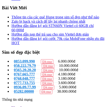
Bài Viết Mới
Thông tin của các quẻ Hung trong sim số đẹp như thế nào
Zalo bị hack và cách để lấy lại nhanh chóng nhất
Hướng dẫn đăng ký gói STN60N Viettel có 60GB chỉ
60,000đ
Hướng dẫn nạp thẻ trả sau cho sim Viettel đơn giản
Hướng dẫn đăng ký gói cước 79k của MobiFone nhận ưu đãi
HOT
Sim số đẹp đặc biệt
0853.099.990
6.000.000đ
Đặt mua
058.222.79.79
10.000.000đ
Đặt mua
0565.20.20.20
10.000.000đ
Đặt mua
0767.665.777
4.180.000đ
Đặt mua
0768.048.777
3.180.000đ
Đặt mua
0777.733.755
3.600.000đ
Đặt mua
0936.09.77.99
5.000.000đ
Đặt mua
05282.00000
38.000.000đ
Đặt mua
Thông tin nhà mạng