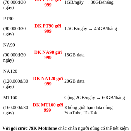
(70.000đ/30
1GB/ngày → 30GB/tháng
999
ngày)
PT90
DK PT90 gửi
(90.000đ/30
1.5GB/ngày → 45GB/tháng
999
ngày)
NA90
DK NA90 gửi
(90.000đ/30
15GB data
999
ngày)
NA120
DK NA120 gửi
(120.000đ/30
20GB data
999
ngày)
MT160
Cộng 2GB/ngày → 60GB/tháng
DK MT160 gửi
(160.000đ/30
Không giới hạn data dùng
999
ngày)
YouTube, TikTok
Với gói cước 79K Mobifone
chắc chắn người dùng có thể tiết kiệm