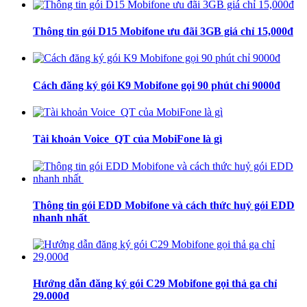
Thông tin gói D15 Mobifone ưu đãi 3GB giá chỉ 15,000đ
Cách đăng ký gói K9 Mobifone gọi 90 phút chỉ 9000đ
Tài khoản Voice_QT của MobiFone là gì
Thông tin gói EDD Mobifone và cách thức huỷ gói EDD
nhanh nhất
Hướng dẫn đăng ký gói C29 Mobifone gọi thả ga chỉ
29.000đ