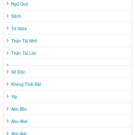
Ngũ Quý
Sảnh
Tứ Giữa
Thần Tài Nhỏ
Thần Tài Lớn
Số Độc
Không Thất Bát
Vip
Abc-Bbc
Abc-Abd
Abc-Adc