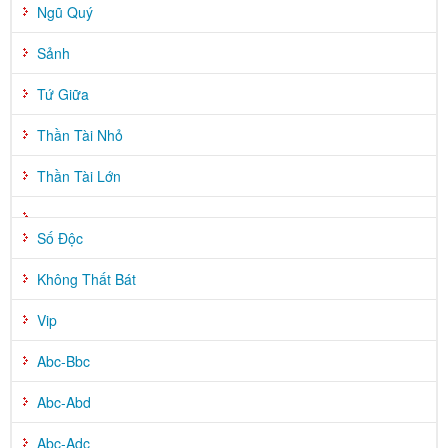
Ngũ Quý
Sảnh
Tứ Giữa
Thần Tài Nhỏ
Thần Tài Lớn
Số Độc
Không Thất Bát
Vip
Abc-Bbc
Abc-Abd
Abc-Adc