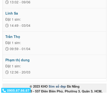
13:02 - 09/06
Linh Sa
Đặt 1 sim:
14:49 - 03/04
Trần Thọ
Đặt 1 sim:
09:59 - 01/04
Phạm thị dung
Đặt 1 sim:
12:36 - 20/03
© 2023 KHO
Sim số đẹp
Đà Nẵng
0917.01.01.01
0905.67.66.67
Miền Nam: 535 - 537 Điện Biên Phủ, Phường 3, Quận 3, HCM,
Việt Nam
Miền Trung: 153 Hàm Nghi - Thanh Khê - Đà Nẵng
Điện thoại:
0905.67.66.67