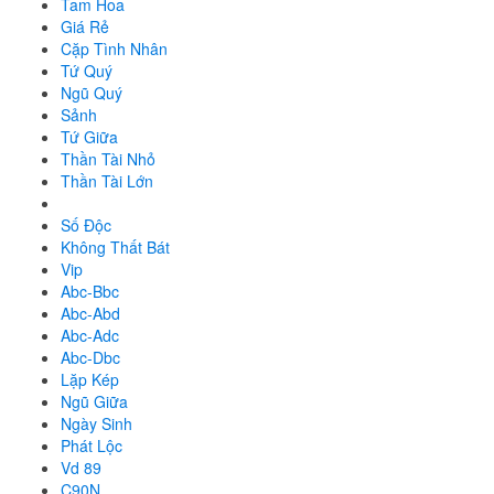
Tam Hoa
Giá Rẻ
Cặp Tình Nhân
Tứ Quý
Ngũ Quý
Sảnh
Tứ Giữa
Thần Tài Nhỏ
Thần Tài Lớn
Số Độc
Không Thất Bát
Vip
Abc-Bbc
Abc-Abd
Abc-Adc
Abc-Dbc
Lặp Kép
Ngũ Giữa
Ngày Sinh
Phát Lộc
Vd 89
C90N