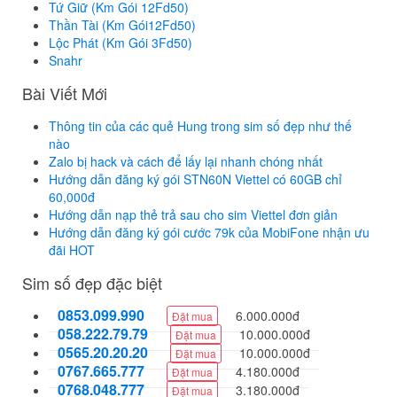
Tứ Giữ (Km Gói 12Fd50)
Thần Tài (Km Gói12Fd50)
Lộc Phát (Km Gói 3Fd50)
Snahr
Bài Viết Mới
Thông tin của các quẻ Hung trong sim số đẹp như thế
nào
Zalo bị hack và cách để lấy lại nhanh chóng nhất
Hướng dẫn đăng ký gói STN60N Viettel có 60GB chỉ
60,000đ
Hướng dẫn nạp thẻ trả sau cho sim Viettel đơn giản
Hướng dẫn đăng ký gói cước 79k của MobiFone nhận ưu
đãi HOT
Sim số đẹp đặc biệt
0853.099.990
6.000.000đ
Đặt mua
058.222.79.79
10.000.000đ
Đặt mua
0565.20.20.20
10.000.000đ
Đặt mua
0767.665.777
4.180.000đ
Đặt mua
0768.048.777
3.180.000đ
Đặt mua