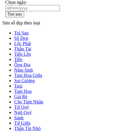
Chọn ngày:
Tìm sim
Sim số đẹp theo loại
Trả Sau
Số Đẹp
Lộc Phát
Thần Tài
Tiến Lên
Tiền
Ông Địa
Năm Sinh
Tam Hoa Giữa
Soi Gương
Taxi
Tam Hoa
Giá Rẻ
Cặp Tình Nhân
Tứ Quý
Ngũ Quý
Sảnh
Tứ Giữa
Thần Tài Nhỏ