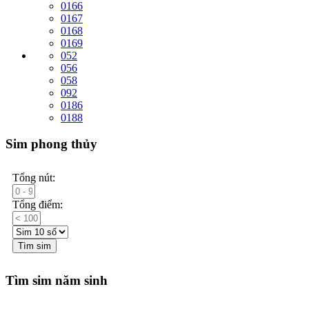
0166
0167
0168
0169
052
056
058
092
0186
0188
Sim phong thủy
Tổng nút:
Tổng điểm:
Tìm sim
Tìm sim năm sinh