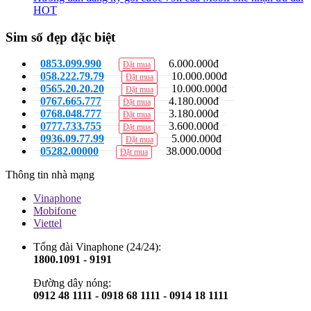
HOT
Sim số đẹp đặc biệt
0853.099.990
6.000.000đ
Đặt mua
058.222.79.79
10.000.000đ
Đặt mua
0565.20.20.20
10.000.000đ
Đặt mua
0767.665.777
4.180.000đ
Đặt mua
0768.048.777
3.180.000đ
Đặt mua
0777.733.755
3.600.000đ
Đặt mua
0936.09.77.99
5.000.000đ
Đặt mua
05282.00000
38.000.000đ
Đặt mua
Thông tin nhà mạng
Vinaphone
Mobifone
Viettel
Tổng đài Vinaphone (24/24):
1800.1091 - 9191
Đường dây nóng:
0912 48 1111 - 0918 68 1111 - 0914 18 1111