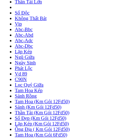
Thần Tài Lớn
Số Độc
Không Thất Bát
Vip
Abc-Bbc
Abc-Abd
Abc-Adc
Abc-Dbc
Lặp Kép
Ngũ Giữa
Ngày Sinh
Phát Lộc
Vd 89
C90N
Lục Quý Giữa
Tam Hoa Kép
Sảnh Rồng
Tam Hoa (Km Gói 12Fd50)
Sảnh (Km Gói 12Fd50)
Thần Tài (Km Gói 12Fd50)
Số Đẹp (Km Gói 12Fd50)
Lặp Kép (Km Gói 12Fd50)
Ông Địa ( Km Gói 12Fd50)
Tam Hoa (Km Gói 6Fd50)