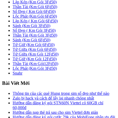
Lặp Kép (Km Gói 3Fd50)
Thần Tài (Km Gói 6Fd50)
Số Đẹp ( Km Gói 6Fd50)
Lộc Phát (Km Gói 6Fd50)
Lặp Kép ( Km Gói 6Fd50)
Sảnh (Km Gói 3Fd50)
Số Đẹp ( Km Gói 3Fd50)
Thần Tài (Km Gói 3Fd50)
Sảnh (Km Gói 6Fd50)
Tứ Giữ (Km Gói 6Fd50)
Tứ Giữa (Km Gói 6Fd50)
Tứ Giữa (Km Gói 12Fd50)
Tứ Giữ (Km Gói 12Fd50)
Thần Tài (Km Gói12Fd50)
Lộc Phát (Km Gói 3Fd50)
Snahr
Bài Viết Mới
Thông tin của các quẻ Hung trong sim số đẹp như thế nào
Zalo bị hack và cách để lấy lại nhanh chóng nhất
Hướng dẫn đăng ký gói STN60N Viettel có 60GB chỉ
60,000đ
Hướng dẫn nạp thẻ trả sau cho sim Viettel đơn giản
Hướng dẫn đăng ký gói cước 79k của MobiFone nhận ưu đãi