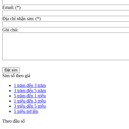
Email: (*)
Địa chỉ nhận sim: (*)
Ghi chú:
Đặt sim
Sim số theo giá
1 trăm đến 3 trăm
3 trăm đến 5 trăm
5 trăm đến 1 triệu
1 triệu đến 3 triệu
3 triệu đến 5 triệu
5 triệu trở lên
Theo đầu số