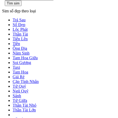
Tìm sim
Sim số đẹp theo loại
Trả Sau
Số Đẹp
Lộc Phát
Thần Tài
Tiến Lên
Tiền
Ông Địa
Năm Sinh
Tam Hoa Giữa
Soi Gương
Taxi
Tam Hoa
Giá Rẻ
Cặp Tình Nhân
Tứ Quý
Ngũ Quý
Sảnh
Tứ Giữa
Thần Tài Nhỏ
Thần Tài Lớn