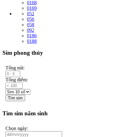
0168
0169
052
056
058
092
0186
0188
Sim phong thủy
Tổng nút:
Tổng điểm:
Tìm sim
Tìm sim năm sinh
Chọn ngày: