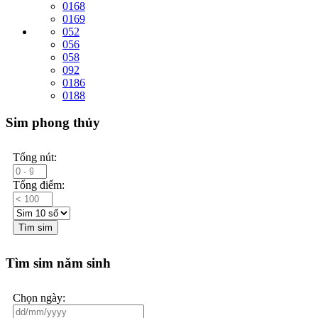
0168
0169
052
056
058
092
0186
0188
Sim phong thủy
Tổng nút:
Tổng điểm:
Tìm sim
Tìm sim năm sinh
Chọn ngày: