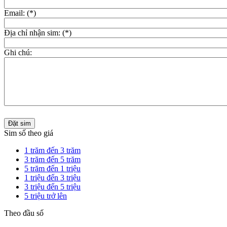
Email: (*)
Địa chỉ nhận sim: (*)
Ghi chú:
Đặt sim
Sim số theo giá
1 trăm đến 3 trăm
3 trăm đến 5 trăm
5 trăm đến 1 triệu
1 triệu đến 3 triệu
3 triệu đến 5 triệu
5 triệu trở lên
Theo đầu số