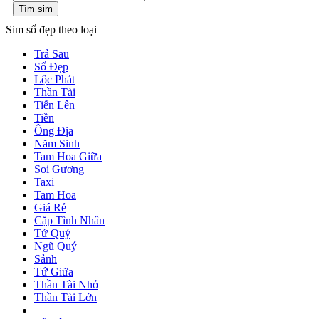
Tìm sim
Sim số đẹp theo loại
Trả Sau
Số Đẹp
Lộc Phát
Thần Tài
Tiến Lên
Tiền
Ông Địa
Năm Sinh
Tam Hoa Giữa
Soi Gương
Taxi
Tam Hoa
Giá Rẻ
Cặp Tình Nhân
Tứ Quý
Ngũ Quý
Sảnh
Tứ Giữa
Thần Tài Nhỏ
Thần Tài Lớn