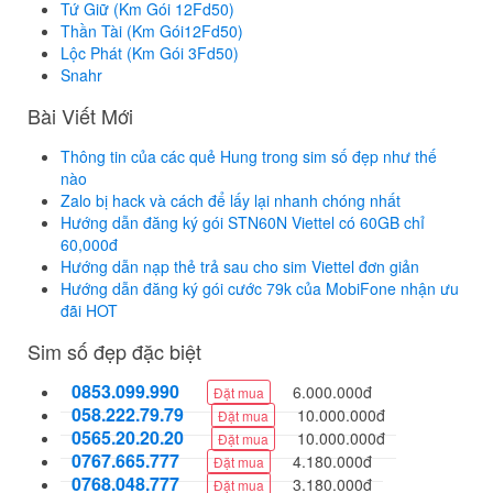
Tứ Giữ (Km Gói 12Fd50)
Thần Tài (Km Gói12Fd50)
Lộc Phát (Km Gói 3Fd50)
Snahr
Bài Viết Mới
Thông tin của các quẻ Hung trong sim số đẹp như thế
nào
Zalo bị hack và cách để lấy lại nhanh chóng nhất
Hướng dẫn đăng ký gói STN60N Viettel có 60GB chỉ
60,000đ
Hướng dẫn nạp thẻ trả sau cho sim Viettel đơn giản
Hướng dẫn đăng ký gói cước 79k của MobiFone nhận ưu
đãi HOT
Sim số đẹp đặc biệt
0853.099.990
6.000.000đ
Đặt mua
058.222.79.79
10.000.000đ
Đặt mua
0565.20.20.20
10.000.000đ
Đặt mua
0767.665.777
4.180.000đ
Đặt mua
0768.048.777
3.180.000đ
Đặt mua