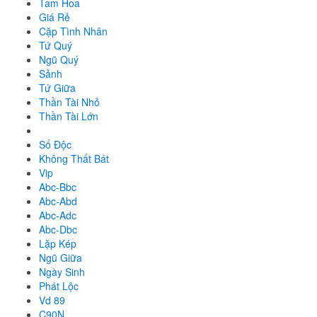
Tam Hoa
Giá Rẻ
Cặp Tình Nhân
Tứ Quý
Ngũ Quý
Sảnh
Tứ Giữa
Thần Tài Nhỏ
Thần Tài Lớn
Số Độc
Không Thất Bát
Vip
Abc-Bbc
Abc-Abd
Abc-Adc
Abc-Dbc
Lặp Kép
Ngũ Giữa
Ngày Sinh
Phát Lộc
Vd 89
C90N