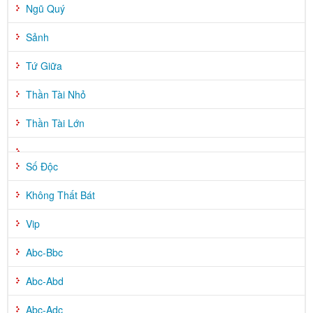
Ngũ Quý
Sảnh
Tứ Giữa
Thần Tài Nhỏ
Thần Tài Lớn
Số Độc
Không Thất Bát
Vip
Abc-Bbc
Abc-Abd
Abc-Adc