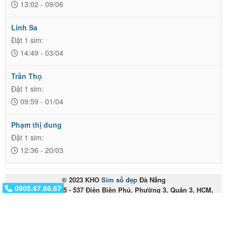
13:02 - 09/06
Linh Sa
Đặt 1 sim:
14:49 - 03/04
Trần Thọ
Đặt 1 sim:
09:59 - 01/04
Phạm thị dung
Đặt 1 sim:
12:36 - 20/03
© 2023 KHO
Sim số đẹp
Đà Nẵng
0917.01.01.01
0905.67.66.67
Miền Nam: 535 - 537 Điện Biên Phủ, Phường 3, Quận 3, HCM,
Việt Nam
Miền Trung: 153 Hàm Nghi - Thanh Khê - Đà Nẵng
Điện thoại:
0905.67.66.67