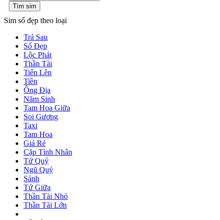
Tìm sim
Sim số đẹp theo loại
Trả Sau
Số Đẹp
Lộc Phát
Thần Tài
Tiến Lên
Tiền
Ông Địa
Năm Sinh
Tam Hoa Giữa
Soi Gương
Taxi
Tam Hoa
Giá Rẻ
Cặp Tình Nhân
Tứ Quý
Ngũ Quý
Sảnh
Tứ Giữa
Thần Tài Nhỏ
Thần Tài Lớn