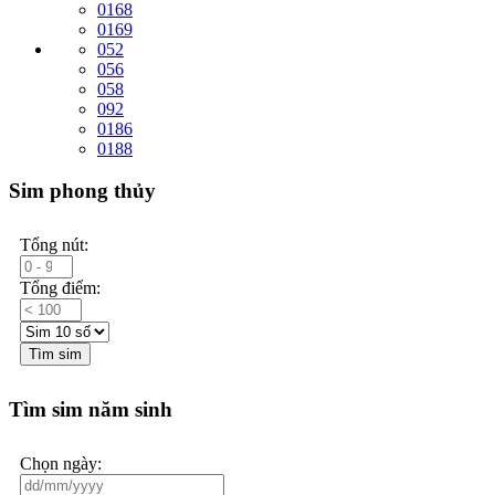
0168
0169
052
056
058
092
0186
0188
Sim phong thủy
Tổng nút:
Tổng điểm:
Tìm sim
Tìm sim năm sinh
Chọn ngày: