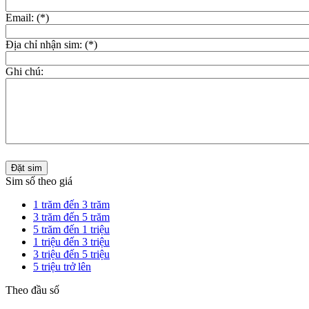
Email: (*)
Địa chỉ nhận sim: (*)
Ghi chú:
Đặt sim
Sim số theo giá
1 trăm đến 3 trăm
3 trăm đến 5 trăm
5 trăm đến 1 triệu
1 triệu đến 3 triệu
3 triệu đến 5 triệu
5 triệu trở lên
Theo đầu số