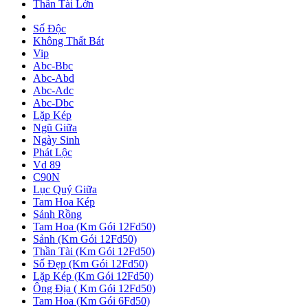
Thần Tài Lớn
Số Độc
Không Thất Bát
Vip
Abc-Bbc
Abc-Abd
Abc-Adc
Abc-Dbc
Lặp Kép
Ngũ Giữa
Ngày Sinh
Phát Lộc
Vd 89
C90N
Lục Quý Giữa
Tam Hoa Kép
Sảnh Rồng
Tam Hoa (Km Gói 12Fd50)
Sảnh (Km Gói 12Fd50)
Thần Tài (Km Gói 12Fd50)
Số Đẹp (Km Gói 12Fd50)
Lặp Kép (Km Gói 12Fd50)
Ông Địa ( Km Gói 12Fd50)
Tam Hoa (Km Gói 6Fd50)