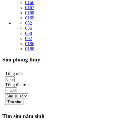
0166
0167
0168
0169
052
056
058
092
0186
0188
Sim phong thủy
Tổng nút:
Tổng điểm:
Tìm sim
Tìm sim năm sinh