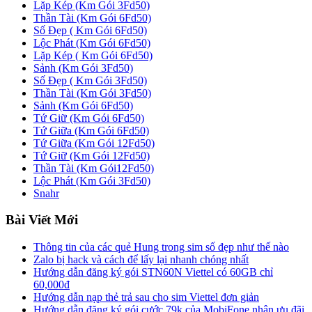
Lặp Kép (Km Gói 3Fd50)
Thần Tài (Km Gói 6Fd50)
Số Đẹp ( Km Gói 6Fd50)
Lộc Phát (Km Gói 6Fd50)
Lặp Kép ( Km Gói 6Fd50)
Sảnh (Km Gói 3Fd50)
Số Đẹp ( Km Gói 3Fd50)
Thần Tài (Km Gói 3Fd50)
Sảnh (Km Gói 6Fd50)
Tứ Giữ (Km Gói 6Fd50)
Tứ Giữa (Km Gói 6Fd50)
Tứ Giữa (Km Gói 12Fd50)
Tứ Giữ (Km Gói 12Fd50)
Thần Tài (Km Gói12Fd50)
Lộc Phát (Km Gói 3Fd50)
Snahr
Bài Viết Mới
Thông tin của các quẻ Hung trong sim số đẹp như thế nào
Zalo bị hack và cách để lấy lại nhanh chóng nhất
Hướng dẫn đăng ký gói STN60N Viettel có 60GB chỉ
60,000đ
Hướng dẫn nạp thẻ trả sau cho sim Viettel đơn giản
Hướng dẫn đăng ký gói cước 79k của MobiFone nhận ưu đãi