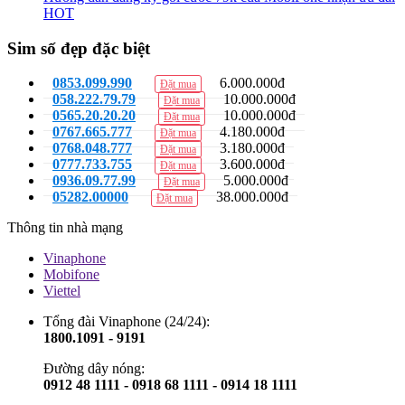
HOT
Sim số đẹp đặc biệt
0853.099.990
6.000.000đ
Đặt mua
058.222.79.79
10.000.000đ
Đặt mua
0565.20.20.20
10.000.000đ
Đặt mua
0767.665.777
4.180.000đ
Đặt mua
0768.048.777
3.180.000đ
Đặt mua
0777.733.755
3.600.000đ
Đặt mua
0936.09.77.99
5.000.000đ
Đặt mua
05282.00000
38.000.000đ
Đặt mua
Thông tin nhà mạng
Vinaphone
Mobifone
Viettel
Tổng đài Vinaphone (24/24):
1800.1091 - 9191
Đường dây nóng:
0912 48 1111 - 0918 68 1111 - 0914 18 1111