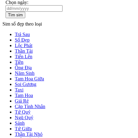
Chọn ngày:
Tìm sim
Sim số đẹp theo loại
Trả Sau
Số Đẹp
Lộc Phát
Thần Tài
Tiến Lên
Tiền
Ông Địa
Năm Sinh
Tam Hoa Giữa
Soi Gương
Taxi
Tam Hoa
Giá Rẻ
Cặp Tình Nhân
Tứ Quý
Ngũ Quý
Sảnh
Tứ Giữa
Thần Tài Nhỏ