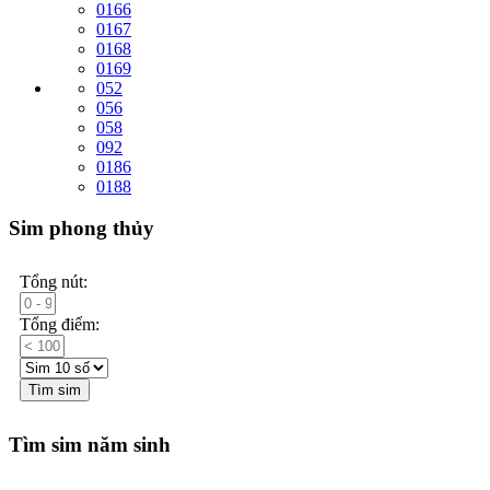
0166
0167
0168
0169
052
056
058
092
0186
0188
Sim phong thủy
Tổng nút:
Tổng điểm:
Tìm sim
Tìm sim năm sinh