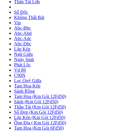
Thần Tài Lớn
Số Độc
Không Thất Bát
Vip
Abc-Bbc
Abc-Abd
Abc-Adc
Abc-Dbc
Lặp Kép
Ngũ Giữa
Ngày Sinh
Phát Lộc
Vd 89
C90N
Lục Quý Giữa
Tam Hoa Kép
Sảnh Rồng
Tam Hoa (Km Gói 12Fd50)
Sảnh (Km Gói 12Fd50)
Thần Tài (Km Gói 12Fd50)
Số Đẹp (Km Gói 12Fd50)
Lặp Kép (Km Gói 12Fd50)
Ông Địa ( Km Gói 12Fd50)
Tam Hoa (Km Gói 6Fd50)