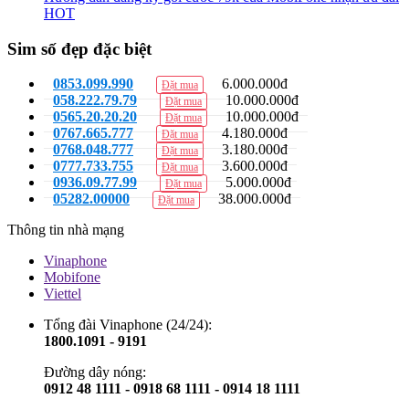
HOT
Sim số đẹp đặc biệt
0853.099.990
6.000.000đ
Đặt mua
058.222.79.79
10.000.000đ
Đặt mua
0565.20.20.20
10.000.000đ
Đặt mua
0767.665.777
4.180.000đ
Đặt mua
0768.048.777
3.180.000đ
Đặt mua
0777.733.755
3.600.000đ
Đặt mua
0936.09.77.99
5.000.000đ
Đặt mua
05282.00000
38.000.000đ
Đặt mua
Thông tin nhà mạng
Vinaphone
Mobifone
Viettel
Tổng đài Vinaphone (24/24):
1800.1091 - 9191
Đường dây nóng:
0912 48 1111 - 0918 68 1111 - 0914 18 1111