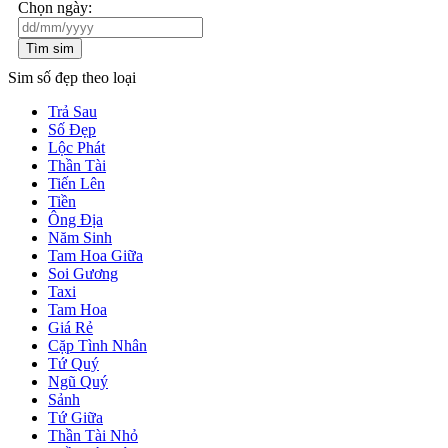
Chọn ngày:
Tìm sim
Sim số đẹp theo loại
Trả Sau
Số Đẹp
Lộc Phát
Thần Tài
Tiến Lên
Tiền
Ông Địa
Năm Sinh
Tam Hoa Giữa
Soi Gương
Taxi
Tam Hoa
Giá Rẻ
Cặp Tình Nhân
Tứ Quý
Ngũ Quý
Sảnh
Tứ Giữa
Thần Tài Nhỏ