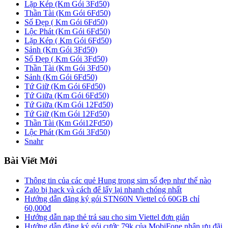
Lặp Kép (Km Gói 3Fd50)
Thần Tài (Km Gói 6Fd50)
Số Đẹp ( Km Gói 6Fd50)
Lộc Phát (Km Gói 6Fd50)
Lặp Kép ( Km Gói 6Fd50)
Sảnh (Km Gói 3Fd50)
Số Đẹp ( Km Gói 3Fd50)
Thần Tài (Km Gói 3Fd50)
Sảnh (Km Gói 6Fd50)
Tứ Giữ (Km Gói 6Fd50)
Tứ Giữa (Km Gói 6Fd50)
Tứ Giữa (Km Gói 12Fd50)
Tứ Giữ (Km Gói 12Fd50)
Thần Tài (Km Gói12Fd50)
Lộc Phát (Km Gói 3Fd50)
Snahr
Bài Viết Mới
Thông tin của các quẻ Hung trong sim số đẹp như thế nào
Zalo bị hack và cách để lấy lại nhanh chóng nhất
Hướng dẫn đăng ký gói STN60N Viettel có 60GB chỉ
60,000đ
Hướng dẫn nạp thẻ trả sau cho sim Viettel đơn giản
Hướng dẫn đăng ký gói cước 79k của MobiFone nhận ưu đãi