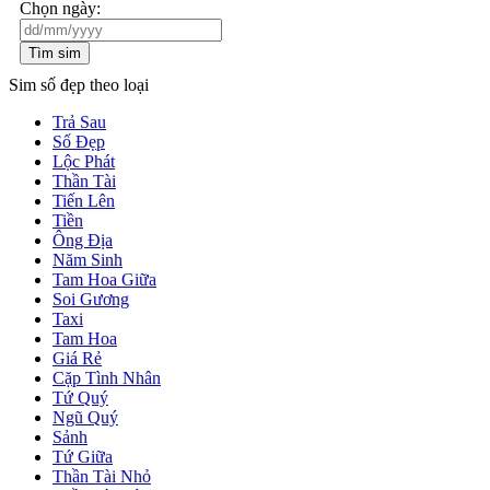
Chọn ngày:
Tìm sim
Sim số đẹp theo loại
Trả Sau
Số Đẹp
Lộc Phát
Thần Tài
Tiến Lên
Tiền
Ông Địa
Năm Sinh
Tam Hoa Giữa
Soi Gương
Taxi
Tam Hoa
Giá Rẻ
Cặp Tình Nhân
Tứ Quý
Ngũ Quý
Sảnh
Tứ Giữa
Thần Tài Nhỏ