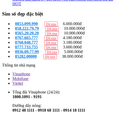
HOT
Sim số đẹp đặc biệt
0853.099.990
6.000.000đ
Đặt mua
058.222.79.79
10.000.000đ
Đặt mua
0565.20.20.20
10.000.000đ
Đặt mua
0767.665.777
4.180.000đ
Đặt mua
0768.048.777
3.180.000đ
Đặt mua
0777.733.755
3.600.000đ
Đặt mua
0936.09.77.99
5.000.000đ
Đặt mua
05282.00000
38.000.000đ
Đặt mua
Thông tin nhà mạng
Vinaphone
Mobifone
Viettel
Tổng đài Vinaphone (24/24):
1800.1091 - 9191
Đường dây nóng:
0912 48 1111 - 0918 68 1111 - 0914 18 1111