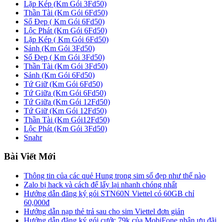
Lặp Kép (Km Gói 3Fd50)
Thần Tài (Km Gói 6Fd50)
Số Đẹp ( Km Gói 6Fd50)
Lộc Phát (Km Gói 6Fd50)
Lặp Kép ( Km Gói 6Fd50)
Sảnh (Km Gói 3Fd50)
Số Đẹp ( Km Gói 3Fd50)
Thần Tài (Km Gói 3Fd50)
Sảnh (Km Gói 6Fd50)
Tứ Giữ (Km Gói 6Fd50)
Tứ Giữa (Km Gói 6Fd50)
Tứ Giữa (Km Gói 12Fd50)
Tứ Giữ (Km Gói 12Fd50)
Thần Tài (Km Gói12Fd50)
Lộc Phát (Km Gói 3Fd50)
Snahr
Bài Viết Mới
Thông tin của các quẻ Hung trong sim số đẹp như thế nào
Zalo bị hack và cách để lấy lại nhanh chóng nhất
Hướng dẫn đăng ký gói STN60N Viettel có 60GB chỉ
60,000đ
Hướng dẫn nạp thẻ trả sau cho sim Viettel đơn giản
Hướng dẫn đăng ký gói cước 79k của MobiFone nhận ưu đãi