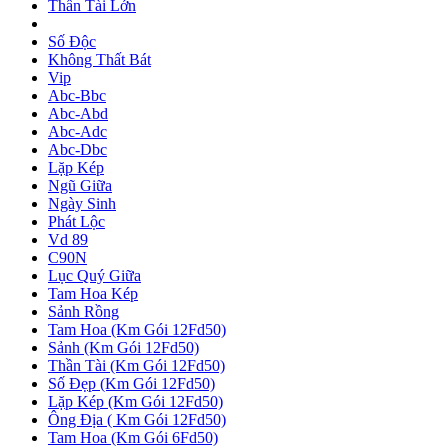
Thần Tài Lớn
Số Độc
Không Thất Bát
Vip
Abc-Bbc
Abc-Abd
Abc-Adc
Abc-Dbc
Lặp Kép
Ngũ Giữa
Ngày Sinh
Phát Lộc
Vd 89
C90N
Lục Quý Giữa
Tam Hoa Kép
Sảnh Rồng
Tam Hoa (Km Gói 12Fd50)
Sảnh (Km Gói 12Fd50)
Thần Tài (Km Gói 12Fd50)
Số Đẹp (Km Gói 12Fd50)
Lặp Kép (Km Gói 12Fd50)
Ông Địa ( Km Gói 12Fd50)
Tam Hoa (Km Gói 6Fd50)