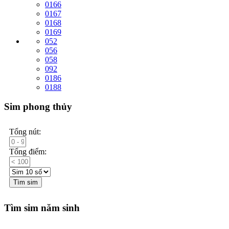
0166
0167
0168
0169
052
056
058
092
0186
0188
Sim phong thủy
Tổng nút:
Tổng điểm:
Tìm sim
Tìm sim năm sinh