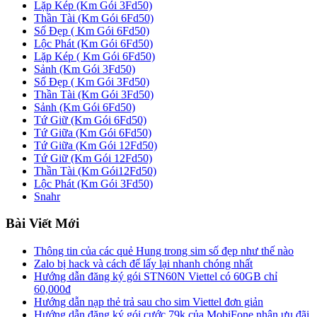
Lặp Kép (Km Gói 3Fd50)
Thần Tài (Km Gói 6Fd50)
Số Đẹp ( Km Gói 6Fd50)
Lộc Phát (Km Gói 6Fd50)
Lặp Kép ( Km Gói 6Fd50)
Sảnh (Km Gói 3Fd50)
Số Đẹp ( Km Gói 3Fd50)
Thần Tài (Km Gói 3Fd50)
Sảnh (Km Gói 6Fd50)
Tứ Giữ (Km Gói 6Fd50)
Tứ Giữa (Km Gói 6Fd50)
Tứ Giữa (Km Gói 12Fd50)
Tứ Giữ (Km Gói 12Fd50)
Thần Tài (Km Gói12Fd50)
Lộc Phát (Km Gói 3Fd50)
Snahr
Bài Viết Mới
Thông tin của các quẻ Hung trong sim số đẹp như thế nào
Zalo bị hack và cách để lấy lại nhanh chóng nhất
Hướng dẫn đăng ký gói STN60N Viettel có 60GB chỉ
60,000đ
Hướng dẫn nạp thẻ trả sau cho sim Viettel đơn giản
Hướng dẫn đăng ký gói cước 79k của MobiFone nhận ưu đãi