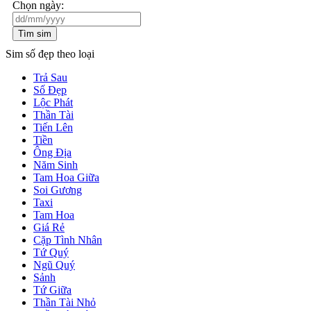
Chọn ngày:
Tìm sim
Sim số đẹp theo loại
Trả Sau
Số Đẹp
Lộc Phát
Thần Tài
Tiến Lên
Tiền
Ông Địa
Năm Sinh
Tam Hoa Giữa
Soi Gương
Taxi
Tam Hoa
Giá Rẻ
Cặp Tình Nhân
Tứ Quý
Ngũ Quý
Sảnh
Tứ Giữa
Thần Tài Nhỏ