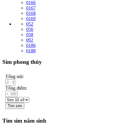
0166
0167
0168
0169
052
056
058
092
0186
0188
Sim phong thủy
Tổng nút:
Tổng điểm:
Tìm sim
Tìm sim năm sinh