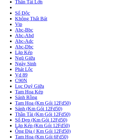
Thần Tài Lớn
Số Độc
Không Thất Bát
Vip
Abc-Bbc
Abc-Abd
Abc-Adc
Abc-Dbc
Lặp Kép
Ngũ Giữa
Ngày Sinh
Phát Lộc
Vd 89
C90N
Lục Quý Giữa
Tam Hoa Kép
Sảnh Rồng
Tam Hoa (Km Gói 12Fd50)
Sảnh (Km Gói 12Fd50)
Thần Tài (Km Gói 12Fd50)
Số Đẹp (Km Gói 12Fd50)
Lặp Kép (Km Gói 12Fd50)
Ông Địa ( Km Gói 12Fd50)
Tam Hoa (Km Gói 6Fd50)