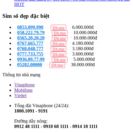
HOT
Sim số đẹp đặc biệt
0853.099.990
6.000.000đ
Đặt mua
058.222.79.79
10.000.000đ
Đặt mua
0565.20.20.20
10.000.000đ
Đặt mua
0767.665.777
4.180.000đ
Đặt mua
0768.048.777
3.180.000đ
Đặt mua
0777.733.755
3.600.000đ
Đặt mua
0936.09.77.99
5.000.000đ
Đặt mua
05282.00000
38.000.000đ
Đặt mua
Thông tin nhà mạng
Vinaphone
Mobifone
Viettel
Tổng đài Vinaphone (24/24):
1800.1091 - 9191
Đường dây nóng:
0912 48 1111 - 0918 68 1111 - 0914 18 1111