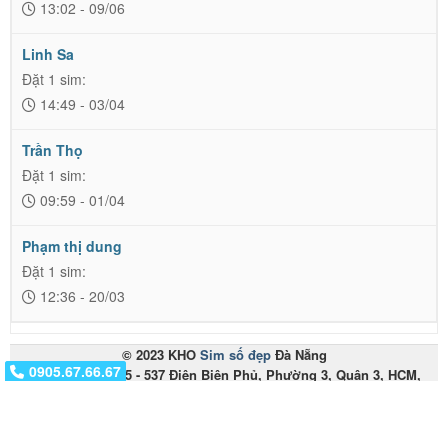
13:02 - 09/06
Linh Sa
Đặt 1 sim:
14:49 - 03/04
Trần Thọ
Đặt 1 sim:
09:59 - 01/04
Phạm thị dung
Đặt 1 sim:
12:36 - 20/03
© 2023 KHO
Sim số đẹp
Đà Nẵng
0917.01.01.01
0905.67.66.67
Miền Nam: 535 - 537 Điện Biên Phủ, Phường 3, Quận 3, HCM,
Việt Nam
Miền Trung: 153 Hàm Nghi - Thanh Khê - Đà Nẵng
Điện thoại:
0905.67.66.67