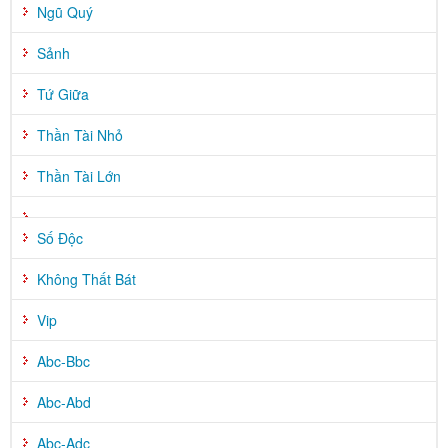
Ngũ Quý
Sảnh
Tứ Giữa
Thần Tài Nhỏ
Thần Tài Lớn
Số Độc
Không Thất Bát
Vip
Abc-Bbc
Abc-Abd
Abc-Adc