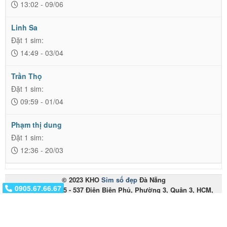
13:02 - 09/06
Linh Sa
Đặt 1 sim:
14:49 - 03/04
Trần Thọ
Đặt 1 sim:
09:59 - 01/04
Phạm thị dung
Đặt 1 sim:
12:36 - 20/03
© 2023 KHO
Sim số đẹp
Đà Nẵng
0917.01.01.01
0905.67.66.67
Miền Nam: 535 - 537 Điện Biên Phủ, Phường 3, Quận 3, HCM,
Việt Nam
Miền Trung: 153 Hàm Nghi - Thanh Khê - Đà Nẵng
Điện thoại:
0905.67.66.67