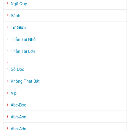
Ngũ Quý
Sảnh
Tứ Giữa
Thần Tài Nhỏ
Thần Tài Lớn
Số Độc
Không Thất Bát
Vip
Abc-Bbc
Abc-Abd
Abc-Adc