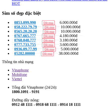
HOT
Sim số đẹp đặc biệt
0853.099.990
6.000.000đ
Đặt mua
058.222.79.79
10.000.000đ
Đặt mua
0565.20.20.20
10.000.000đ
Đặt mua
0767.665.777
4.180.000đ
Đặt mua
0768.048.777
3.180.000đ
Đặt mua
0777.733.755
3.600.000đ
Đặt mua
0936.09.77.99
5.000.000đ
Đặt mua
05282.00000
38.000.000đ
Đặt mua
Thông tin nhà mạng
Vinaphone
Mobifone
Viettel
Tổng đài Vinaphone (24/24):
1800.1091 - 9191
Đường dây nóng:
0912 48 1111 - 0918 68 1111 - 0914 18 1111