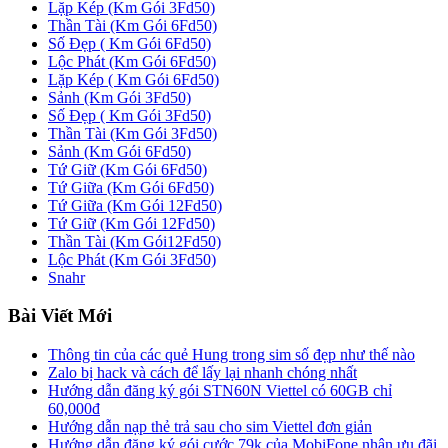
Lặp Kép (Km Gói 3Fd50)
Thần Tài (Km Gói 6Fd50)
Số Đẹp ( Km Gói 6Fd50)
Lộc Phát (Km Gói 6Fd50)
Lặp Kép ( Km Gói 6Fd50)
Sảnh (Km Gói 3Fd50)
Số Đẹp ( Km Gói 3Fd50)
Thần Tài (Km Gói 3Fd50)
Sảnh (Km Gói 6Fd50)
Tứ Giữ (Km Gói 6Fd50)
Tứ Giữa (Km Gói 6Fd50)
Tứ Giữa (Km Gói 12Fd50)
Tứ Giữ (Km Gói 12Fd50)
Thần Tài (Km Gói12Fd50)
Lộc Phát (Km Gói 3Fd50)
Snahr
Bài Viết Mới
Thông tin của các quẻ Hung trong sim số đẹp như thế nào
Zalo bị hack và cách để lấy lại nhanh chóng nhất
Hướng dẫn đăng ký gói STN60N Viettel có 60GB chỉ
60,000đ
Hướng dẫn nạp thẻ trả sau cho sim Viettel đơn giản
Hướng dẫn đăng ký gói cước 79k của MobiFone nhận ưu đãi