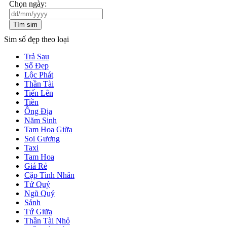
Chọn ngày:
Tìm sim
Sim số đẹp theo loại
Trả Sau
Số Đẹp
Lộc Phát
Thần Tài
Tiến Lên
Tiền
Ông Địa
Năm Sinh
Tam Hoa Giữa
Soi Gương
Taxi
Tam Hoa
Giá Rẻ
Cặp Tình Nhân
Tứ Quý
Ngũ Quý
Sảnh
Tứ Giữa
Thần Tài Nhỏ