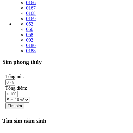
0166
0167
0168
0169
052
056
058
092
0186
0188
Sim phong thủy
Tổng nút:
Tổng điểm:
Tìm sim
Tìm sim năm sinh