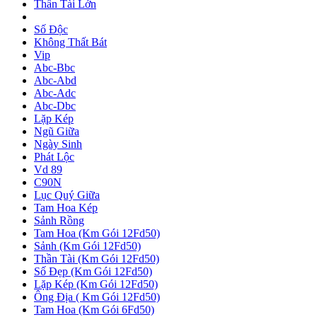
Thần Tài Lớn
Số Độc
Không Thất Bát
Vip
Abc-Bbc
Abc-Abd
Abc-Adc
Abc-Dbc
Lặp Kép
Ngũ Giữa
Ngày Sinh
Phát Lộc
Vd 89
C90N
Lục Quý Giữa
Tam Hoa Kép
Sảnh Rồng
Tam Hoa (Km Gói 12Fd50)
Sảnh (Km Gói 12Fd50)
Thần Tài (Km Gói 12Fd50)
Số Đẹp (Km Gói 12Fd50)
Lặp Kép (Km Gói 12Fd50)
Ông Địa ( Km Gói 12Fd50)
Tam Hoa (Km Gói 6Fd50)