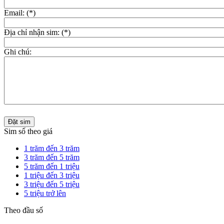
Email: (*)
Địa chỉ nhận sim: (*)
Ghi chú:
Đặt sim
Sim số theo giá
1 trăm đến 3 trăm
3 trăm đến 5 trăm
5 trăm đến 1 triệu
1 triệu đến 3 triệu
3 triệu đến 5 triệu
5 triệu trở lên
Theo đầu số