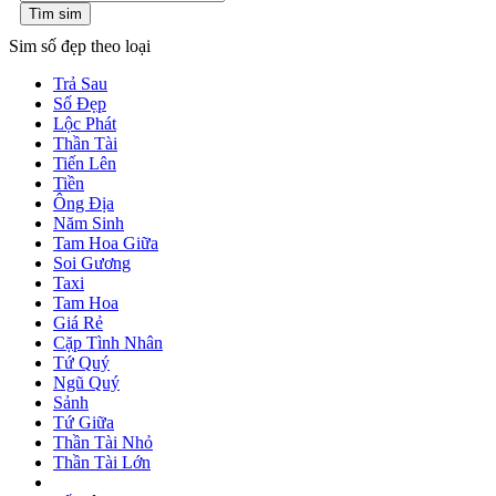
Tìm sim
Sim số đẹp theo loại
Trả Sau
Số Đẹp
Lộc Phát
Thần Tài
Tiến Lên
Tiền
Ông Địa
Năm Sinh
Tam Hoa Giữa
Soi Gương
Taxi
Tam Hoa
Giá Rẻ
Cặp Tình Nhân
Tứ Quý
Ngũ Quý
Sảnh
Tứ Giữa
Thần Tài Nhỏ
Thần Tài Lớn