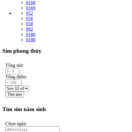
0168
0169
052
056
058
092
0186
0188
Sim phong thủy
Tổng nút:
Tổng điểm:
Tìm sim
Tìm sim năm sinh
Chọn ngày: