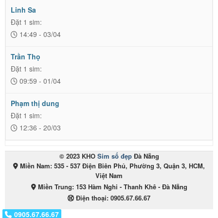
Linh Sa
Đặt 1 sim:
14:49 - 03/04
Trần Thọ
Đặt 1 sim:
09:59 - 01/04
Phạm thị dung
Đặt 1 sim:
12:36 - 20/03
© 2023 KHO
Sim số đẹp
Đà Nẵng
Miền Nam: 535 - 537 Điện Biên Phủ, Phường 3, Quận 3, HCM,
Việt Nam
Miền Trung: 153 Hàm Nghi - Thanh Khê - Đà Nẵng
Điện thoại:
0905.67.66.67
0917.01.01.01
0905.67.66.67