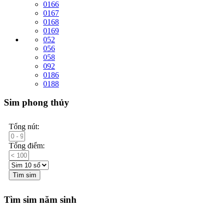
0166
0167
0168
0169
052
056
058
092
0186
0188
Sim phong thủy
Tổng nút:
Tổng điểm:
Tìm sim
Tìm sim năm sinh