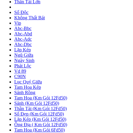
Thần Tài Lớn
Số Độc
Không Thất Bát
Vip
Abc-Bbc
Abc-Abd
Abc-Adc
Abc-Dbc
Lặp Kép
Ngũ Giữa
Ngày Sinh
Phát Lộc
Vd 89
C90N
Lục Quý Giữa
Tam Hoa Kép
Sảnh Rồng
Tam Hoa (Km Gói 12Fd50)
Sảnh (Km Gói 12Fd50)
Thần Tài (Km Gói 12Fd50)
Số Đẹp (Km Gói 12Fd50)
Lặp Kép (Km Gói 12Fd50)
Ông Địa ( Km Gói 12Fd50)
Tam Hoa (Km Gói 6Fd50)