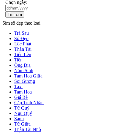
Chọn ngày:
Tìm sim
Sim số đẹp theo loại
Trả Sau
Số Đẹp
Lộc Phát
Thần Tài
Tiến Lên
Tiền
Ông Địa
Năm Sinh
Tam Hoa Giữa
Soi Gương
Taxi
Tam Hoa
Giá Rẻ
Cặp Tình Nhân
Tứ Quý
Ngũ Quý
Sảnh
Tứ Giữa
Thần Tài Nhỏ