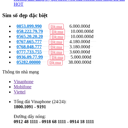
HOT
Sim số đẹp đặc biệt
0853.099.990
6.000.000đ
Đặt mua
058.222.79.79
10.000.000đ
Đặt mua
0565.20.20.20
10.000.000đ
Đặt mua
0767.665.777
4.180.000đ
Đặt mua
0768.048.777
3.180.000đ
Đặt mua
0777.733.755
3.600.000đ
Đặt mua
0936.09.77.99
5.000.000đ
Đặt mua
05282.00000
38.000.000đ
Đặt mua
Thông tin nhà mạng
Vinaphone
Mobifone
Viettel
Tổng đài Vinaphone (24/24):
1800.1091 - 9191
Đường dây nóng:
0912 48 1111 - 0918 68 1111 - 0914 18 1111