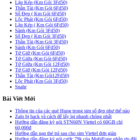
Lặp Kép (Km Gói 3Fd50)
Thần Tài (Km Gói 6Fd50)
Số Đẹp ( Km Gói 6Fd50)
Lộc Phát (Km Gói 6Fd50)
Lặp Kép ( Km Gói 6Fd50)
Sảnh (Km Gói 3Fd50)
Số Đẹp ( Km Gói 3Fd50)
Thần Tài (Km Gói 3Fd50)
Sảnh (Km Gói 6Fd50)
Tứ Giữ (Km Gói 6Fd50)
Tứ Giữa (Km Gói 6Fd50)
Tứ Giữa (Km Gói 12Fd50)
Tứ Giữ (Km Gói 12Fd50)
Thần Tài (Km Gói12Fd50)
Lộc Phát (Km Gói 3Fd50)
Snahr
Bài Viết Mới
Thông tin của các quẻ Hung trong sim số đẹp như thế nào
Zalo bị hack và cách để lấy lại nhanh chóng nhất
Hướng dẫn đăng ký gói STN60N Viettel có 60GB chỉ
60,000đ
Hướng dẫn nạp thẻ trả sau cho sim Viettel đơn giản
Hướng dẫn đăng ký gói cước 79k của MobiFone nhận ưu đãi