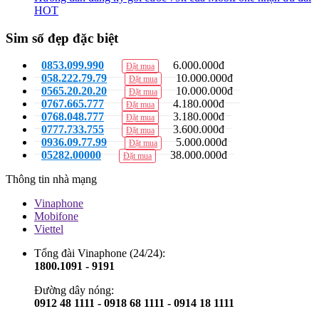
HOT
Sim số đẹp đặc biệt
0853.099.990
6.000.000đ
Đặt mua
058.222.79.79
10.000.000đ
Đặt mua
0565.20.20.20
10.000.000đ
Đặt mua
0767.665.777
4.180.000đ
Đặt mua
0768.048.777
3.180.000đ
Đặt mua
0777.733.755
3.600.000đ
Đặt mua
0936.09.77.99
5.000.000đ
Đặt mua
05282.00000
38.000.000đ
Đặt mua
Thông tin nhà mạng
Vinaphone
Mobifone
Viettel
Tổng đài Vinaphone (24/24):
1800.1091 - 9191
Đường dây nóng:
0912 48 1111 - 0918 68 1111 - 0914 18 1111