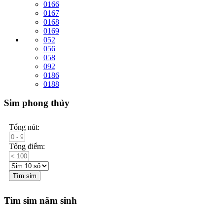
0166
0167
0168
0169
052
056
058
092
0186
0188
Sim phong thủy
Tổng nút:
Tổng điểm:
Tìm sim
Tìm sim năm sinh