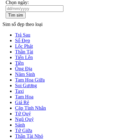
Chọn ngày:
Tìm sim
Sim số đẹp theo loại
Trả Sau
Số Đẹp
Lộc Phát
Thần Tài
Tiến Lên
Tiền
Ông Địa
Năm Sinh
Tam Hoa Giữa
Soi Gương
Taxi
Tam Hoa
Giá Rẻ
Cặp Tình Nhân
Tứ Quý
Ngũ Quý
Sảnh
Tứ Giữa
Thần Tài Nhỏ