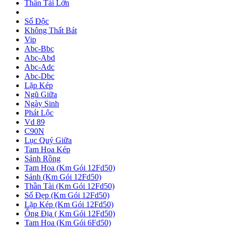
Thần Tài Lớn
Số Độc
Không Thất Bát
Vip
Abc-Bbc
Abc-Abd
Abc-Adc
Abc-Dbc
Lặp Kép
Ngũ Giữa
Ngày Sinh
Phát Lộc
Vd 89
C90N
Lục Quý Giữa
Tam Hoa Kép
Sảnh Rồng
Tam Hoa (Km Gói 12Fd50)
Sảnh (Km Gói 12Fd50)
Thần Tài (Km Gói 12Fd50)
Số Đẹp (Km Gói 12Fd50)
Lặp Kép (Km Gói 12Fd50)
Ông Địa ( Km Gói 12Fd50)
Tam Hoa (Km Gói 6Fd50)