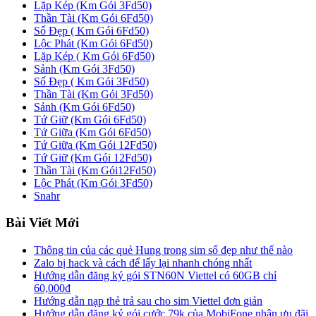
Lặp Kép (Km Gói 3Fd50)
Thần Tài (Km Gói 6Fd50)
Số Đẹp ( Km Gói 6Fd50)
Lộc Phát (Km Gói 6Fd50)
Lặp Kép ( Km Gói 6Fd50)
Sảnh (Km Gói 3Fd50)
Số Đẹp ( Km Gói 3Fd50)
Thần Tài (Km Gói 3Fd50)
Sảnh (Km Gói 6Fd50)
Tứ Giữ (Km Gói 6Fd50)
Tứ Giữa (Km Gói 6Fd50)
Tứ Giữa (Km Gói 12Fd50)
Tứ Giữ (Km Gói 12Fd50)
Thần Tài (Km Gói12Fd50)
Lộc Phát (Km Gói 3Fd50)
Snahr
Bài Viết Mới
Thông tin của các quẻ Hung trong sim số đẹp như thế nào
Zalo bị hack và cách để lấy lại nhanh chóng nhất
Hướng dẫn đăng ký gói STN60N Viettel có 60GB chỉ
60,000đ
Hướng dẫn nạp thẻ trả sau cho sim Viettel đơn giản
Hướng dẫn đăng ký gói cước 79k của MobiFone nhận ưu đãi