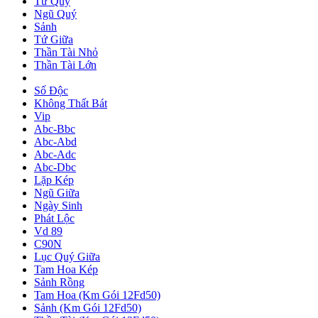
Tứ Quý
Ngũ Quý
Sảnh
Tứ Giữa
Thần Tài Nhỏ
Thần Tài Lớn
Số Độc
Không Thất Bát
Vip
Abc-Bbc
Abc-Abd
Abc-Adc
Abc-Dbc
Lặp Kép
Ngũ Giữa
Ngày Sinh
Phát Lộc
Vd 89
C90N
Lục Quý Giữa
Tam Hoa Kép
Sảnh Rồng
Tam Hoa (Km Gói 12Fd50)
Sảnh (Km Gói 12Fd50)