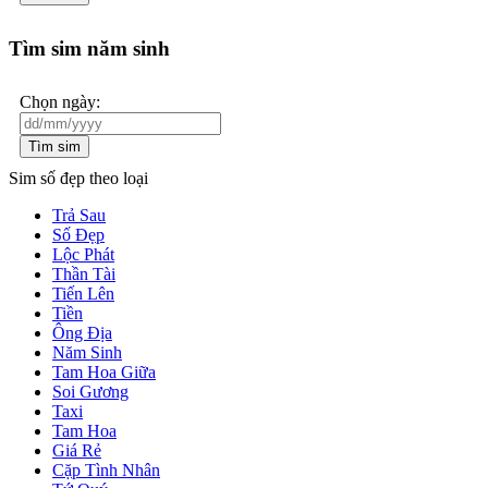
Tìm sim năm sinh
Chọn ngày:
Tìm sim
Sim số đẹp theo loại
Trả Sau
Số Đẹp
Lộc Phát
Thần Tài
Tiến Lên
Tiền
Ông Địa
Năm Sinh
Tam Hoa Giữa
Soi Gương
Taxi
Tam Hoa
Giá Rẻ
Cặp Tình Nhân