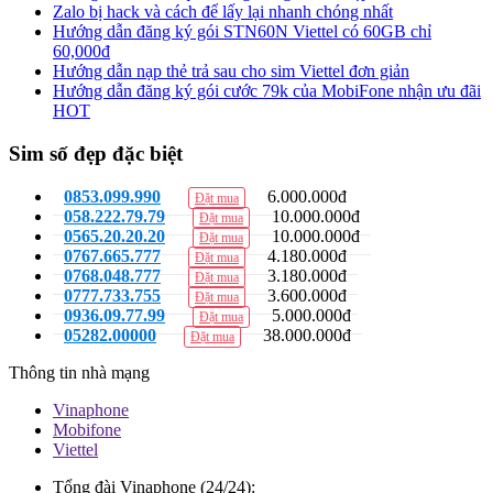
Zalo bị hack và cách để lấy lại nhanh chóng nhất
Hướng dẫn đăng ký gói STN60N Viettel có 60GB chỉ
60,000đ
Hướng dẫn nạp thẻ trả sau cho sim Viettel đơn giản
Hướng dẫn đăng ký gói cước 79k của MobiFone nhận ưu đãi
HOT
Sim số đẹp đặc biệt
0853.099.990
6.000.000đ
Đặt mua
058.222.79.79
10.000.000đ
Đặt mua
0565.20.20.20
10.000.000đ
Đặt mua
0767.665.777
4.180.000đ
Đặt mua
0768.048.777
3.180.000đ
Đặt mua
0777.733.755
3.600.000đ
Đặt mua
0936.09.77.99
5.000.000đ
Đặt mua
05282.00000
38.000.000đ
Đặt mua
Thông tin nhà mạng
Vinaphone
Mobifone
Viettel
Tổng đài Vinaphone (24/24):