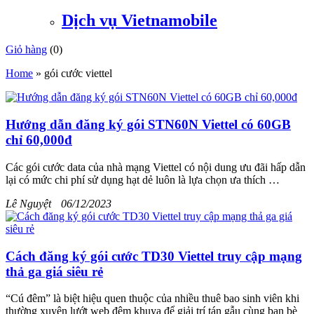
Dịch vụ Vietnamobile
Giỏ hàng
(
0
)
Home
»
gói cước viettel
Hướng dẫn đăng ký gói STN60N Viettel có 60GB
chỉ 60,000đ
Các gói cước data của nhà mạng Viettel có nội dung ưu đãi hấp dẫn
lại có mức chi phí sử dụng hạt dẻ luôn là lựa chọn ưa thích …
Lê Nguyệt
06/12/2023
Cách đăng ký gói cước TD30 Viettel truy cập mạng
thả ga giá siêu rẻ
“Cú đêm” là biệt hiệu quen thuộc của nhiều thuê bao sinh viên khi
thường xuyên lướt web đêm khuya để giải trí tán gẫu cùng bạn bè