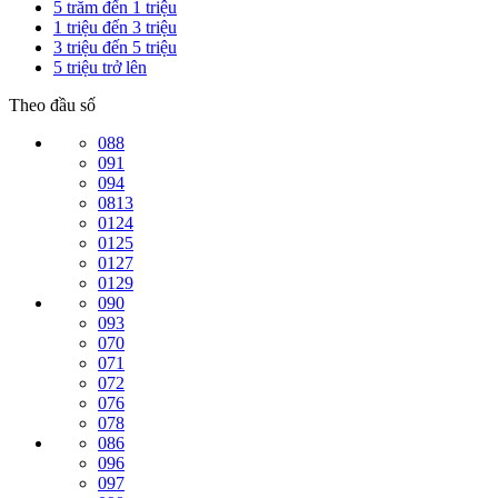
5 trăm đến 1 triệu
1 triệu đến 3 triệu
3 triệu đến 5 triệu
5 triệu trở lên
Theo đầu số
088
091
094
0813
0124
0125
0127
0129
090
093
070
071
072
076
078
086
096
097