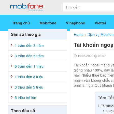
Trang chủ
Mobifone
Vinaphone
Viettel
Sim số theo giá
Home
»
Dịch vụ Mobifon
Tài khoản ngoạ
1 trăm đến 3 trăm
3 trăm đến 5 trăm
10/06/2023 @ 08:57
Tài khoản ngoại mạng và 
5 trăm đến 1 triệu
giống nhau 100%, đây là 
này. Nhiều thuê bao hiện
1 triệu đến 3 triệu
nhiên vẫn không chắc c
phải là một? Quý khách h
3 triệu đến 5 triệu
Tóm Tắt
5 triệu trở lên
Tài khoả
Theo đầu số
Ngu