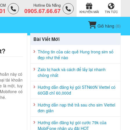
.HCM
Hotline Đà Nẵng
.01
0905.67.66.67
KHUYẾN MÃI
TIN TỨC
Giỏ hàng
(
0
)
Bài Viết Mới
t?
Thông tin của các quẻ Hung trong sim số
đẹp như thế nào
Zalo bị hack và cách để lấy lại nhanh
khoản này có
chóng nhất
ại tài khoản
 là một, tuy
Hướng dẫn đăng ký gói STN60N Viettel có
 Mobifone có
60GB chỉ 60,000đ
nhé.
Hướng dẫn nạp thẻ trả sau cho sim Viettel
đơn giản
Hướng dẫn đăng ký gói cước 79k của
MobiFone nhận ưu đãi HOT