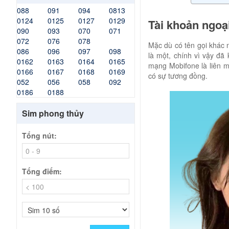
088
091
094
0813
0124
0125
0127
0129
Tài khoản ngoạ
090
093
070
071
072
076
078
Mặc dù có tên gọi khác 
086
096
097
098
là một, chính vì vậy đã
0162
0163
0164
0165
mạng Mobifone là liên m
0166
0167
0168
0169
có sự tương đồng.
052
056
058
092
0186
0188
Sim phong thủy
Tổng nút:
Tổng điểm: