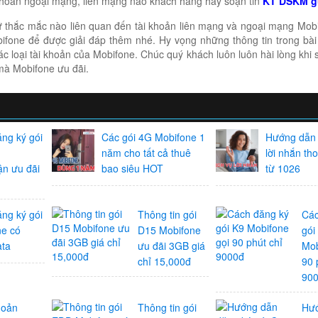
i khoản ngoại mạng, liên mạng nào khách hàng hãy soạn tin
KT DSKM g
 thắc mắc nào liên quan đến tài khoản liên mạng và ngoại mạng Mobi
bifone để được giải đáp thêm nhé. Hy vọng những thông tin trong bài 
c loại tài khoản của Mobifone. Chúc quý khách luôn luôn hài lòng khi 
n mà Mobifone ưu đãi.
ng ký gói
Các gói 4G Mobifone 1
Hướng dẫn 
năm cho tất cả thuê
lời nhắn th
n ưu đãi
bao siêu HOT
từ 1026
ng ký gói
Thông tin gói
Các
e có
D15 Mobifone
gói
ata
ưu đãi 3GB giá
Mob
chỉ 15,000đ
90 
90
hoản
Thông tin gói
Hư