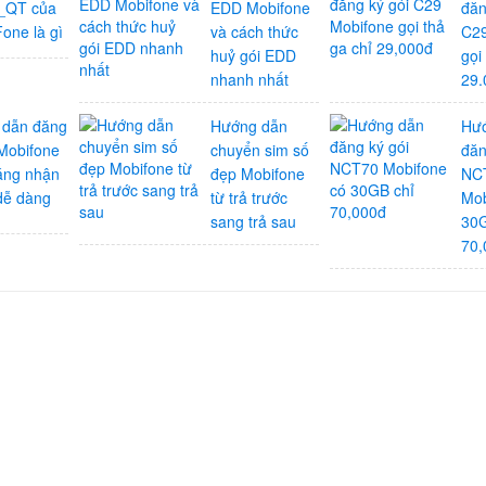
_QT của
EDD Mobifone
đăn
one là gì
và cách thức
C29
huỷ gói EDD
gọi
nhanh nhất
29.
 dẫn đăng
Hướng dẫn
Hư
Mobifone
chuyển sim số
đăn
áng nhận
đẹp Mobifone
NC
dễ dàng
từ trả trước
Mob
sang trả sau
30G
70,