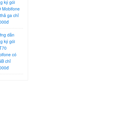
g ký gói
 Mobifone
 thả ga chỉ
000đ
ớng dẫn
g ký gói
T70
ifone có
B chỉ
000đ