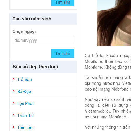
Tìm sim
Tìm sim năm sinh
Chọn ngày:
Tìm sim
Cụ thể tài khoản ngoại
Mobifone, thuê bao có 
Sim số đẹp theo loại
Mobifone. Không dùng tà
Tài khoản liên mạng là l
Trả Sau
địa trong nước như Viett
bao nội mạng Mobifone m
Số Đẹp
Như vậy nếu so sánh về
Lộc Phát
đồng là đều sử dụng đ
Vietnamobile., Tuy nhiê
Thần Tài
số nội mạng Mobifone.
Với những thông tin trê
Tiến Lên