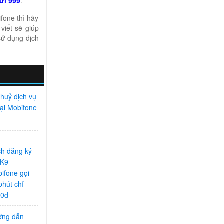
ửi 999
.
fone thì hãy
viết sẽ giúp
sử dụng dịch
huỷ dịch vụ
oại Mobifone
h đăng ký
 K9
ifone gọi
phút chỉ
00đ
ớng dẫn