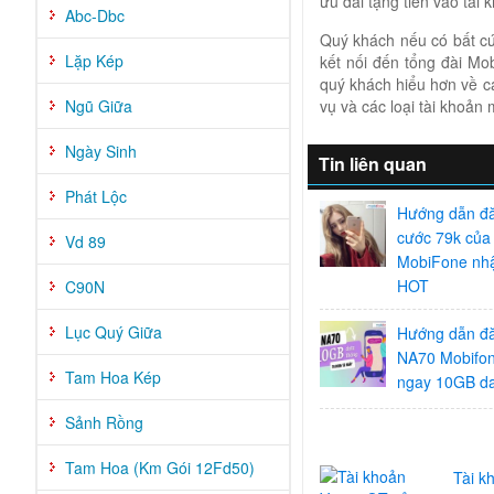
ưu đãi tặng tiền vào tà
Abc-Dbc
Quý khách nếu có bất cứ
Lặp Kép
kết nối đến tổng đài Mo
quý khách hiểu hơn về cá
Ngũ Giữa
vụ và các loại tài khoả
Ngày Sinh
Tin liên quan
Phát Lộc
Hướng dẫn đă
cước 79k của
Vd 89
MobiFone nhậ
HOT
C90N
Lục Quý Giữa
Hướng dẫn đă
NA70 Mobifon
Tam Hoa Kép
ngay 10GB d
Sảnh Rồng
Tam Hoa (Km Gói 12Fd50)
Tài k