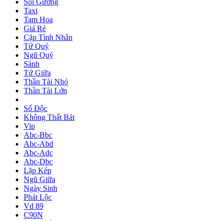
Soi Gương
Taxi
Tam Hoa
Giá Rẻ
Cặp Tình Nhân
Tứ Quý
Ngũ Quý
Sảnh
Tứ Giữa
Thần Tài Nhỏ
Thần Tài Lớn
Số Độc
Không Thất Bát
Vip
Abc-Bbc
Abc-Abd
Abc-Adc
Abc-Dbc
Lặp Kép
Ngũ Giữa
Ngày Sinh
Phát Lộc
Vd 89
C90N