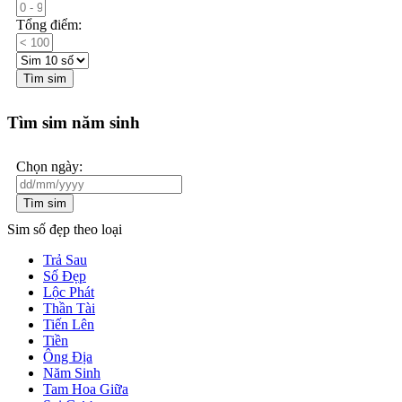
Tổng điểm:
Tìm sim
Tìm sim năm sinh
Chọn ngày:
Tìm sim
Sim số đẹp theo loại
Trả Sau
Số Đẹp
Lộc Phát
Thần Tài
Tiến Lên
Tiền
Ông Địa
Năm Sinh
Tam Hoa Giữa