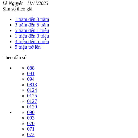
Lê Nguyệt
11/11/2023
Sim số theo giá
1 trăm đến 3 trăm
3 trăm đến 5 trăm
5 trăm đến 1 triệu
1 triệu đến 3 triệu
3 triệu đến 5 triệu
5 triệu trở lên
Theo đầu số
088
091
094
0813
0124
0125
0127
0129
090
093
070
071
072