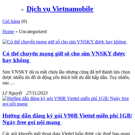
Dịch vụ Vietnamobile
Giỏ hàng
(
0
)
Home
»
Uncategorized
Có thể chuyển mạng giữ số cho sim VNSKY được
hay không
Sim VNSKY dù ra mắt chưa lâu nhưng cũng đã trở thành lựa chọn
được nhiều tín đồ di động yêu thích bởi ưu đãi hấp dẫn. Tuy nhiên,
sau …
Lê Nguyệt
27/11/2023
Hướng dẫn đăng ký gói V90B Viettel miễn phí 1GB/
Ngày free gọi nội mạng
Các gói khuyến mãi thoại data Viettel luôn được các thuê bao quan