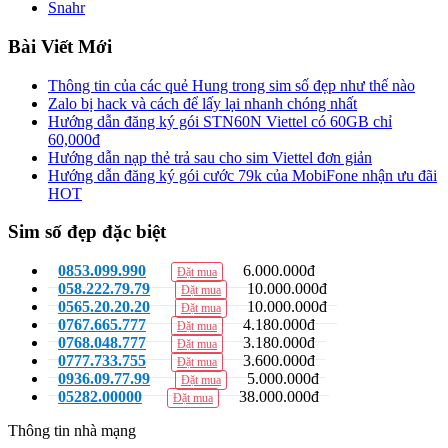
Snahr
Bài Viết Mới
Thông tin của các quẻ Hung trong sim số đẹp như thế nào
Zalo bị hack và cách để lấy lại nhanh chóng nhất
Hướng dẫn đăng ký gói STN60N Viettel có 60GB chỉ
60,000đ
Hướng dẫn nạp thẻ trả sau cho sim Viettel đơn giản
Hướng dẫn đăng ký gói cước 79k của MobiFone nhận ưu đãi
HOT
Sim số đẹp đặc biệt
0853.099.990
6.000.000đ
Đặt mua
058.222.79.79
10.000.000đ
Đặt mua
0565.20.20.20
10.000.000đ
Đặt mua
0767.665.777
4.180.000đ
Đặt mua
0768.048.777
3.180.000đ
Đặt mua
0777.733.755
3.600.000đ
Đặt mua
0936.09.77.99
5.000.000đ
Đặt mua
05282.00000
38.000.000đ
Đặt mua
Thông tin nhà mạng