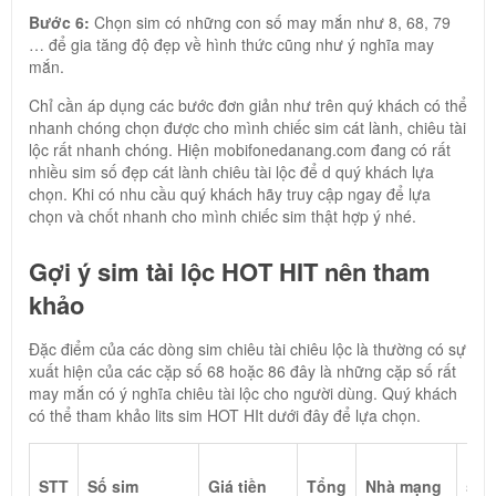
Bước 6:
Chọn sim có những con số may mắn như 8, 68, 79
… để gia tăng độ đẹp về hình thức cũng như ý nghĩa may
mắn.
Chỉ cần áp dụng các bước đơn giản như trên quý khách có thể
nhanh chóng chọn được cho mình chiếc sim cát lành, chiêu tài
lộc rất nhanh chóng. Hiện mobifonedanang.com đang có rất
nhiều sim số đẹp cát lành chiêu tài lộc để d quý khách lựa
chọn. Khi có nhu cầu quý khách hãy truy cập ngay để lựa
chọn và chốt nhanh cho mình chiếc sim thật hợp ý nhé.
Gợi ý sim tài lộc HOT HIT nên tham
khảo
Đặc điểm của các dòng sim chiêu tài chiêu lộc là thường có sự
xuất hiện của các cặp số 68 hoặc 86 đây là những cặp số rất
may mắn có ý nghĩa chiêu tài lộc cho người dùng. Quý khách
có thể tham khảo lits sim HOT HIt dưới đây để lựa chọn.
Loạ
STT
Số sim
Giá tiền
Tổng
Nhà mạng
số