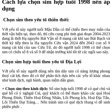
Cách lựa chọn sim hợp tuổi 1998 nên áp
dụng
Chọn sim theo yếu tố thiên thời:
Với yếu tố này người tuổi Mậu Dần có thể chiếu theo may mắn của
thời vận hiện tại, theo đó, thì cửu cung phi tinh giai đoạn 2004-2023
đang là thời Hạ nguyên Bát Vận số 8 mang cát khí sao Bát Bạch và
thời kỳ tiếp theo la Hạ nguyên Cửu vận 2024 đến 2043 con số 9
mang cát khí của sao Cửu Tử, do đó người tuổi 1998 có thể chọn
sim có chứa số 8 và số 9 để nhận trường khí tốt từ các ngôi sao này.
Chọn sim hợp tuổi theo yếu tố Địa Lợi
Với yếu tố này người dùng nên tìm dãy sim có năng lượng phong
thuỷ cát lợi, theo đó có thể phân tích dựa trên các yếu tố khác nhau
như kinh dịch, ngũ hành, quan niệm dân gian.
+ Chọn sim theo kinh dịch:
Số sim hợp tuổi 1998 sẽ có quẻ chủ và
quẻ hỗ có ý nghgiã Ctá, quý khách có thể tham khảo các quả Hoả
Phong Đỉnh, Thiên Hoả Đồng Nhân, Lôi Phong Ích, Hoả Địa Tấn,
Lôi Thiên Đại Tráng… Nên tránh sim có quẻ dịch Hung vì dễ sinh
phiên phức .