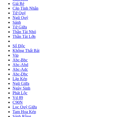
Giá Rẻ
Cặp Tình Nhân
Tứ Quý
Ngũ Quý
Sảnh
Tứ Giữa
Thần Tài Nhỏ
Thần Tài Lớn
Số Độc
Không Thất Bát
Vip
Abc-Bbc
Abc-Abd
Abc-Adc
Abc-Dbc
Lặp Kép
Ngũ Giữa
Ngày Sinh
Phát Lộc
Vd 89
C90N
Lục Quý Giữa
Tam Hoa Kép
Sảnh Rồng