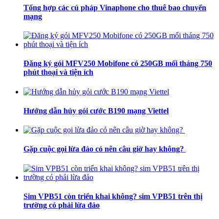
Tổng hợp các cú pháp Vinaphone cho thuê bao chuyển
mạng
Đăng ký gói MFV250 Mobifone có 250GB mối tháng 750
phút thoại và tiện ích
Hướng dẫn hủy gói cước B190 mạng Viettel
Gặp cuộc gọi lừa đảo có nên câu giờ hay không?
Sim VPB51 còn triển khai không? sim VPB51 trên thị
trường có phải lừa đảo