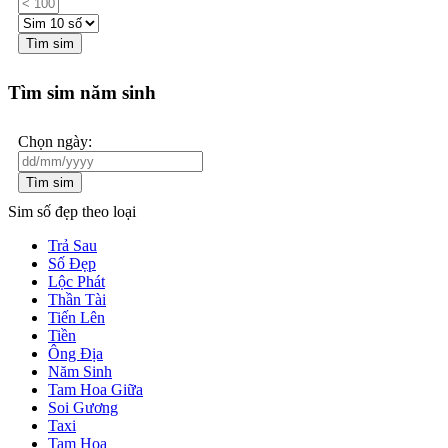
Tìm sim
Tìm sim năm sinh
Chọn ngày:
Tìm sim
Sim số đẹp theo loại
Trả Sau
Số Đẹp
Lộc Phát
Thần Tài
Tiến Lên
Tiền
Ông Địa
Năm Sinh
Tam Hoa Giữa
Soi Gương
Taxi
Tam Hoa