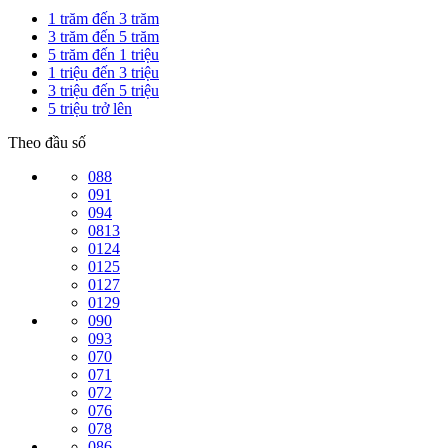
1 trăm đến 3 trăm
3 trăm đến 5 trăm
5 trăm đến 1 triệu
1 triệu đến 3 triệu
3 triệu đến 5 triệu
5 triệu trở lên
Theo đầu số
088
091
094
0813
0124
0125
0127
0129
090
093
070
071
072
076
078
086