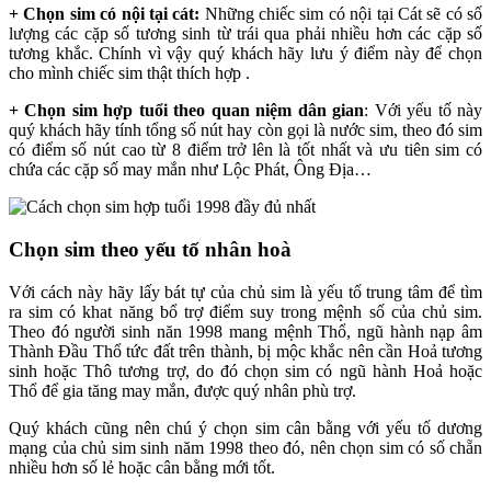
+ Chọn sim có nội tại cát:
Những chiếc sim có nội tại Cát sẽ có số
lượng các cặp số tương sinh từ trái qua phải nhiều hơn các cặp số
tương khắc. Chính vì vậy quý khách hãy lưu ý điểm này để chọn
cho mình chiếc sim thật thích hợp .
+ Chọn sim hợp tuổi theo quan niệm dân gian
: Với yếu tố này
quý khách hãy tính tổng số nút hay còn gọi là nước sim, theo đó sim
có điểm số nút cao từ 8 điểm trở lên là tốt nhất và ưu tiên sim có
chứa các cặp số may mắn như Lộc Phát, Ông Địa…
Chọn sim theo yếu tố nhân hoà
Với cách này hãy lấy bát tự của chủ sim là yếu tố trung tâm để tìm
ra sim có khat năng bổ trợ điểm suy trong mệnh số của chủ sim.
Theo đó người sinh năn 1998 mang mệnh Thổ, ngũ hành nạp âm
Thành Đầu Thổ tức đất trên thành, bị mộc khắc nên cần Hoả tương
sinh hoặc Thô tương trợ, do đó chọn sim có ngũ hành Hoả hoặc
Thổ để gia tăng may mắn, được quý nhân phù trợ.
Quý khách cũng nên chú ý chọn sim cân bằng với yếu tố dương
mạng của chủ sim sinh năm 1998 theo đó, nên chọn sim có số chẵn
nhiều hơn số lẻ hoặc cân bằng mới tốt.