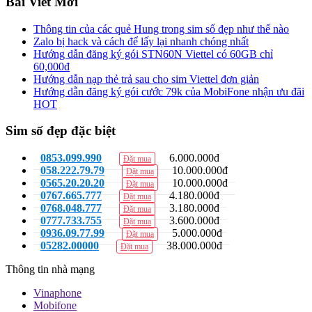
Bài Viết Mới
Thông tin của các quẻ Hung trong sim số đẹp như thế nào
Zalo bị hack và cách để lấy lại nhanh chóng nhất
Hướng dẫn đăng ký gói STN60N Viettel có 60GB chỉ
60,000đ
Hướng dẫn nạp thẻ trả sau cho sim Viettel đơn giản
Hướng dẫn đăng ký gói cước 79k của MobiFone nhận ưu đãi
HOT
Sim số đẹp đặc biệt
0853.099.990
6.000.000đ
Đặt mua
058.222.79.79
10.000.000đ
Đặt mua
0565.20.20.20
10.000.000đ
Đặt mua
0767.665.777
4.180.000đ
Đặt mua
0768.048.777
3.180.000đ
Đặt mua
0777.733.755
3.600.000đ
Đặt mua
0936.09.77.99
5.000.000đ
Đặt mua
05282.00000
38.000.000đ
Đặt mua
Thông tin nhà mạng
Vinaphone
Mobifone