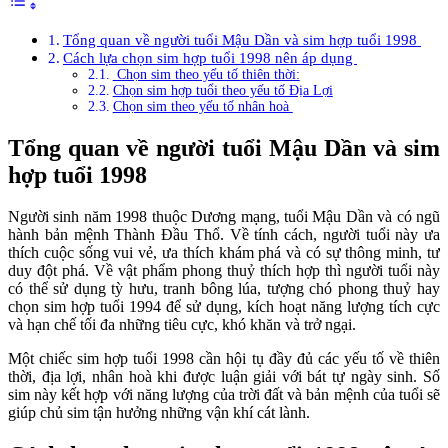
Tổng quan về người tuổi Mậu Dần và sim hợp tuổi 1998
Cách lựa chọn sim hợp tuổi 1998 nên áp dụng
Chọn sim theo yếu tố thiên thời:
Chọn sim hợp tuổi theo yếu tố Địa Lợi
Chọn sim theo yếu tố nhân hoà
Tổng quan về người tuổi Mậu Dần và sim
hợp tuổi 1998
Người sinh năm 1998 thuộc Dương mạng, tuổi Mậu Dần và có ngũ
hành bản mệnh Thành Đầu Thổ. Về tính cách, người tuổi này ưa
thích cuộc sống vui vẻ, ưa thích khám phá và có sự thông minh, tư
duy đột phá. Về vật phẩm phong thuỷ thích hợp thì người tuổi này
có thể sử dụng tỳ hưu, tranh bông lúa, tượng chó phong thuỷ hay
chọn sim hợp tuổi 1994 để sử dụng, kích hoạt năng lượng tích cực
và hạn chế tối đa những tiêu cực, khó khăn và trở ngại.
Một chiếc sim hợp tuổi 1998 cần hội tụ đầy đủ các yếu tố về thiên
thời, địa lợi, nhân hoà khi được luận giải với bát tự ngày sinh. Số
sim này kết hợp với năng lượng của trời đất và bản mệnh của tuổi sẽ
giúp chủ sim tận hưởng những vận khí cát lành.