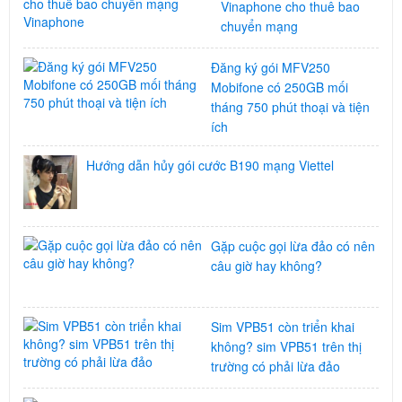
Vinaphone cho thuê bao
chuyển mạng
Đăng ký gói MFV250
Mobifone có 250GB mối
tháng 750 phút thoại và tiện
ích
Hướng dẫn hủy gói cước B190 mạng Viettel
Gặp cuộc gọi lừa đảo có nên
câu giờ hay không?
Sim VPB51 còn triển khai
không? sim VPB51 trên thị
trường có phải lừa đảo