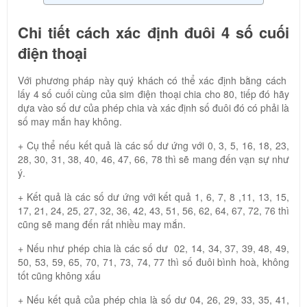
Chi tiết cách xác định đuôi 4 số cuối
điện thoại
Với phương pháp này quý khách có thể xác định bằng cách
lấy 4 số cuối cùng của sim điện thoại chia cho 80, tiếp đó hãy
dựa vào số dư của phép chia và xác định số đuôi đó có phải là
số may mắn hay không.
+ Cụ thể nếu kết quả là các số dư ứng với 0, 3, 5, 16, 18, 23,
28, 30, 31, 38, 40, 46, 47, 66, 78 thì sẽ mang đến vạn sự như
ý.
+ Kết quả là các số dư ứng với kết quả 1, 6, 7, 8 ,11, 13, 15,
17, 21, 24, 25, 27, 32, 36, 42, 43, 51, 56, 62, 64, 67, 72, 76 thì
cũng sẽ mang đến rất nhiều may mắn.
+ Nếu như phép chia là các số dư 02, 14, 34, 37, 39, 48, 49,
50, 53, 59, 65, 70, 71, 73, 74, 77 thì số đuôi bình hoà, không
tốt cũng không xấu
+ Nếu kết quả của phép chia là số dư 04, 26, 29, 33, 35, 41,