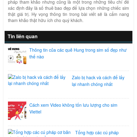
pháp tham khảo nhưng cũng là một trong những tiêu chí để
xác định đây là số thuê bao đẹp để lựa chọn những chiếc sim
thật giá trị. Hy vọng thông tin trong bài viết sẽ là cẩm nang
tham khảo thật hữu ích cho quý khách.
Tin liên quan
Thông tin của các quẻ Hung trong sim số đẹp như
thế nào
Zalo bị hack và cách để lấy
lại nhanh chóng nhất
Cách xem Video không tốn lưu lượng cho sim
Viettel
Tổng hợp các cú pháp