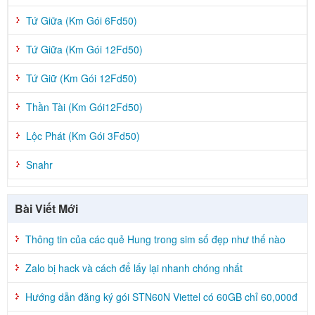
Tứ Giữa (Km Gói 6Fd50)
Tứ Giữa (Km Gói 12Fd50)
Tứ Giữ (Km Gói 12Fd50)
Thần Tài (Km Gói12Fd50)
Lộc Phát (Km Gói 3Fd50)
Snahr
Bài Viết Mới
Thông tin của các quẻ Hung trong sim số đẹp như thế nào
Zalo bị hack và cách để lấy lại nhanh chóng nhất
Hướng dẫn đăng ký gói STN60N Viettel có 60GB chỉ 60,000đ