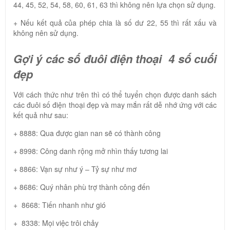
44, 45, 52, 54, 58, 60, 61, 63 thì không nên lựa chọn sử dụng.
+ Nếu kết quả của phép chia là số dư 22, 55 thì rất xấu và
không nên sử dụng.
Gợi ý các số đuôi điện thoại 4 số cuối
đẹp
Với cách thức như trên thì có thể tuyển chọn được danh sách
các đuôi số điện thoại đẹp và may mắn rất dễ nhớ ứng với các
kết quả như sau:
+ 8888: Qua được gian nan sẽ có thành công
+ 8998: Công danh rộng mở nhìn thấy tương lai
+ 8866: Vạn sự như ý – Tỷ sự như mơ
+ 8686: Quý nhân phù trợ thành công đến
+ 8668: Tiến nhanh như gió
+ 8338: Mọi việc trôi chảy