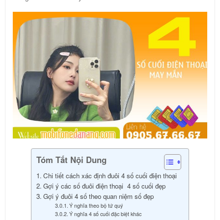
Tóm Tắt Nội Dung
Chi tiết cách xác định đuôi 4 số cuối điện thoại
Gợi ý các số đuôi điện thoại 4 số cuối đẹp
Gợi ý đuôi 4 số theo quan niệm số đẹp
Ý nghĩa theo bộ tứ quý
Ý nghĩa 4 số cuối đặc biệt khác