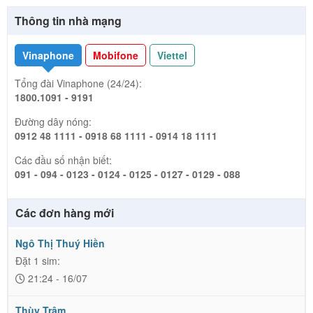
Thông tin nhà mạng
Vinaphone
Mobifone
Viettel
Tổng đài Vinaphone (24/24):
1800.1091 - 9191
Đường dây nóng:
0912 48 1111 - 0918 68 1111 - 0914 18 1111
Các đầu số nhận biết:
091 - 094 - 0123 - 0124 - 0125 - 0127 - 0129 - 088
Các đơn hàng mới
Ngô Thị Thuý Hiền
Đặt 1 sim:
21:24 - 16/07
Thùy Trâm