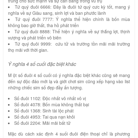
trung cho sức mạnh và sự cân bằng trong vũ trụ
Tứ quý đuôi 6666: Đây là đuôi tứ quý cưc kỳ tốt, mang ý
nghĩa về sự Giàu sang, sinh lợi và ban phước lành
Tứ quý đuôi 7777: Ý nghĩa thể hiện chính là bốn mùa
không bao giờ thất, tha hồ phát triển
Tứ quý đuôi 8888: Thể hiện ý nghĩa về sự thắng lợi, thịnh
vượng và phát triển vô biên
Tứ quý đuôi 9999: cứu tử và trường tồn mãi mãi trường
thọ mãi với thời gian.
Ý nghĩa 4 số cuối đặc biệt khác
M ột số đuôi 4 số cuối có ý nghĩa đặc biệt khác cũng sẽ mang
đến sự độc đáo mới lạ và giới chơi sim cũng xếp hạng vào list
những chiếc sim số đẹp đầy ấn tượng.
Số đuôi 1102: Độc nhất vô nhất vô vị
Số đuôi 4078: Bốn mùa không thất bại
Số đuôi 1368: Sinh tài lộc phát
Số đuôi 4953: Tai qua nạn khỏi
Số đuôi 2204: Mãi mãi bất tử
Mặc dù cách xác định 4 suối đuôi điện thoại chỉ là phương