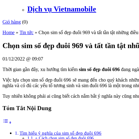
Dịch vụ Vietnamobile
Giỏ hàng
(
0
)
Home
»
Tin tức
»
Chọn sim số đẹp đuôi 969 và tất tần tật những điều
Chọn sim số đẹp đuôi 969 và tất tần tật nh
01/12/2022 @ 09:07
Thời gian gần đây, xu hướng tìm kiếm
sim số đẹp đuôi 696
đang ngày
Việc lựa chọn sim số đẹp đuôi 696 sẽ mang đến cho quý khách những
nghĩa và có đủ các yếu tố tương sinh và sim đuôi 696 là một trong n
Tuy nhiên không phải ai cũng biết cách nắm bắt ý nghĩa này cũng nh
Tóm Tắt Nội Dung
Tìm hiểu ý nghĩa của sim số đẹp đuôi 696
+ Cách chọn sim số đẹp đuôi 696