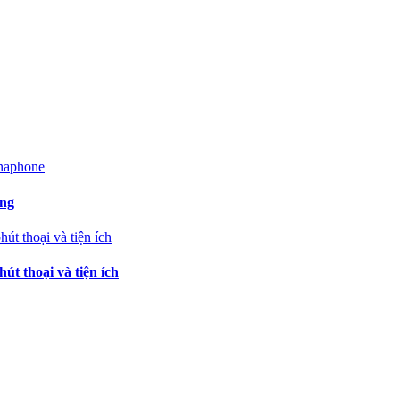
ạng
t thoại và tiện ích