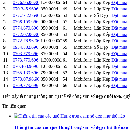
2
0776.95.96.96
1.300.000đ
64
Mobifone
Lặp Kép
Đặt mua
3
070.345.9696
850.000đ
49
Mobifone
Lặp Kép
Đặt mua
4
077.77.22.696
1.250.000đ
53
Mobifone
Số Đẹp
Đặt mua
5
0768.159.696
600.000đ
57
Mobifone
Lặp Kép
Đặt mua
6
0774.679.696
950.000đ
61
Mobifone
Lặp Kép
Đặt mua
7
0772.07.96.96
850.000đ
53
Mobifone
Lặp Kép
Đặt mua
8
0772.76.96.96
1.000.000đ
59
Mobifone
Lặp Kép
Đặt mua
9
0934.882.696
500.000đ
55
Mobifone
Số Đẹp
Đặt mua
10
0703.779.696
850.000đ
54
Mobifone
Lặp Kép
Đặt mua
11
0773.779.696
1.300.000đ
61
Mobifone
Lặp Kép
Đặt mua
12
070.468.9696
1.050.000đ
55
Mobifone
Lặp Kép
Đặt mua
13
0765.139.696
790.000đ
52
Mobifone
Lặp Kép
Đặt mua
14
0773.07.96.96
850.000đ
54
Mobifone
Lặp Kép
Đặt mua
15
0769.779.696
950.000đ
66
Mobifone
Lặp Kép
Đặt mua
Trên đây là những thông tin cụ thể về dòng
sim số đẹp đuôi 696
, qu
Tin liên quan
Thông tin của các quẻ Hung trong sim số đẹp như thế nào