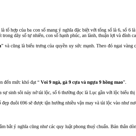
là tổ hợp của ba con số mang ý nghĩa đặc biệt với tổng số là 6, số 6 là
 trong dãy số tự nhiên, con số hạnh phúc, an lành, thuận lợi và đỉnh ca
n
” và cũng là biểu trưng của quyền uy sức mạnh. Theo đó ngai vàng c
iện đến mức khó đạt “
Voi 9 ngà, gà 9 cựa và ngựa 9 hồng mao
”.
 sự sinh sôi nảy nở tài lộc, số 6 thường đọc là Lục gần với lộc biểu th
ố đẹp đuôi 696 sẽ được tận hưởng nhiều vận may và tài lộc vào như n
ắm bắt ý nghĩa cũng như các quy luật phong thuỷ chuẩn. Bản thân dòn