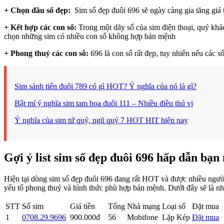
+ Chọn đầu số đẹp:
Sim số đẹp đuôi 696 sẽ ngày càng gia tăng giá
+ Kết hợp các con số:
Trong một dãy số của sim điện thoại, quý khá
chọn những sim có nhiều con số không hợp bản mệnh
+ Phong thuỷ các con sô:
696 là con số rất đẹp, tuy nhiên nếu các s
Sim sảnh tiến đuôi 789 có gì HOT? Ý nghĩa của nó là gì?
Bật mí ý nghĩa sim tam hoa đuôi 111 – Nhiều điều thú vị
Ý nghĩa của sim tứ quý, ngũ quý 7 HOT HIT hiện nay
Gợi ý list sim số đẹp đuôi 696 hấp dẫn bạn
Hiện tại dòng sim số đẹp đuôi 696 đang rất HOT và được nhiều người
yếu tố phong thuỷ và hình thức phù hợp bản mệnh. Dưới đây sẽ là n
STT
Số sim
Giá tiền
Tổng
Nhà mạng
Loại số
Đặt mua
1
0708.29.9696
900.000đ
56
Mobifone
Lặp Kép
Đặt mua