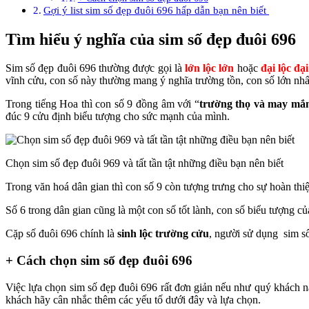
Gợi ý list sim số đẹp đuôi 696 hấp dẫn bạn nên biết
Tìm hiểu ý nghĩa của sim số đẹp đuôi 696
Sim số đẹp đuôi 696 thường được gọi là
lớn lộc lớn
hoặc
đại lộc đại
vĩnh cửu, con số này thường mang ý nghĩa trường tồn, con số lớn nhất
Trong tiếng Hoa thì con số 9 đồng âm với “
trường thọ và may mắ
đúc 9 cửu định biểu tượng cho sức mạnh của mình.
Chọn sim số đẹp đuôi 969 và tất tần tật những điều bạn nên biết
Trong văn hoá dân gian thì con số 9 còn tượng trưng cho sự hoàn th
Số 6 trong dân gian cũng là một con số tốt lành, con số biểu tượng của
Cặp số đuôi 696 chính là
sinh lộc trường cửu
, người sử dụng sim s
+ Cách chọn sim số đẹp đuôi 696
Việc lựa chọn sim số đẹp đuôi 696 rất đơn giản nếu như quý khách n
khách hãy cân nhắc thêm các yếu tố dưới đây và lựa chọn.