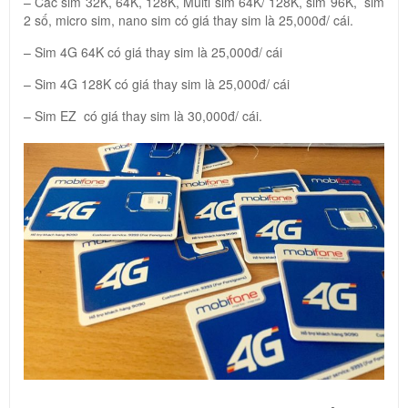
– Các sim 32K, 64K, 128K, Multi sim 64K/ 128K, sim 96K, sim
2 số, micro sim, nano sim có giá thay sim là 25,000đ/ cái.
– Sim 4G 64K có giá thay sim là 25,000đ/ cái
– Sim 4G 128K có giá thay sim là 25,000đ/ cái
– Sim EZ có giá thay sim là 30,000đ/ cái.