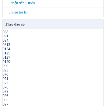
3 triệu đến 5 triệu
5 triệu trở lên
Theo đầu số
088
091
094
0813
0124
0125
0127
0129
090
093
070
071
072
076
078
086
096
097