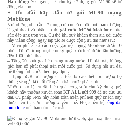
Hạn dùng:
30 ngày , hết chu kỳ sử dụng gói MC90 sẽ tự
động gia hạn .
+ Ưu đãi hấp dẫn từ gói MC90 mạng
Mobifone
Với những nhu cầu sử dụng cơ bản của một thuê bao di động
là gọi thoại và nhắn tin thì
gói cước MC90 Mobifone
thừa
sức đáp ứng trọn vẹn. Cụ thể khi quý khách tham gia gói cước
này thành công, ngay lập tức sẽ được cộng ưu đãi như sau:
– Miễn phí tất cả các cuộc gọi nội mạng Mobifone dưới 10
phút. Tối đa trong một chu kỳ quý khách sẽ được tận hưởng
đến 1000 phút thoại.
– Tặng 20 phút gọi liên mạng trong nước. Ưu đãi này không
giới hạn số phút thoại trên mỗi cuộc gọi. Sử dụng hết ưu đãi
hệ thống tính cước theo quy định.
– Tặng 5GB lưu lượng data tốc độ cao, hết lưu lượng hệ
thống sẽ ngắt kết nối để ngăn chặn cước phát sinh.
Muốn quản lý ưu đãi hiệu quả trong suốt chu kỳ dùng quý
khách hãy thường xuyên soạn
KT ALL gửi 999
để tra cứu ưu
đãi. Cú pháp SMS này hoàn toàn miễn phí nên quý khách hãy
thực hiện tra cứu thường xuyên nhé. Hoặc liên hệ
tổng đài
mobifone
nếu bạn còn thắc mắc