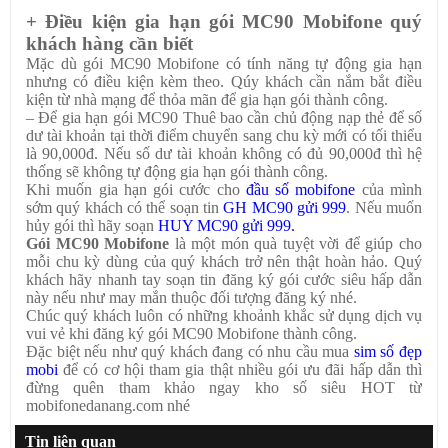
+ Điều kiện gia hạn gói MC90 Mobifone quý
khách hàng cần biết
Mặc dù gói MC90 Mobifone có tính năng tự động gia hạn
nhưng có điều kiện kèm theo. Qúy khách cần nắm bắt điều
kiện từ nhà mạng để thỏa mãn để gia hạn gói thành công.
– Để gia hạn gói MC90 Thuê bao cần chủ động nạp thẻ để số
dư tài khoản tại thời điểm chuyển sang chu kỳ mới có tối thiểu
là 90,000đ. Nếu số dư tài khoản không có đủ 90,000đ thì hệ
thống sẽ không tự động gia hạn gói thành công.
Khi muốn gia hạn gói cước cho
đầu số mobifone
của mình
sớm quý khách có thể soạn tin
GH MC90 gửi 999
. Nếu muốn
hủy gói thì hãy soạn
HUY MC90 gửi 999.
Gói MC90 Mobifone
là một món quà tuyệt vời để giúp cho
mỗi chu kỳ dùng của quý khách trở nên thật hoàn hảo. Quý
khách hãy nhanh tay soạn tin đăng ký gói cước siêu hấp dẫn
này nếu như may mắn thuộc đối tượng đăng ký nhé.
Chúc quý khách luôn có những khoảnh khắc sử dụng dịch vụ
vui vẻ khi đăng ký gói MC90 Mobifone thành công.
Đặc biệt nếu như quý khách đang có nhu cầu mua
sim số đẹp
mobi
để có cơ hội tham gia thật nhiều gói ưu đãi hấp dẫn thì
đừng quên tham khảo ngay kho số siêu HOT từ
mobifonedanang.com nhé
Tin liên quan