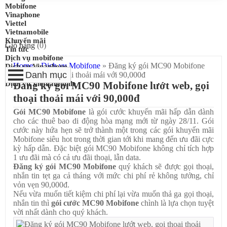
Mobifone
Vinaphone
Viettel
Vietnamobile
Khuyến mãi
Giỏ hàng
(
0
)
Tin tức
Dịch vụ mobifone
Home
»
Dịch vụ Mobifone
»
Đăng ký gói MC90 Mobifone
Dịch vụ Vinaphone
lướt web, gọi thoại thoải mái với 90,000đ
Dịch vụ Viettel
Dịch vụ Vietnamobile
Đăng ký gói MC90 Mobifone lướt web, gọi
thoại thoải mái với 90,000đ
Gói MC90 Mobifone
là gói cước khuyến mãi hấp dẫn dành
cho các thuê bao di động hòa mạng mới từ ngày 28/11. Gói
cước này hứa hẹn sẽ trở thành một trong các gói khuyến mãi
Mobifone siêu hot trong thời gian tới khi mang đến ưu đãi cực
kỳ hấp dẫn. Đặc biệt gói MC90 Mobifone không chỉ tích hợp
1 ưu đãi mà có cả ưu đãi thoại, lẫn data.
Đăng ký gói MC90 Mobifone
quý khách sẽ được gọi thoại,
nhắn tin tẹt ga cả tháng với mức chi phí rẻ không tưởng, chỉ
vỏn vẹn 90,000đ.
Nếu vừa muốn tiết kiệm chi phí lại vừa muốn thả ga gọi thoại,
nhắn tin thì
gói cước MC90 Mobifone
chình là lựa chọn tuyệt
vời nhất dành cho quý khách.