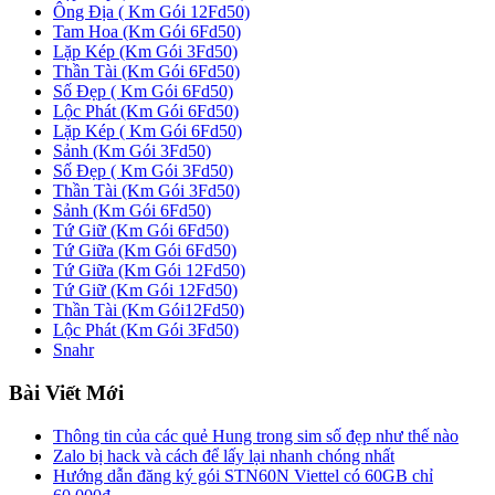
Ông Địa ( Km Gói 12Fd50)
Tam Hoa (Km Gói 6Fd50)
Lặp Kép (Km Gói 3Fd50)
Thần Tài (Km Gói 6Fd50)
Số Đẹp ( Km Gói 6Fd50)
Lộc Phát (Km Gói 6Fd50)
Lặp Kép ( Km Gói 6Fd50)
Sảnh (Km Gói 3Fd50)
Số Đẹp ( Km Gói 3Fd50)
Thần Tài (Km Gói 3Fd50)
Sảnh (Km Gói 6Fd50)
Tứ Giữ (Km Gói 6Fd50)
Tứ Giữa (Km Gói 6Fd50)
Tứ Giữa (Km Gói 12Fd50)
Tứ Giữ (Km Gói 12Fd50)
Thần Tài (Km Gói12Fd50)
Lộc Phát (Km Gói 3Fd50)
Snahr
Bài Viết Mới
Thông tin của các quẻ Hung trong sim số đẹp như thế nào
Zalo bị hack và cách để lấy lại nhanh chóng nhất
Hướng dẫn đăng ký gói STN60N Viettel có 60GB chỉ