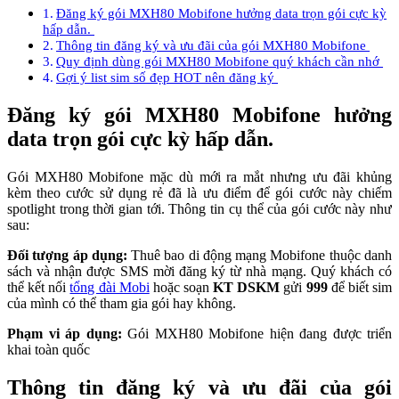
Đăng ký gói MXH80 Mobifone hưởng data trọn gói cực kỳ
hấp dẫn.
Thông tin đăng ký và ưu đãi của gói MXH80 Mobifone
Quy định dùng gói MXH80 Mobifone quý khách cần nhớ
Gợi ý list sim số đẹp HOT nên đăng ký
Đăng ký gói
MXH80
Mobifone hưởng
data trọn gói cực kỳ hấp dẫn.
Gói MXH80 Mobifone mặc dù mới ra mắt nhưng ưu đãi khủng
kèm theo cước sử dụng rẻ đã là ưu điểm để gói cước này chiếm
spotlight trong thời gian tới. Thông tin cụ thể của gói cước này như
sau:
Đối tượng áp dụng:
Thuê bao di động mạng Mobifone thuộc danh
sách và nhận được SMS mời đăng ký từ nhà mạng. Quý khách có
thể kết nối
tổng đài Mobi
hoặc soạn
KT DSKM
gửi
999
để biết sim
của mình có thể tham gia gói hay không.
Phạm vi áp dụng:
Gói MXH80 Mobifone hiện đang được triển
khai toàn quốc
Thông tin đăng ký và ưu đãi của gói