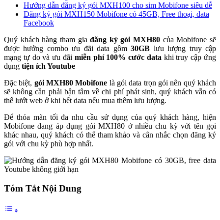
Hướng dẫn đăng ký gói MXH100 cho sim Mobifone siêu dễ
Đăng ký gói MXH150 Mobifone có 45GB, Free thoại, data
Facebook
Quý khách hàng tham gia
đăng ký gói MXH80
của Mobifone sẽ
được hưởng combo ưu đãi data gồm
30GB
lưu lượng truy cập
mạng tự do và ưu đãi
miễn phí 100% cước data
khi truy cập ứng
dụng
tiện ích Youtube
Đặc biệt,
gói MXH80 Mobifone
là gói data trọn gói nên quý khách
sẽ không cần phải bận tâm về chi phí phát sinh, quý khách vẫn có
thể lướt web ở khi hết data nếu mua thêm lưu lượng.
Để thỏa mãn tối đa nhu cầu sử dụng của quý khách hàng, hiện
Mobifone đang áp dụng gói MXH80 ở nhiều chu kỳ với tên gọi
khác nhau, quý khách có thể tham khảo và cân nhắc chọn đăng ký
gói với chu kỳ phù hợp nhất.
Tóm Tắt Nội Dung