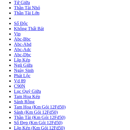
Tứ Giữa
Thần Tài Nhỏ
Thần Tài Lớn
Số Độc
Không Thất Bát
Vip
Abc-Bbc
Abc-Abd
Abc-Adc
Abc-Dbc
Lặp Kép
Ngũ Giữa
Ngày Sinh
Phát Lộc
Vd 89
C90N
Lục Quý Giữa
Tam Hoa Kép
Sảnh Rồng
Tam Hoa (Km Gói 12Fd50)
Sảnh (Km Gói 12Fd50)
Thần Tài (Km Gói 12Fd50)
Số Đẹp (Km Gói 12Fd50)
Lặp Kép (Km Gói 12Fd50)