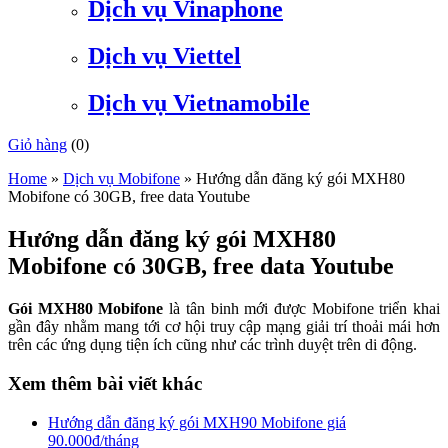
Dịch vụ Vinaphone
Dịch vụ Viettel
Dịch vụ Vietnamobile
Giỏ hàng
(
0
)
Home
»
Dịch vụ Mobifone
»
Hướng dẫn đăng ký gói MXH80
Mobifone có 30GB, free data Youtube
Hướng dẫn đăng ký gói MXH80
Mobifone có 30GB, free data Youtube
Gói MXH80 Mobifone
là tân binh mới được Mobifone triển khai
gần đây nhằm mang tới cơ hội truy cập mạng giải trí thoải mái hơn
trên các ứng dụng tiện ích cũng như các trình duyệt trên di động.
Xem thêm bài viết khác
Hướng dẫn đăng ký gói MXH90 Mobifone giá
90.000đ/tháng