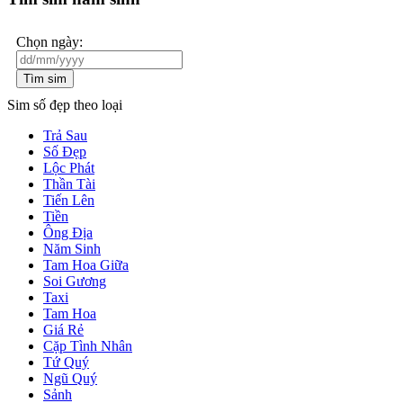
Chọn ngày:
Tìm sim
Sim số đẹp theo loại
Trả Sau
Số Đẹp
Lộc Phát
Thần Tài
Tiến Lên
Tiền
Ông Địa
Năm Sinh
Tam Hoa Giữa
Soi Gương
Taxi
Tam Hoa
Giá Rẻ
Cặp Tình Nhân
Tứ Quý
Ngũ Quý
Sảnh