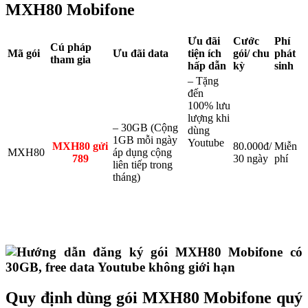
MXH80
Mobifone
Ưu đãi
Cước
Phí
Cú pháp
Mã gói
Ưu đãi data
tiện ích
gói/ chu
phát
tham gia
hấp dẫn
kỳ
sinh
– Tặng
đến
100% lưu
lượng khi
– 30GB (Cộng
dùng
1GB mỗi ngày
Youtube
MXH80 gửi
80.000đ/
Miễn
MXH80
áp dụng cộng
789
30 ngày
phí
liên tiếp trong
tháng)
Quy định dùng gói MXH80 Mobifone quý