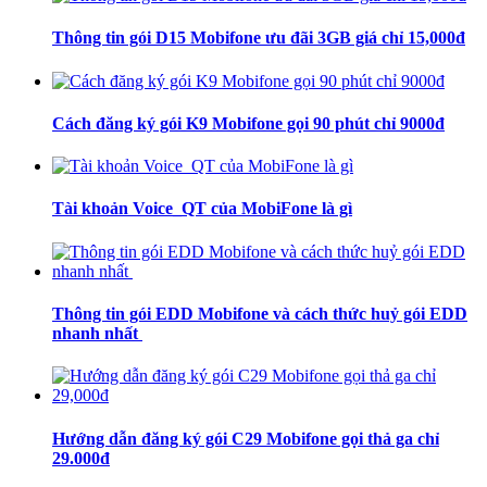
Thông tin gói D15 Mobifone ưu đãi 3GB giá chỉ 15,000đ
Cách đăng ký gói K9 Mobifone gọi 90 phút chỉ 9000đ
Tài khoản Voice_QT của MobiFone là gì
Thông tin gói EDD Mobifone và cách thức huỷ gói EDD
nhanh nhất
Hướng dẫn đăng ký gói C29 Mobifone gọi thả ga chỉ
29.000đ