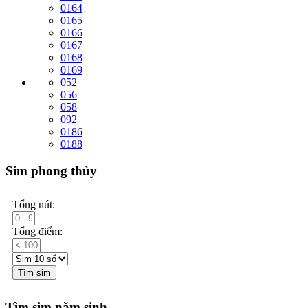
0164
0165
0166
0167
0168
0169
052
056
058
092
0186
0188
Sim phong thủy
Tổng nút:
Tổng điểm:
Tìm sim
Tìm sim năm sinh