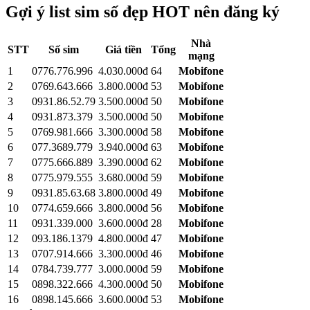
Gợi ý list sim số đẹp HOT nên đăng ký
Nhà
STT
Số sim
Giá tiền
Tổng
mạng
1
0776.776.996
4.030.000đ
64
Mobifone
2
0769.643.666
3.800.000đ
53
Mobifone
3
0931.86.52.79
3.500.000đ
50
Mobifone
4
0931.873.379
3.500.000đ
50
Mobifone
5
0769.981.666
3.300.000đ
58
Mobifone
6
077.3689.779
3.940.000đ
63
Mobifone
7
0775.666.889
3.390.000đ
62
Mobifone
8
0775.979.555
3.680.000đ
59
Mobifone
9
0931.85.63.68
3.800.000đ
49
Mobifone
10
0774.659.666
3.800.000đ
56
Mobifone
11
0931.339.000
3.600.000đ
28
Mobifone
12
093.186.1379
4.800.000đ
47
Mobifone
13
0707.914.666
3.300.000đ
46
Mobifone
14
0784.739.777
3.000.000đ
59
Mobifone
15
0898.322.666
4.300.000đ
50
Mobifone
16
0898.145.666
3.600.000đ
53
Mobifone