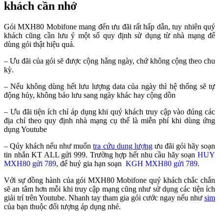
khách cần nhớ
Gói MXH80 Mobifone mang đến ưu đãi rất hấp dẫn, tuy nhiên quý
khách cũng cần lưu ý một số quy định sử dụng từ nhà mạng để
dùng gói thật hiệu quả.
– Ưu đãi của gói sẽ được cộng hằng ngày, chứ không cộng theo chu
kỳ.
– Nếu không dùng hết lưu lượng data của ngày thì hệ thống sẽ tự
động hủy, không bảo lưu sang ngày khác hay cộng dồn
– Ưu đãi tiện ích chỉ áp dụng khi quý khách truy cập vào đúng các
địa chỉ theo quy định nhà mạng cụ thể là miễn phí khi dùng ứng
dụng Youtube
– Qúy khách nếu như muốn
tra cứu dung lượng
ưu đãi gói hãy soạn
tin nhắn
KT ALL gửi 999
. Trường hợp hết nhu cầu hãy soạn
HUY
MXH80 gửi 789
, để huỷ gia hạn soạn
KGH MXH80 gửi 789
.
Với sự đồng hành của gói MXH80 Mobifone quý khách chắc chắn
sẽ an tâm hơn mỗi khi truy cập mạng cũng như sử dụng các tiện ích
giải trí trên Youtube. Nhanh tay tham gia gói cước ngay nếu như
sim
của bạn thuộc đối tượng áp dụng nhé.