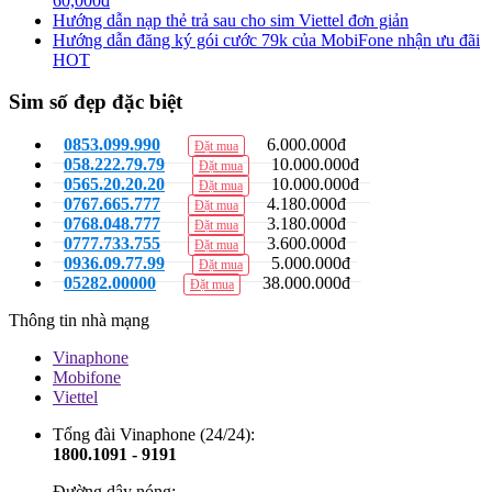
60,000đ
Hướng dẫn nạp thẻ trả sau cho sim Viettel đơn giản
Hướng dẫn đăng ký gói cước 79k của MobiFone nhận ưu đãi
HOT
Sim số đẹp đặc biệt
0853.099.990
6.000.000đ
Đặt mua
058.222.79.79
10.000.000đ
Đặt mua
0565.20.20.20
10.000.000đ
Đặt mua
0767.665.777
4.180.000đ
Đặt mua
0768.048.777
3.180.000đ
Đặt mua
0777.733.755
3.600.000đ
Đặt mua
0936.09.77.99
5.000.000đ
Đặt mua
05282.00000
38.000.000đ
Đặt mua
Thông tin nhà mạng
Vinaphone
Mobifone
Viettel
Tổng đài Vinaphone (24/24):
1800.1091 - 9191
Đường dây nóng: