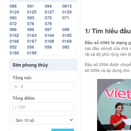
088
091
094
0813
0124
0125
0127
0129
090
093
070
071
072
076
078
1/ Tìm hiểu đầu
086
096
097
098
0162
0163
0164
0165
0166
0167
0168
0169
Đầu số 0394 là mạng g
052
056
058
092
các đầu sốmới của nhà m
0186
0188
rãi và độ phủ rộng nên k
Sim phong thủy
Đầu số 0394 được chuyển
số 0394 và áp dụng cho đ
Tổng nút:
Tổng điểm: