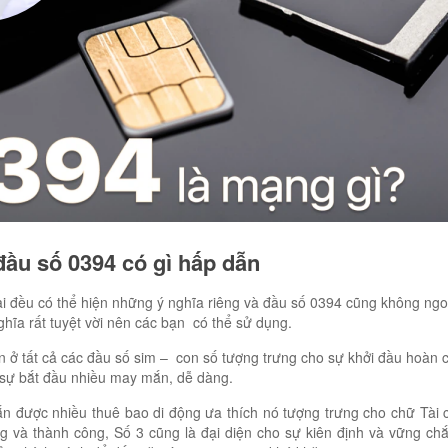
 đầu số 0394 có gì hấp dẫn
i đều có thể hiện những ý nghĩa riêng và đầu số 0394 cũng không ngoạ
hĩa rất tuyệt vời nên các bạn có thể sử dụng.
ện ở tất cả các đầu số sim – con số tượng trưng cho sự khởi đầu hoàn 
 sự bắt đầu nhiều may mắn, dễ dàng.
n được nhiều thuê bao di động ưa thích nó tượng trưng cho chữ Tài c
g và thành công, Số 3 cũng là đại diện cho sự kiên định và vững c