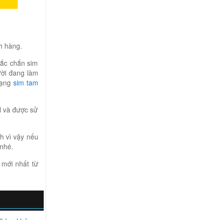
h hàng.
hắc chắn sim
ười đang làm
dạng
sim tam
l và được sử
nh vì vậy nếu
 nhé.
 mới nhất từ