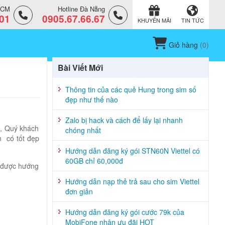
.HCM
Hotline Đà Nẵng
.01
0905.67.66.67
KHUYẾN MÃI
TIN TỨC
Giỏ hàng
(
0
)
Bài Viết Mới
Thông tin của các quẻ Hung trong sim số
đẹp như thế nào
Zalo bị hack và cách để lấy lại nhanh
, Quý khách
chóng nhất
n có tốt đẹp
Hướng dẫn đăng ký gói STN60N Viettel có
60GB chỉ 60,000đ
n được hướng
Hướng dẫn nạp thẻ trả sau cho sim Viettel
đơn giản
Hướng dẫn đăng ký gói cước 79k của
MobiFone nhận ưu đãi HOT