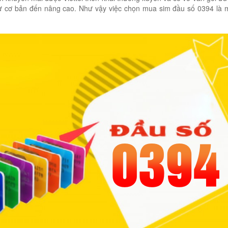
ừ cơ bản đến nâng cao. Như vậy việc chọn mua sim đầu số 0394 là 