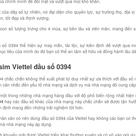
của chính mình để đối mặt và vượt qua mọi khó khăn.
t của dãy số tự nhiên, nó đại diện cho quyền lực, sự trường thọ, địa vị
ẹn, tốt đẹp và thịnh vượng.
à con số tượng trưng cho 4 mùa, sự bền lâu và viên mãn, mang đến
 số 0394 thể hiện sự may mắn, tài lộc, sự kiên định để vượt qua m
mục tiêu của mình do đó bạn có thể an tâm sở hữu và đồng hành lâu dà
sim Viettel đầu số 0394
4 chắc chắn không thể xuất phát từ duy nhất sự ưa thích với đầu số
n cân nhắc đến yếu tố nhà mạng và dịch vụ mà nhà mạng đó cung cấp
à một trong những nhà mạng hàng đầu với độ phổ biến rộng nhất hiện 
94
hay các đầu số khác của nhà mạng này chắc chắn sẽ được tận hưở
ổn định mang đến những trải nghiệm tốt hơn.
hân vân có nên dùng đầu số 0394 của Viettel hay không các bạn có t
 mà nhà mạng này áp dụng.
 khuyến mãi được Viettel triển khai thường xuyên và có vô vàn gói ưu