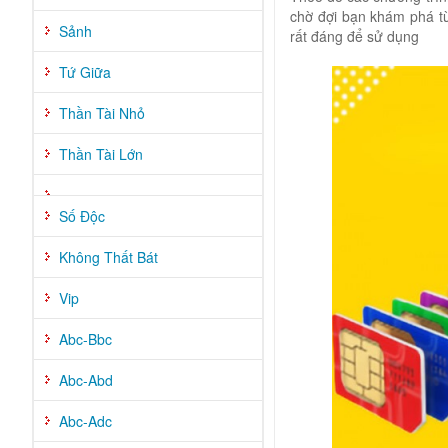
chờ đợi bạn khám phá t
Sảnh
rất đáng để sử dụng
Tứ Giữa
Thần Tài Nhỏ
Thần Tài Lớn
Số Độc
Không Thất Bát
Vip
Abc-Bbc
Abc-Abd
Abc-Adc