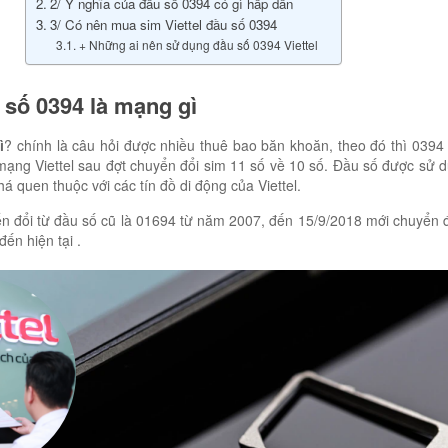
2/ Ý nghĩa của đầu số 0394 có gì hấp dẫn
3/ Có nên mua sim Viettel đầu số 0394
+ Những ai nên sử dụng đầu số 0394 Viettel
 số 0394 là mạng gì
ì
? chính là câu hỏi được nhiều thuê bao băn khoăn, theo đó thì 0394 
ạng Viettel sau đợt chuyển đổi sim 11 số về 10 số. Đầu số được sử d
há quen thuộc với các tín đồ di động của Viettel.
 đổi từ đầu số cũ là 01694 từ năm 2007, đến 15/9/2018 mới chuyển 
ến hiện tại .