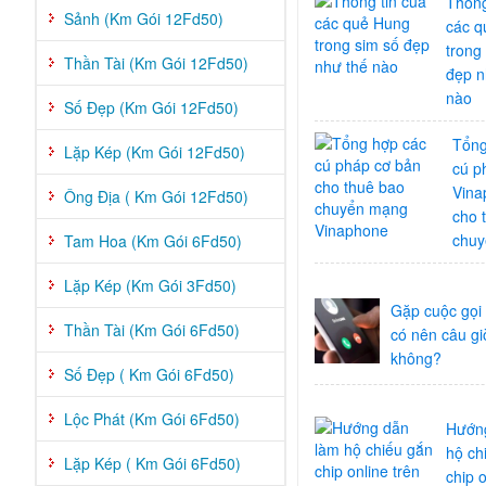
Thông
Sảnh (Km Gói 12Fd50)
các q
trong
Thần Tài (Km Gói 12Fd50)
đẹp n
nào
Số Đẹp (Km Gói 12Fd50)
Tổng
Lặp Kép (Km Gói 12Fd50)
cú p
Vina
Ông Địa ( Km Gói 12Fd50)
cho 
chu
Tam Hoa (Km Gói 6Fd50)
Lặp Kép (Km Gói 3Fd50)
Gặp cuộc gọi
Thần Tài (Km Gói 6Fd50)
có nên câu gi
không?
Số Đẹp ( Km Gói 6Fd50)
Lộc Phát (Km Gói 6Fd50)
Hướn
hộ ch
Lặp Kép ( Km Gói 6Fd50)
chip o