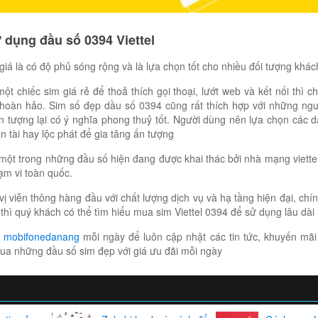
 dụng đầu số 0394 Viettel
á là có độ phủ sóng rộng và là lựa chọn tốt cho nhiều đối tượng khác
t chiếc sim giá rẻ để thoả thích gọi thoại, lướt web và kết nối thì c
 hoàn hảo. Sim số đẹp dầu số 0394 cũng rất thích hợp với những ng
n tượng lại có ý nghĩa phong thuỷ tốt. Người dùng nên lựa chọn các 
ần tài hay lộc phát để gia tăng ấn tượng
một trong những đầu số hiện đang được khai thác bởi nhà mạng viette
hạm vi toàn quốc.
vị viễn thông hàng đầu với chất lượng dịch vụ và hạ tầng hiện đại, chí
thì quý khách có thể tìm hiểu mua sim Viettel 0394 để sử dụng lâu dài
o
mobifonedanang
mỗi ngày để luôn cập nhật các tin tức, khuyến mãi
a những đầu số sim đẹp với giá ưu đãi mỗi ngày