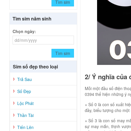
Tìm sim
Tìm sim năm sinh
Chọn ngày:
Tìm sim
Sim số đẹp theo loại
2/ Ý nghĩa của
Trả Sau
Mỗi một đầu số điện thoạ
Số Đẹp
0394 thể hiện những ý ng
Lộc Phát
+ Số 0 là con số xuất hi
đầy, biểu tượng cho một
Thần Tài
+ Số 3 là con số may mắ
sự may mắn, thịnh vượn
Tiến Lên