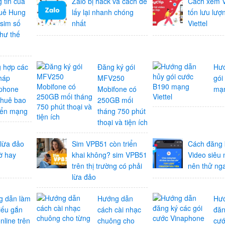
 tin của
Zalo bị hack và cách để
Cách xem V
uẻ Hung
lấy lại nhanh chóng
tốn lưu lượ
 sim số
nhất
Viettel
hư thế
 hợp các
Đăng ký gói
Hướ
háp
MFV250
gói
phone
Mobifone có
mạn
thuê bao
250GB mối
yển mạng
tháng 750 phút
thoại và tiện ích
 lừa đảo
Sim VPB51 còn triển
Cách đăng 
ờ hay
khai không? sim VPB51
Video siêu
trên thị trường có phải
nên thử ng
lừa đảo
g dẫn làm
Hướng dẫn
Hư
iếu gắn
cách cài nhạc
đăn
nline trên
chuông cho
cư