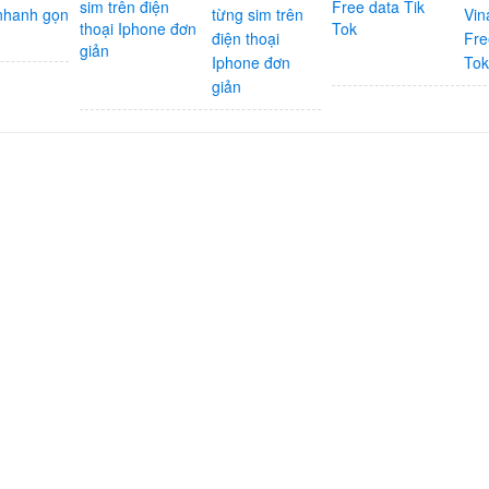
nhanh gọn
từng sim trên
Vin
điện thoại
Fre
Iphone đơn
To
giản