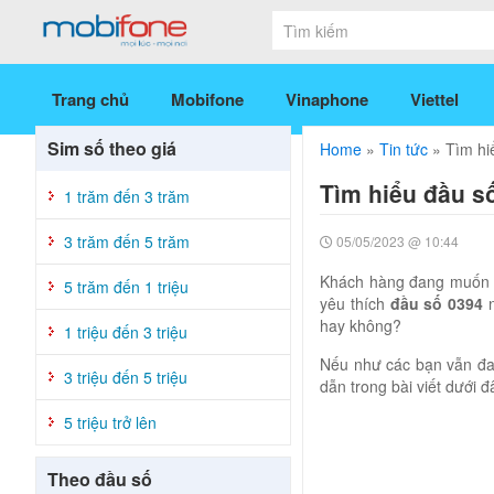
Trang chủ
Mobifone
Vinaphone
Viettel
Sim số theo giá
Home
»
Tin tức
»
Tìm hi
Tìm hiểu đầu số
1 trăm đến 3 trăm
3 trăm đến 5 trăm
05/05/2023 @ 10:44
Khách hàng đang muốn m
5 trăm đến 1 triệu
yêu thích
đầu số 0394
n
hay không?
1 triệu đến 3 triệu
Nếu như các bạn vẫn đa
3 triệu đến 5 triệu
dẫn trong bài viết dưới
5 triệu trở lên
Theo đầu số