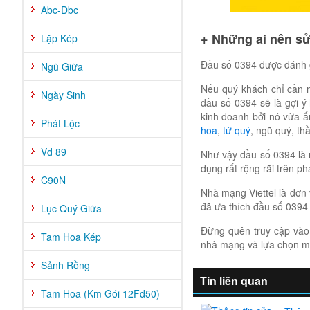
Abc-Dbc
+ Những ai nên sử
Lặp Kép
Đầu số 0394 được đánh gi
Ngũ Giữa
Nếu quý khách chỉ cần mộ
Ngày Sinh
đầu số 0394 sẽ là gợi ý
kinh doanh bởi nó vừa ấ
Phát Lộc
hoa
,
tứ quý
, ngũ quý, th
Vd 89
Như vậy đầu số 0394 là 
dụng rất rộng rãi trên p
C90N
Nhà mạng Viettel là đơn 
đã ưa thích đầu số 0394 
Lục Quý Giữa
Đừng quên truy cập và
Tam Hoa Kép
nhà mạng và lựa chọn mu
Sảnh Rồng
Tin liên quan
Tam Hoa (Km Gói 12Fd50)