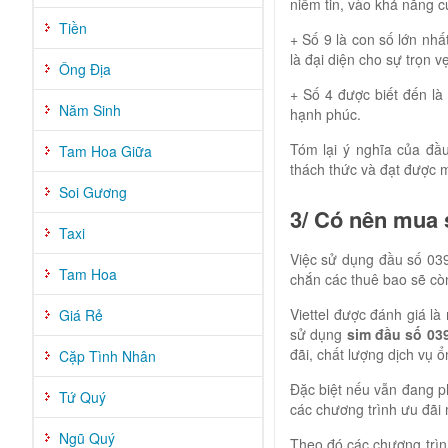
niềm tin, vào khả năng 
Tiền
+ Số 9 là con số lớn nhấ
là đại diện cho sự trọn v
Ông Địa
+ Số 4 được biết đến l
Năm Sinh
hạnh phúc.
Tóm lại ý nghĩa của đầu
Tam Hoa Giữa
thách thức và đạt được 
Soi Gương
3/ Có nên mua 
Taxi
Việc sử dụng đầu số 039
Tam Hoa
chắn các thuê bao sẽ cò
Viettel được đánh giá l
Giá Rẻ
sử dụng
sim đầu số 03
đãi, chất lượng dịch vụ 
Cặp Tình Nhân
Đặc biệt nếu vẫn đang p
Tứ Quý
các chương trình ưu đãi
Ngũ Quý
Theo đó các chương trình