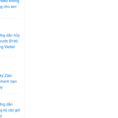
ideo không
ng cho sim
ng dẫn hủy
 cước B190
g Viettel
ký Zalo
 nhanh bạn
ay
ớng dẫn
g ký các gói
ớc