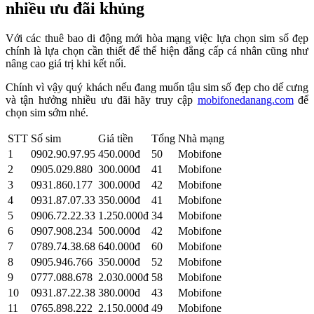
nhiều ưu đãi khủng
Với các thuê bao di động mới hòa mạng việc lựa chọn sim số đẹp
chính là lựa chọn cần thiết để thể hiện đẳng cấp cá nhân cũng như
nâng cao giá trị khi kết nối.
Chính vì vậy quý khách nếu đang muốn tậu sim số đẹp cho dế cưng
và tận hưởng nhiều ưu đãi hãy truy cập
mobifonedanang.com
để
chọn sim sớm nhé.
STT
Số sim
Giá tiền
Tổng
Nhà mạng
1
0902.90.97.95
450.000đ
50
Mobifone
2
0905.029.880
300.000đ
41
Mobifone
3
0931.860.177
300.000đ
42
Mobifone
4
0931.87.07.33
350.000đ
41
Mobifone
5
0906.72.22.33
1.250.000đ
34
Mobifone
6
0907.908.234
500.000đ
42
Mobifone
7
0789.74.38.68
640.000đ
60
Mobifone
8
0905.946.766
350.000đ
52
Mobifone
9
0777.088.678
2.030.000đ
58
Mobifone
10
0931.87.22.38
380.000đ
43
Mobifone
11
0765.898.222
2.150.000đ
49
Mobifone