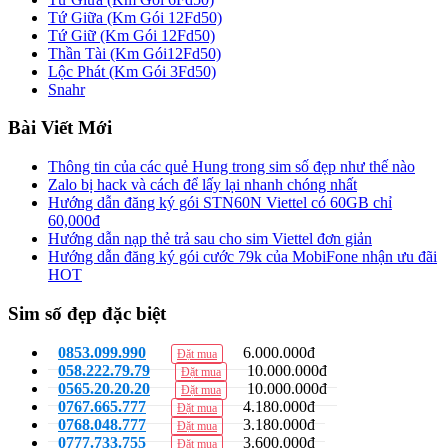
Tứ Giữa (Km Gói 12Fd50)
Tứ Giữ (Km Gói 12Fd50)
Thần Tài (Km Gói12Fd50)
Lộc Phát (Km Gói 3Fd50)
Snahr
Bài Viết Mới
Thông tin của các quẻ Hung trong sim số đẹp như thế nào
Zalo bị hack và cách để lấy lại nhanh chóng nhất
Hướng dẫn đăng ký gói STN60N Viettel có 60GB chỉ
60,000đ
Hướng dẫn nạp thẻ trả sau cho sim Viettel đơn giản
Hướng dẫn đăng ký gói cước 79k của MobiFone nhận ưu đãi
HOT
Sim số đẹp đặc biệt
0853.099.990
6.000.000đ
Đặt mua
058.222.79.79
10.000.000đ
Đặt mua
0565.20.20.20
10.000.000đ
Đặt mua
0767.665.777
4.180.000đ
Đặt mua
0768.048.777
3.180.000đ
Đặt mua
0777.733.755
3.600.000đ
Đặt mua