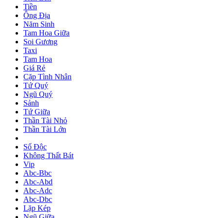
Tiền
Ông Địa
Năm Sinh
Tam Hoa Giữa
Soi Gương
Taxi
Tam Hoa
Giá Rẻ
Cặp Tình Nhân
Tứ Quý
Ngũ Quý
Sảnh
Tứ Giữa
Thần Tài Nhỏ
Thần Tài Lớn
Số Độc
Không Thất Bát
Vip
Abc-Bbc
Abc-Abd
Abc-Adc
Abc-Dbc
Lặp Kép
Ngũ Giữa