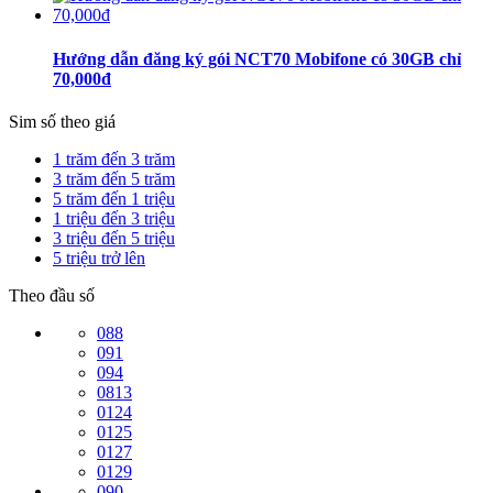
Hướng dẫn đăng ký gói NCT70 Mobifone có 30GB chỉ
70,000đ
Sim số theo giá
1 trăm đến 3 trăm
3 trăm đến 5 trăm
5 trăm đến 1 triệu
1 triệu đến 3 triệu
3 triệu đến 5 triệu
5 triệu trở lên
Theo đầu số
088
091
094
0813
0124
0125
0127
0129
090