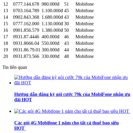
12
0777.144.678
980.000đ
51
Mobifone
13
0703.164.789
1.100.000đ
45
Mobifone
14
0902.843.368
1.680.000đ
43
Mobifone
15
0777.162.000
1.130.000đ
30
Mobifone
16
0901.856.579
1.380.000đ
50
Mobifone
17
0931.87.4446
400.000đ
46
Mobifone
18
0931.8666.04
550.000đ
43
Mobifone
19
0931.86.79.01
300.000đ
44
Mobifone
20
0931.873.566
330.000đ
48
Mobifone
Tin liên quan
Hướng dẫn đăng ký gói cước 79k của MobiFone nhận ưu
đãi HOT
Các gói 4G Mobifone 1 năm cho tất cả thuê bao siêu
HOT