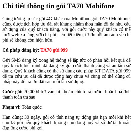
Chi tiết thông tin gói TA70 Mobifone
Cũng tương tự các gói 4G khác của Mobifone gói TA70 Mobifone
cũng được tích hợp ưu đãi rất khủng nhằm thoả mãn tối đa nhu cầu
sử dụng của quý khách hàng, với gói cước này quý khách có thể
lướt web xả láng với chi phí siêu tiết kiệm, từ đó nỗi ám ảnh về chi
phí sẽ không còn hiện hữu.
Cú pháp đăng ký:
TA70 gửi 999
Gửi SMS đăng ký xong hệ thống sẽ lập tức có phản hồi kết quả để
quý khách biết mình đã đăng ký gói cước thành công và an tâm sử
dụng. Quý khách cũng có thể sử dụng cáu pháp KT DATA gửi 999
để tra cứu ưu đãi đã được cộng hay chưa và cũng có thể dùng cú
pháp này để tra ưu đãi sau mỗi lần sử dụng.
Cước gói:
70,000đ trừ vào tài khoản chính trả trước hoặc hoá đơn
thanh toán trả sau
Phạm vi:
Toàn quốc
Hạn dùng: 30 ngày, gói có tính năng tự động gia hạn mỗi khi hết
chu kỳ gói nếu quý khách không chủ động huỷ và số dư tài khoản
đáp ứng cước phí gói.