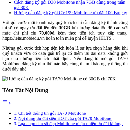
Cách đăng ký gói D30 Mobifone nhận 7GB dùng trong tuần
giá 30K
Hướng dẫn đăng ký gói CV199 Mobifone ưu đãi 10GB/ngày
Với gói cước mới toanh này quý khách chỉ cần đăng ký thành công
thì sẽ có ngay ưu đãi lên đến
30GB
lưu lượng data tốc độ cao với
mức chi phí chỉ
70,000đ
kèm theo tiện ích truy cập trang
https://ielts.mobiedu.vn
hoàn toàn miễn phí để luyện IELTS .
Những gói cước tích hợp tiện ích luôn là sự lựa chọn hàng đầu khi
quý khách vừa có data giải trí lại có thêm ưu đãi data không giới
hạn cho những tiện ích nhất định. Nếu đang tò mò gói TA70
Mobifone đăng ký như thế nào hãy cùng tham khảo ngay thông tin
dưới đây nhé.
Tóm Tắt Nội Dung
Chi tiết thông tin gói TA70 Mobifone
Nội dung ưu đãi siêu HOT của gói TA70 Mobifone
Lựa chọn sim số đẹp Mobifone nhận nhiều ưu đãi khủng