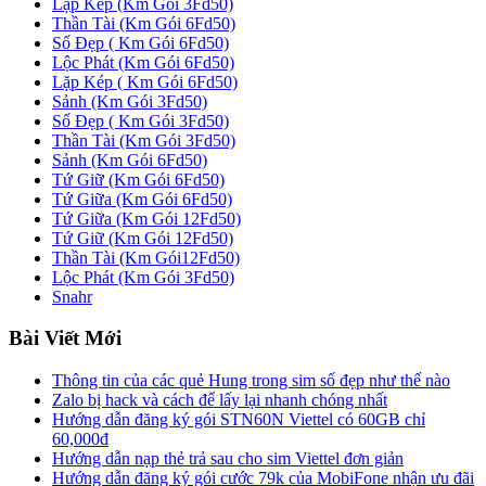
Lặp Kép (Km Gói 3Fd50)
Thần Tài (Km Gói 6Fd50)
Số Đẹp ( Km Gói 6Fd50)
Lộc Phát (Km Gói 6Fd50)
Lặp Kép ( Km Gói 6Fd50)
Sảnh (Km Gói 3Fd50)
Số Đẹp ( Km Gói 3Fd50)
Thần Tài (Km Gói 3Fd50)
Sảnh (Km Gói 6Fd50)
Tứ Giữ (Km Gói 6Fd50)
Tứ Giữa (Km Gói 6Fd50)
Tứ Giữa (Km Gói 12Fd50)
Tứ Giữ (Km Gói 12Fd50)
Thần Tài (Km Gói12Fd50)
Lộc Phát (Km Gói 3Fd50)
Snahr
Bài Viết Mới
Thông tin của các quẻ Hung trong sim số đẹp như thế nào
Zalo bị hack và cách để lấy lại nhanh chóng nhất
Hướng dẫn đăng ký gói STN60N Viettel có 60GB chỉ
60,000đ
Hướng dẫn nạp thẻ trả sau cho sim Viettel đơn giản
Hướng dẫn đăng ký gói cước 79k của MobiFone nhận ưu đãi