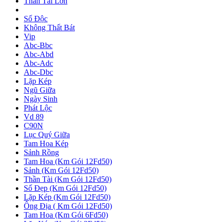
Thần Tài Lớn
Số Độc
Không Thất Bát
Vip
Abc-Bbc
Abc-Abd
Abc-Adc
Abc-Dbc
Lặp Kép
Ngũ Giữa
Ngày Sinh
Phát Lộc
Vd 89
C90N
Lục Quý Giữa
Tam Hoa Kép
Sảnh Rồng
Tam Hoa (Km Gói 12Fd50)
Sảnh (Km Gói 12Fd50)
Thần Tài (Km Gói 12Fd50)
Số Đẹp (Km Gói 12Fd50)
Lặp Kép (Km Gói 12Fd50)
Ông Địa ( Km Gói 12Fd50)
Tam Hoa (Km Gói 6Fd50)