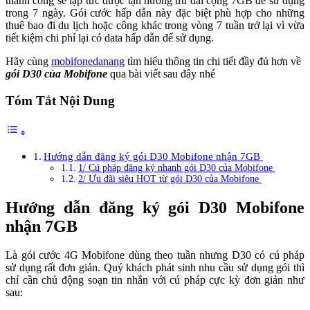
thành công sẽ lập tức được tận hưởng ưu đãi cộng 7GB để sử dụng
trong 7 ngày. Gói cước hấp dẫn này đặc biệt phù hợp cho những
thuê bao đi du lịch hoặc công khác trong vòng 7 tuần trở lại vì vừa
tiết kiệm chi phí lại có data hấp dẫn để sử dụng.
Hãy cùng
mobifonedanang
tìm hiểu thông tin chi tiết đầy đủ hơn về
gói D30 của Mobifone
qua bài viết sau đây nhé
Tóm Tắt Nội Dung
Hướng dẫn đăng ký gói D30 Mobifone nhận 7GB
1/ Cú pháp đăng ký nhanh gói D30 của Mobifone
2/ Ưu đãi siêu HOT từ gói D30 của Mobifone
Hướng dẫn đăng ký gói D30 Mobifone
nhận 7GB
Là gói cước 4G Mobifone dùng theo tuần nhưng D30 có cú pháp
sử dụng rất đơn giản. Quý khách phát sinh nhu cầu sử dụng gói thì
chỉ cần chủ động soạn tin nhắn với cú pháp cực kỳ đơn giản như
sau: