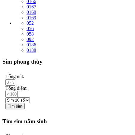
0166
0167
0168
0169
052
056
058
092
0186
0188
Sim phong thủy
Tổng nút:
Tổng điểm:
Tìm sim
Tìm sim năm sinh