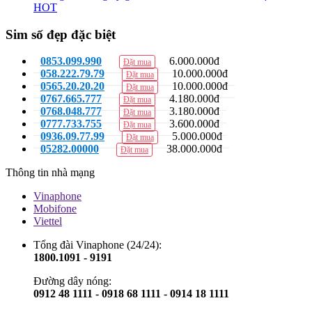
HOT
Sim số đẹp đặc biệt
0853.099.990
6.000.000đ
Đặt mua
058.222.79.79
10.000.000đ
Đặt mua
0565.20.20.20
10.000.000đ
Đặt mua
0767.665.777
4.180.000đ
Đặt mua
0768.048.777
3.180.000đ
Đặt mua
0777.733.755
3.600.000đ
Đặt mua
0936.09.77.99
5.000.000đ
Đặt mua
05282.00000
38.000.000đ
Đặt mua
Thông tin nhà mạng
Vinaphone
Mobifone
Viettel
Tổng đài Vinaphone (24/24):
1800.1091 - 9191
Đường dây nóng:
0912 48 1111 - 0918 68 1111 - 0914 18 1111