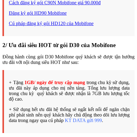
Cách đăng ký gói C90N Mobifone giá 90.000đ
Đăng ký gói HD90 Mobifone
Cú pháp đăng ký gói HD120 của Mobifone
2/ Ưu đãi siêu HOT từ gói D30 của Mobifone
Đồng hành cùng gói D30 Mobifone quý khách sẽ được tận hưởng
ưu đãi với nội dung siêu HOT như sau:
+ Tặng
1GB/ ngày để truy cập mạng
trong chu kỳ sử dụng,
ưu đãi này áp dụng cho mị nền tảng. Tổng lưu lượng data
trong chu kỳ quý khách sẽ được nhận là 7GB lưu lượng tốc
độ cao.
+ Sử dụng hết ưu đãi hệ thống sẽ ngắt kết nối để ngăn chặn
phí phát sinh nên quý khách hãy chủ động theo dõi lưu lượng
data trong ngay qua cú pháp
KT DATA gửi 999
.