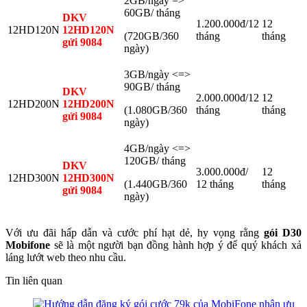
2GB/ngày =>
60GB/ tháng
DKV
1.200.000đ/12
12
12HD120N
12HD120N
(720GB/360
tháng
tháng
gửi 9084
ngày)
3GB/ngày <=>
90GB/ tháng
DKV
2.000.000đ/12
12
12HD200N
12HD200N
(1.080GB/360
tháng
tháng
gửi 9084
ngày)
4GB/ngày <=>
120GB/ tháng
DKV
3.000.000đ/
12
12HD300N
12HD300N
(1.440GB/360
12 tháng
tháng
gửi 9084
ngày)
Với ưu đãi hấp dẫn và cước phí hạt dẻ, hy vọng rằng
gói D30
Mobifone
sẽ là một người bạn đồng hành hợp ý để quý khách xả
láng lướt web theo nhu cầu.
Tin liên quan