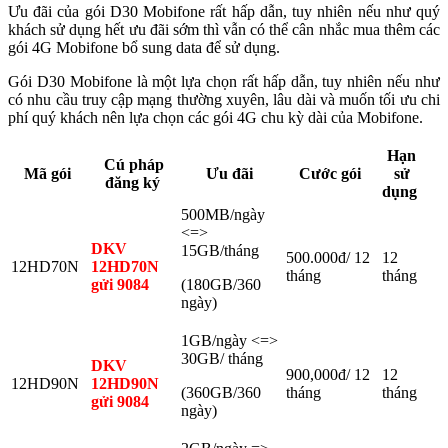
Ưu đãi của gói D30 Mobifone rất hấp dẫn, tuy nhiên nếu như quý
khách sử dụng hết ưu đãi sớm thì vẫn có thể cân nhắc mua thêm các
gói 4G Mobifone bổ sung data để sử dụng.
Gói D30 Mobifone là một lựa chọn rất hấp dẫn, tuy nhiên nếu như
có nhu cầu truy cập mạng thường xuyên, lâu dài và muốn tối ưu chi
phí quý khách nên lựa chọn các gói 4G chu kỳ dài của Mobifone.
Hạn
Cú pháp
Mã gói
Ưu đãi
Cước gói
sử
đăng ký
dụng
500MB/ngày
<=>
DKV
15GB/tháng
500.000đ/ 12
12
12HD70N
12HD70N
tháng
tháng
gửi 9084
(180GB/360
ngày)
1GB/ngày <=>
30GB/ tháng
DKV
900,000đ/ 12
12
12HD90N
12HD90N
(360GB/360
tháng
tháng
gửi 9084
ngày)