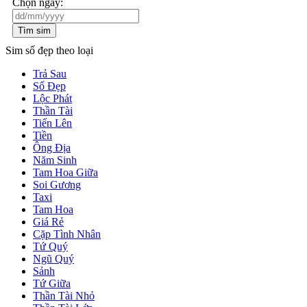
Chọn ngày:
Tìm sim
Sim số đẹp theo loại
Trả Sau
Số Đẹp
Lộc Phát
Thần Tài
Tiến Lên
Tiền
Ông Địa
Năm Sinh
Tam Hoa Giữa
Soi Gương
Taxi
Tam Hoa
Giá Rẻ
Cặp Tình Nhân
Tứ Quý
Ngũ Quý
Sảnh
Tứ Giữa
Thần Tài Nhỏ