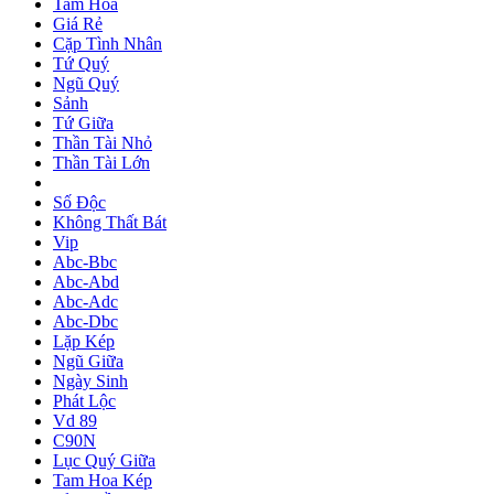
Tam Hoa
Giá Rẻ
Cặp Tình Nhân
Tứ Quý
Ngũ Quý
Sảnh
Tứ Giữa
Thần Tài Nhỏ
Thần Tài Lớn
Số Độc
Không Thất Bát
Vip
Abc-Bbc
Abc-Abd
Abc-Adc
Abc-Dbc
Lặp Kép
Ngũ Giữa
Ngày Sinh
Phát Lộc
Vd 89
C90N
Lục Quý Giữa
Tam Hoa Kép