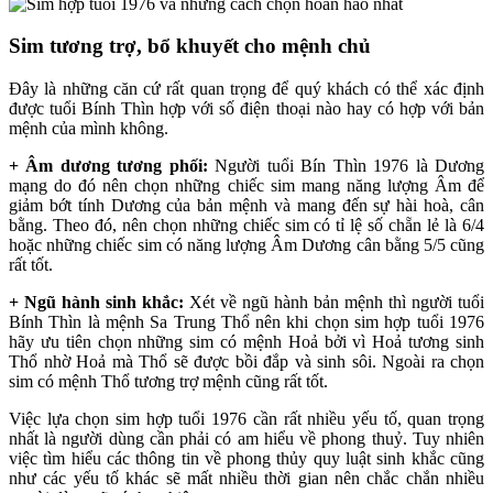
Sim tương trợ, bổ khuyết cho mệnh chủ
Đây là những căn cứ rất quan trọng để quý khách có thể xác định
được tuổi Bính Thìn hợp với số điện thoại nào hay có hợp với bản
mệnh của mình không.
+ Âm dương tương phối:
Người tuổi Bín Thìn 1976 là Dương
mạng do đó nên chọn những chiếc sim mang năng lượng Âm để
giảm bớt tính Dương của bản mệnh và mang đến sự hài hoà, cân
bằng. Theo đó, nên chọn những chiếc sim có tỉ lệ số chẵn lẻ là 6/4
hoặc những chiếc sim có năng lượng Âm Dương cân bằng 5/5 cũng
rất tốt.
+ Ngũ hành sinh khắc:
Xét về ngũ hành bản mệnh thì người tuổi
Bính Thìn là mệnh Sa Trung Thổ nên khi chọn sim hợp tuổi 1976
hãy ưu tiên chọn những sim có mệnh Hoả bởi vì Hoả tương sinh
Thổ nhờ Hoả mà Thổ sẽ được bồi đắp và sinh sôi. Ngoài ra chọn
sim có mệnh Thổ tương trợ mệnh cũng rất tốt.
Việc lựa chọn sim hợp tuổi 1976 cần rất nhiều yếu tố, quan trọng
nhất là người dùng cần phải có am hiểu về phong thuỷ. Tuy nhiên
việc tìm hiểu các thông tin về phong thủy quy luật sinh khắc cũng
như các yếu tố khác sẽ mất nhiều thời gian nên chắc chắn nhiều