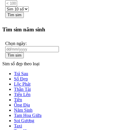
Tìm sim
Tìm sim năm sinh
Chọn ngày:
Tìm sim
Sim số đẹp theo loại
Trả Sau
Số Đẹp
Lộc Phát
Thần Tài
Tiến Lên
Tiền
Ông Địa
Năm Sinh
Tam Hoa Giữa
Soi Gương
Taxi