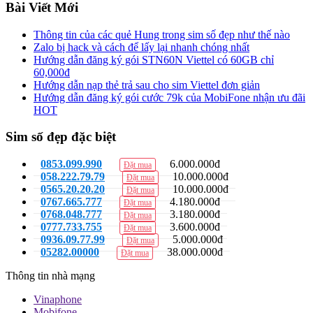
Bài Viết Mới
Thông tin của các quẻ Hung trong sim số đẹp như thế nào
Zalo bị hack và cách để lấy lại nhanh chóng nhất
Hướng dẫn đăng ký gói STN60N Viettel có 60GB chỉ
60,000đ
Hướng dẫn nạp thẻ trả sau cho sim Viettel đơn giản
Hướng dẫn đăng ký gói cước 79k của MobiFone nhận ưu đãi
HOT
Sim số đẹp đặc biệt
0853.099.990
6.000.000đ
Đặt mua
058.222.79.79
10.000.000đ
Đặt mua
0565.20.20.20
10.000.000đ
Đặt mua
0767.665.777
4.180.000đ
Đặt mua
0768.048.777
3.180.000đ
Đặt mua
0777.733.755
3.600.000đ
Đặt mua
0936.09.77.99
5.000.000đ
Đặt mua
05282.00000
38.000.000đ
Đặt mua
Thông tin nhà mạng
Vinaphone
Mobifone