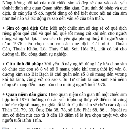
Năng lượng nội tại của một chiếc sim số đẹp sẽ dựa vào các yếu
tốnhất định như quan Quan niệm dân gian, Cửu tinh đồ pháp và quẻ
dịch, từ các yếu tố đó, người dùng có thể biết được nội tại của sim
như thế nào và tác động ra sao đến vận số của bản thân.
+ Sim có quẻ dịch Cát:
Mỗi một chiếc sim số đẹp sẽ có quẻ dịch
riêng gồm quẻ chủ và quẻ hỗ, quẻ tốt mang cát khí đến cho người
dùng và ngược lại. Theo các chuyên gia phong thuỷ thì người sinh
năm 1976 nên chọn sim có các quẻ dịch Cát như Thuần
Càn, Thuần Khôn, Lôi Thủy Giải, Sơn Hỏa Bí,…rất có lợi cho
đường tài lộc, công danh sự nghiệp.
+ Cửu tinh đồ pháp:
Với yếu tố này người dùng hãy lựa chọn sim
có chứa các con số 8 và số 9 mang phúc khí trong thời kỳ vận 8,
đương kim sao Bát Bạch là chủ quản nên số 8 sẽ mang đến vượng
khí tốt lành, cùng với đó sao Cửu Tư chính là sao sinh khí nênh
cũng sẽ mang đến may mắn cho những người tuổi 1976.
+
Quan niệm dân gian
: Theo quan niệm dân gian thì một chiếc sim
hợp tuổi 1976 thường có các yếu tốphong thủy về điểm nút cũng
như các cặp số mang ý nghĩa tốt lành. Cụ thể sim sẽ chứa các cặp số
Thần Tài 79, 39, Ông Địa 38, 78, số Lộc Phát 68, 86… Ngoài ra
sim có điểm nút cao từ 8 đến 10 điểm sẽ là lựa chọn tuyệt vời cho
người tuổi Bính Thìn.