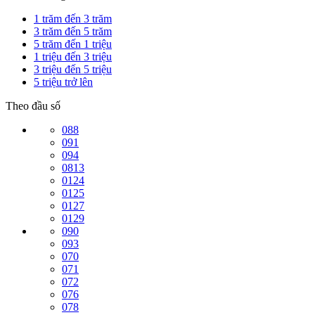
1 trăm đến 3 trăm
3 trăm đến 5 trăm
5 trăm đến 1 triệu
1 triệu đến 3 triệu
3 triệu đến 5 triệu
5 triệu trở lên
Theo đầu số
088
091
094
0813
0124
0125
0127
0129
090
093
070
071
072
076
078