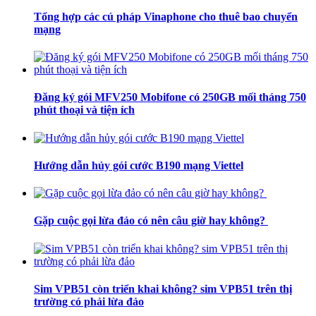
Tổng hợp các cú pháp Vinaphone cho thuê bao chuyển
mạng
Đăng ký gói MFV250 Mobifone có 250GB mối tháng 750
phút thoại và tiện ích
Hướng dẫn hủy gói cước B190 mạng Viettel
Gặp cuộc gọi lừa đảo có nên câu giờ hay không?
Sim VPB51 còn triển khai không? sim VPB51 trên thị
trường có phải lừa đảo