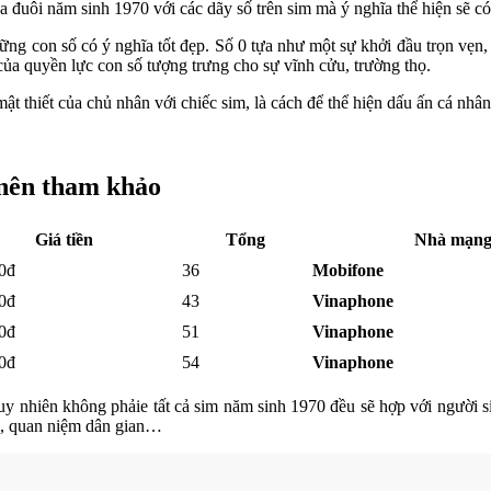
a đuôi năm sinh 1970 với các dãy số trên sim mà ý nghĩa thể hiện sẽ c
ững con số có ý nghĩa tốt đẹp. Số 0 tựa như một sự khởi đầu trọn vẹn,
 của quyền lực con số tượng trưng cho sự vĩnh cửu, trường thọ.
t thiết của chủ nhân với chiếc sim, là cách để thể hiện dấu ấn cá nhâ
 nên tham khảo
Giá tiền
Tổng
Nhà mạn
0đ
36
Mobifone
0đ
43
Vinaphone
0đ
51
Vinaphone
0đ
54
Vinaphone
uy nhiên không phảie tất cả sim năm sinh 1970 đều sẽ hợp với người s
h, quan niệm dân gian…