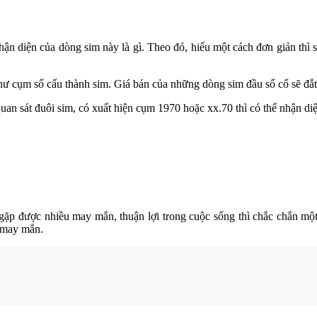
hận diện của dòng sim này là gì. Theo đó, hiểu một cách đơn giản thì 
hư cụm số cấu thành sim. Giá bán của những dòng sim đầu số cổ sẽ đắt
an sát đuôi sim, có xuất hiện cụm 1970 hoặc xx.70 thì có thể nhận di
p được nhiều may mắn, thuận lợi trong cuộc sống thì chắc chắn một 
 may mắn.