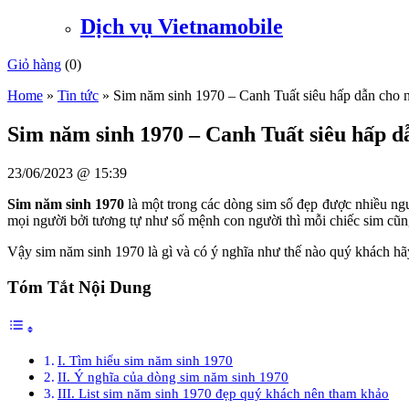
Dịch vụ Vietnamobile
Giỏ hàng
(
0
)
Home
»
Tin tức
»
Sim năm sinh 1970 – Canh Tuất siêu hấp dẫn cho 
Sim năm sinh 1970 – Canh Tuất siêu hấp d
23/06/2023 @ 15:39
Sim năm sinh 1970
là một trong các dòng sim số đẹp được nhiều ngư
mọi người bởi tương tự như số mệnh con người thì mỗi chiếc sim cũn
Vậy sim năm sinh 1970 là gì và có ý nghĩa như thế nào quý khách hãy 
Tóm Tắt Nội Dung
I. Tìm hiểu sim năm sinh 1970
II. Ý nghĩa của dòng sim năm sinh 1970
III. List sim năm sinh 1970 đẹp quý khách nên tham khảo