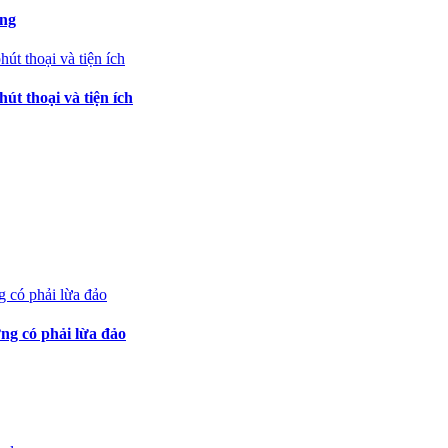
ạng
t thoại và tiện ích
ng có phải lừa đảo