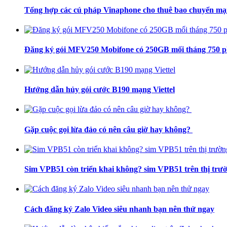
Tổng hợp các cú pháp Vinaphone cho thuê bao chuyển m
Đăng ký gói MFV250 Mobifone có 250GB mối tháng 750 phú
Hướng dẫn hủy gói cước B190 mạng Viettel
Gặp cuộc gọi lừa đảo có nên câu giờ hay không?
Sim VPB51 còn triển khai không? sim VPB51 trên thị trườ
Cách đăng ký Zalo Video siêu nhanh bạn nên thử ngay