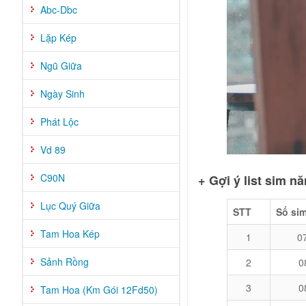
Abc-Dbc
Lặp Kép
Ngũ Giữa
Ngày Sinh
Phát Lộc
Vd 89
C90N
+ Gợi ý list sim 
Lục Quý Giữa
STT
Số si
Tam Hoa Kép
1
0
Sảnh Rồng
2
0
3
0
Tam Hoa (Km Gói 12Fd50)