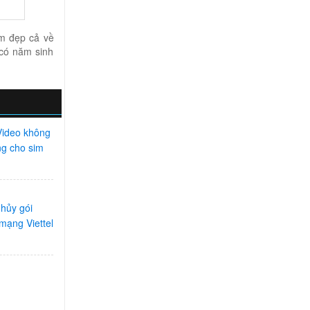
im đẹp cả về
 có năm sinh
ideo không
ng cho sim
hủy gói
mạng Viettel