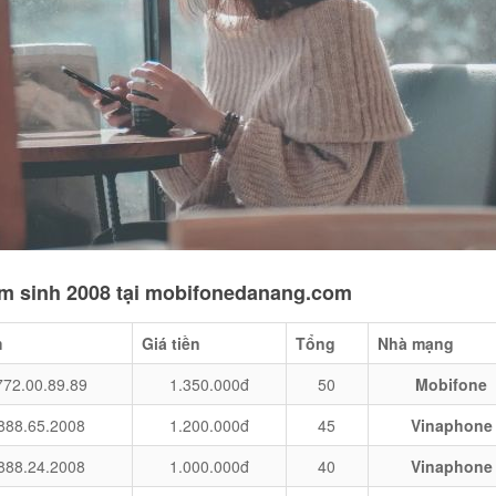
năm sinh 2008 tại mobifonedanang.com
m
Giá tiền
Tổng
Nhà mạng
772.00.89.89
1.350.000đ
50
Mobifone
888.65.2008
1.200.000đ
45
Vinaphone
888.24.2008
1.000.000đ
40
Vinaphone