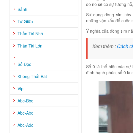
đó nó sẽ có sự tương hỗ,
Sảnh
Sử dụng dòng sim này 
những vận xấu để cuộc s
Tứ Giữa
Ý nghĩa của dòng sim nă
Thần Tài Nhỏ
Thần Tài Lớn
Xem thêm :
Cách ch
Số Độc
Số 0 là thể hiện của sự 
đình hạnh phúc, số 0 là 
Không Thất Bát
Vip
Abc-Bbc
Abc-Abd
Abc-Adc