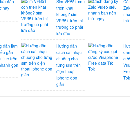
 lừa đảo
Sim VPB51 còn
Các
ờ hay
triển khai
Zal
không? sim
nha
VPB51 trên thị
thử
trường có phải
lừa đảo
g dẫn làm
Hướng dẫn
Hư
iếu gắn
cách cài nhạc
đăn
nline trên
chuông cho
cư
nhanh gọn
từng sim trên
Vin
điện thoại
Fre
Iphone đơn
To
giản