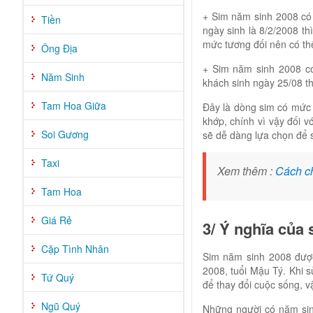
+ Sim năm sinh 2008 có
Tiền
ngày sinh là 8/2/2008 t
mức tương đối nên có th
Ông Địa
+ Sim năm sinh 2008 có
Năm Sinh
khách sinh ngày 25/08 th
Tam Hoa Giữa
Đây là dòng sim có mức g
khớp, chính vì vậy đối 
Soi Gương
sẽ dễ dàng lựa chọn để
Taxi
Xem thêm :
Cách c
Tam Hoa
Giá Rẻ
3/ Ý nghĩa của
Cặp Tình Nhân
Sim năm sinh 2008 được
2008, tuổi Mậu Tý. Khi
Tứ Quý
để thay đổi cuộc sống, 
Ngũ Quý
Những người có năm si