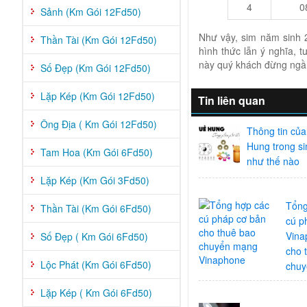
4
0
Sảnh (Km Gói 12Fd50)
Như vậy, sim năm sinh 2
Thần Tài (Km Gói 12Fd50)
hình thức lẫn ý nghĩa,
này quý khách đừng ngầ
Số Đẹp (Km Gói 12Fd50)
Lặp Kép (Km Gói 12Fd50)
Tin liên quan
Ông Địa ( Km Gói 12Fd50)
Thông tin của
Hung trong s
Tam Hoa (Km Gói 6Fd50)
như thế nào
Lặp Kép (Km Gói 3Fd50)
Tổng
Thần Tài (Km Gói 6Fd50)
cú p
Vina
Số Đẹp ( Km Gói 6Fd50)
cho 
Lộc Phát (Km Gói 6Fd50)
chu
Lặp Kép ( Km Gói 6Fd50)