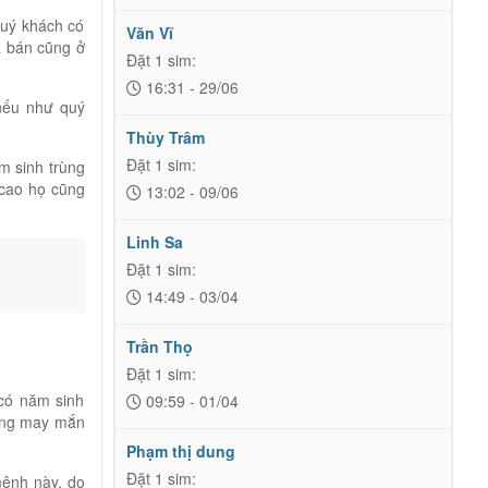
quý khách có
Văn Vĩ
á bán cũng ở
Đặt 1 sim:
16:31 - 29/06
nếu như quý
Thùy Trâm
Đặt 1 sim:
m sinh trùng
 cao họ cũng
13:02 - 09/06
Linh Sa
Đặt 1 sim:
14:49 - 03/04
Trần Thọ
Đặt 1 sim:
 có năm sinh
09:59 - 01/04
hững may mắn
Phạm thị dung
Đặt 1 sim:
ệnh này, do