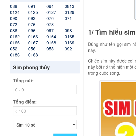
088
091
094
0813
0124
0125
0127
0129
090
093
070
071
072
076
078
1/ Tìm hiểu si
086
096
097
098
0162
0163
0164
0165
0166
0167
0168
0169
Đúng như tên gọi sim n
052
056
058
092
này.
0186
0188
Chiếc sim này được coi 
Sim phong thủy
này bởi nó thể hiện một 
trong cuộc sống.
Tổng nút:
Tổng điểm: