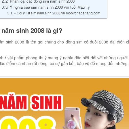
2/ Phân loại các dòng sim năm sinh 2008
3/ Ý nghĩa của sim năm sinh 2008 với tuổi Mậu Tý
+ Gợi ý list sim năm sinh 2008 tại mobifonedanang.com
m năm sinh 2008 là gì?
ăm sinh 2008 là tên gọi chung cho dòng sim có đuôi 2008 đại diện 
như vật phẩm phong thuỷ mang ý nghĩa đặc biệt đối với những người
đặc điểm cá nhân rất riêng, có sự gắn kết, bảo vệ để mang đến những đ