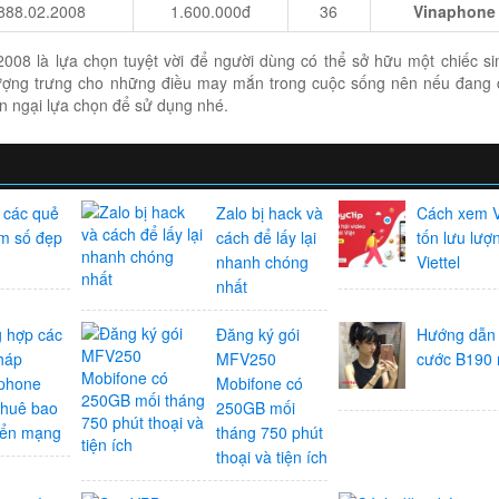
888.02.2008
1.600.000đ
36
Vinaphone
008 là lựa chọn tuyệt vời để người dùng có thể sở hữu một chiếc s
 tượng trưng cho những điều may mắn trong cuộc sống nên nếu đang
n ngại lựa chọn để sử dụng nhé.
 các quẻ
Zalo bị hack và
Cách xem V
im số đẹp
cách để lấy lại
tốn lưu lượ
nhanh chóng
Viettel
nhất
 hợp các
Đăng ký gói
Hướng dẫn 
háp
MFV250
cước B190 
phone
Mobifone có
thuê bao
250GB mối
yển mạng
tháng 750 phút
thoại và tiện ích