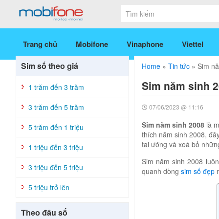
Trang chủ
Mobifone
Vinaphone
Viettel
Sim số theo giá
Home
»
Tin tức
»
Sim nă
Sim năm sinh 2
1 trăm đến 3 trăm
3 trăm đến 5 trăm
07/06/2023 @ 11:16
Sim năm sinh 2008
là m
5 trăm đến 1 triệu
thích năm sinh 2008, đâ
tai ướng và xoá bỏ nhữn
1 triệu đến 3 triệu
Sim năm sinh 2008 luôn 
3 triệu đến 5 triệu
quanh dòng
sim số đẹp
n
5 triệu trở lên
Theo đầu số