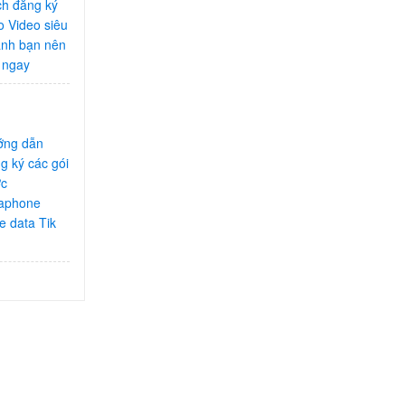
h đăng ký
o Video siêu
nh bạn nên
 ngay
ớng dẫn
g ký các gói
ớc
aphone
e data Tik
k