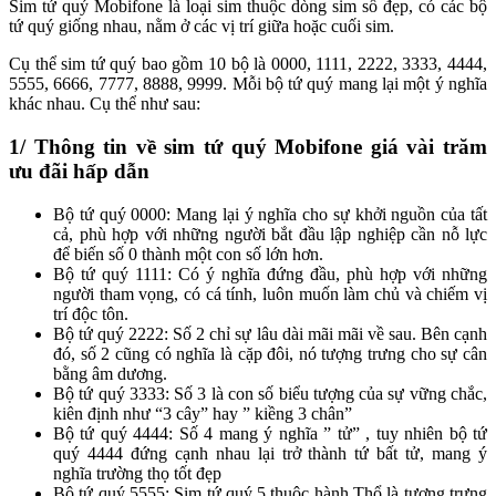
Sim tứ quý Mobifone là loại sim thuộc dòng sim số đẹp, có các bộ
tứ quý giống nhau, nằm ở các vị trí giữa hoặc cuối sim.
Cụ thể sim tứ quý bao gồm 10 bộ là 0000, 1111, 2222, 3333, 4444,
5555, 6666, 7777, 8888, 9999. Mỗi bộ tứ quý mang lại một ý nghĩa
khác nhau. Cụ thể như sau:
1/ Thông tin về sim tứ quý Mobifone giá vài trăm
ưu đãi hấp dẫn
Bộ tứ quý 0000: Mang lại ý nghĩa cho sự khởi nguồn của tất
cả, phù hợp với những người bắt đầu lập nghiệp cần nỗ lực
để biến số 0 thành một con số lớn hơn.
Bộ tứ quý 1111: Có ý nghĩa đứng đầu, phù hợp với những
người tham vọng, có cá tính, luôn muốn làm chủ và chiếm vị
trí độc tôn.
Bộ tứ quý 2222: Số 2 chỉ sự lâu dài mãi mãi về sau. Bên cạnh
đó, số 2 cũng có nghĩa là cặp đôi, nó tượng trưng cho sự cân
bằng âm dương.
Bộ tứ quý 3333: Số 3 là con số biểu tượng của sự vững chắc,
kiên định như “3 cây” hay ” kiềng 3 chân”
Bộ tứ quý 4444: Số 4 mang ý nghĩa ” tử” , tuy nhiên bộ tứ
quý 4444 đứng cạnh nhau lại trở thành tứ bất tử, mang ý
nghĩa trường thọ tốt đẹp
Bộ tứ quý 5555: Sim tứ quý 5 thuộc hành Thổ là tượng trưng