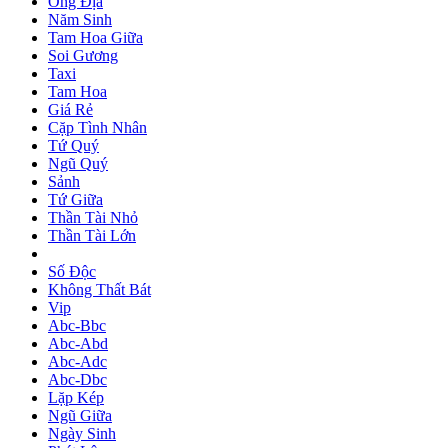
Ông Địa
Năm Sinh
Tam Hoa Giữa
Soi Gương
Taxi
Tam Hoa
Giá Rẻ
Cặp Tình Nhân
Tứ Quý
Ngũ Quý
Sảnh
Tứ Giữa
Thần Tài Nhỏ
Thần Tài Lớn
Số Độc
Không Thất Bát
Vip
Abc-Bbc
Abc-Abd
Abc-Adc
Abc-Dbc
Lặp Kép
Ngũ Giữa
Ngày Sinh