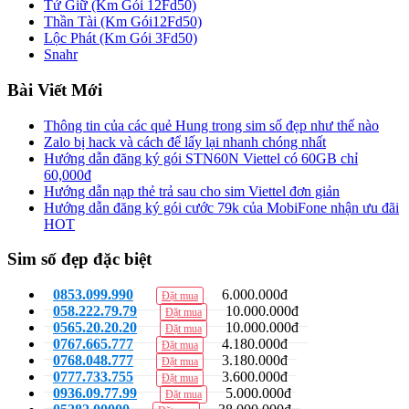
Tứ Giữ (Km Gói 12Fd50)
Thần Tài (Km Gói12Fd50)
Lộc Phát (Km Gói 3Fd50)
Snahr
Bài Viết Mới
Thông tin của các quẻ Hung trong sim số đẹp như thế nào
Zalo bị hack và cách để lấy lại nhanh chóng nhất
Hướng dẫn đăng ký gói STN60N Viettel có 60GB chỉ
60,000đ
Hướng dẫn nạp thẻ trả sau cho sim Viettel đơn giản
Hướng dẫn đăng ký gói cước 79k của MobiFone nhận ưu đãi
HOT
Sim số đẹp đặc biệt
0853.099.990
6.000.000đ
Đặt mua
058.222.79.79
10.000.000đ
Đặt mua
0565.20.20.20
10.000.000đ
Đặt mua
0767.665.777
4.180.000đ
Đặt mua
0768.048.777
3.180.000đ
Đặt mua
0777.733.755
3.600.000đ
Đặt mua
0936.09.77.99
5.000.000đ
Đặt mua