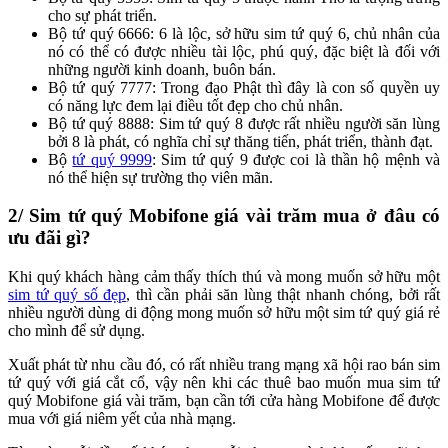
cho sự phát triển.
Bộ tứ quý 6666: 6 là lộc, sở hữu sim tứ quý 6, chủ nhân của
nó có thể có được nhiều tài lộc, phú quý, đặc biệt là đối với
những người kinh doanh, buôn bán.
Bộ tứ quý 7777: Trong đạo Phật thì đây là con số quyền uy
có năng lực đem lại điều tốt đẹp cho chủ nhân.
Bộ tứ quý 8888: Sim tứ quý 8 được rất nhiều người săn lùng
bởi 8 là phát, có nghĩa chỉ sự thăng tiến, phát triển, thành đạt.
Bộ
tứ quý 9999
: Sim tứ quý 9 được coi là thần hộ mệnh và
nó thể hiện sự trường thọ viên mãn.
2/ Sim tứ quý Mobifone giá vài trăm mua ở đâu có
ưu đãi gì?
Khi quý khách hàng cảm thấy thích thú và mong muốn sở hữu một
sim tứ quý số đẹp
, thì cần phải săn lùng thật nhanh chóng, bởi rất
nhiều người dùng di động mong muốn sở hữu một sim tứ quý giá rẻ
cho mình để sử dụng.
Xuất phát từ nhu cầu đó, có rất nhiều trang mạng xã hội rao bán sim
tứ quý với giá cắt cổ, vậy nên khi các thuê bao muốn mua sim tứ
quý Mobifone giá vài trăm, bạn cần tới cửa hàng Mobifone để được
mua với giá niêm yết của nhà mạng.