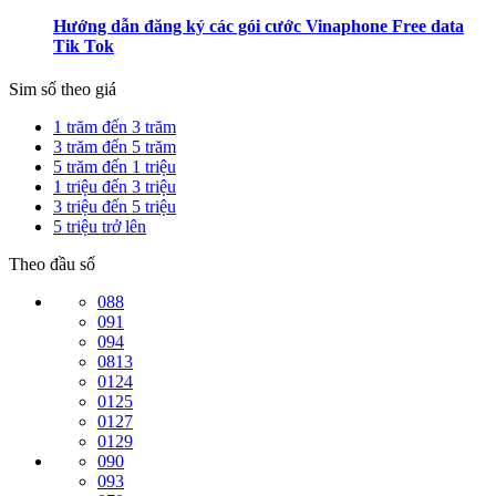
Hướng dẫn đăng ký các gói cước Vinaphone Free data
Tik Tok
Sim số theo giá
1 trăm đến 3 trăm
3 trăm đến 5 trăm
5 trăm đến 1 triệu
1 triệu đến 3 triệu
3 triệu đến 5 triệu
5 triệu trở lên
Theo đầu số
088
091
094
0813
0124
0125
0127
0129
090
093