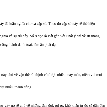
ày để luận nghĩa cho cả cặp số. Theo đó cặp số này sẽ thể hiện
ghĩa về sự đủ đầy. Số 8 đọc là Bát gần với Phát ý chỉ về sự thăng
công thành danh toại, làm ăn phát đạt.
này chủ về vận thế rất thịnh có được nhiều may mắn, niềm vui mọi
đạt nhiều thành công.
ư vậy nó sẽ chủ về những đen đủi, rủi ro, khó khăn từ đó sẽ dận đến