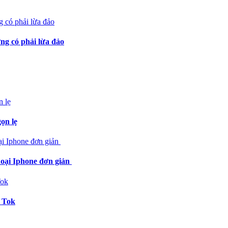
ng có phải lừa đảo
ọn lẹ
hoại Iphone đơn giản
k Tok