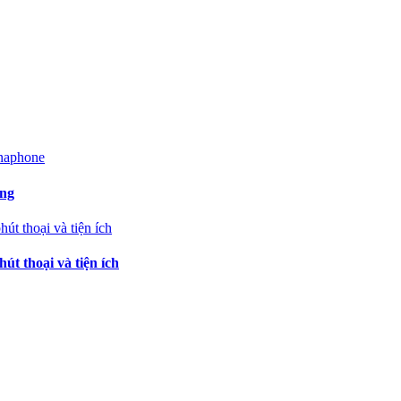
ạng
t thoại và tiện ích