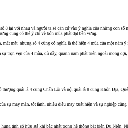
số 8 lại với nhau và người ta sẽ căn cứ vào ý nghĩa của những con số n
hưng cũng có thể ý chỉ về bốn mùa phát đạt bền vững.
, mất mát, nhưng số 4 cũng có nghĩa là thể hiện 4 mùa của một nắm ý n
à sự trọn vẹn của 4 mùa, đủ đầy, quanh năm phát triển ngoài mong đợi, 
 thượng quái là 4 cung Chấn Lôi và nội quái là 8 cung Khôn Địa, Quẻ 
ủa sự may mắn, tốt lành, nhiều điều may xuất hiện và sự nghiệp cũng 
hung tinh sở hữu stá khí bậc nhất trong hệ thống bát biến Du Niên. Nh