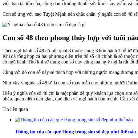
việc hao tài tốn của, công danh không thịnh, sức khỏe suy giảm và cu
Con số ứng với sao Tuyệt Mệnh nên chắc chắn ý nghĩa con số 48 sẽ kh
Con số 48 theo phong thủy hợp với tuổi nà
Theo ngũ hành số 48 có nội quái 8 thuộc cung Khôn hành Thổ từ đó 
Khi đã tổng hợp cả hai phương diện trên thì số 48 chính là số thu
có ngũ hành Thổ khi sử dụng con số này cũng ma ng ý nghĩa rất tốt đ
Cùng với đó con số này sẽ thích hợp với những người mang dương mạ
Như vậy ý nghĩa số 48 sẽ là con số may mắn cho những người Dươ
Hiểu ý nghĩa của số 48 chỉ là một phần để quý khách lựa chọn sim 
pháp, quan niệm dân gian, quẻ dịch và ngũ hành bản mệnh. Cần xét đ
Tin liên quan
Thông tin của các quẻ Hung trong sim số đẹp như thế nào