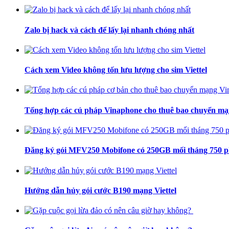
Zalo bị hack và cách để lấy lại nhanh chóng nhất
Cách xem Video không tốn lưu lượng cho sim Viettel
Tổng hợp các cú pháp Vinaphone cho thuê bao chuyển m
Đăng ký gói MFV250 Mobifone có 250GB mối tháng 750 phú
Hướng dẫn hủy gói cước B190 mạng Viettel