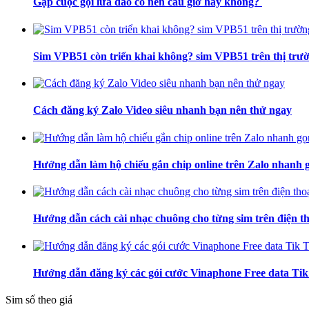
Gặp cuộc gọi lừa đảo có nên câu giờ hay không?
Sim VPB51 còn triển khai không? sim VPB51 trên thị trườ
Cách đăng ký Zalo Video siêu nhanh bạn nên thử ngay
Hướng dẫn làm hộ chiếu gắn chip online trên Zalo nhanh g
Hướng dẫn cách cài nhạc chuông cho từng sim trên điện t
Hướng dẫn đăng ký các gói cước Vinaphone Free data Ti
Sim số theo giá