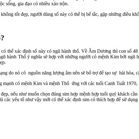
ộc sống, gia đạo có nhiều xáo trộn.
ông tốt đẹp, người dùng số này có thể bị bế tắc, gặp những điều khôn
o?
có thể xác định số này có ngũ hành thổ. Về Âm Dương thì con số 48 
ộc ngũ hành Thổ ý nghĩa sẽ hợp với những người có mệnh Kim bởi ngũ 
ẹp.
ng do nó có nguồn năng lượng âm nên sẽ bổ trợ để tạo sự hài hòa, c
ng mạnh có mệnh Kim và mệnh Thổ ứng với các tuổi Canh Tuất 1970,
số đẹp, nếu như muốn chọn đúng sim hợp mệnh hợp tuổi quý khách cần l
ủ các yếu tố như vậy mới có thể xác định sim có thích hợp để sử dụng