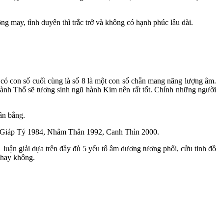
g may, tình duyên thì trắc trở và không có hạnh phúc lâu dài.
có con số cuối cùng là số 8 là một con số chẵn mang năng lượng âm.
hành Thổ sẽ tương sinh ngũ hành Kim nên rất tốt. Chính những người
ân bằng.
 Giáp Tý 1984, Nhâm Thân 1992, Canh Thìn 2000.
uận giải dựa trên đầy đủ 5 yếu tố âm dương tương phối, cửu tinh đồ
 hay không.