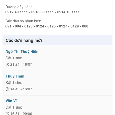
Đường dây nóng:
0912 48 1111 - 0918 68 1111 - 0914 18 1111
Các đầu số nhận biết:
091 - 094 - 0123 - 0124 - 0125 - 0127 - 0129 - 088
Các đơn hàng mới
Ngô Thị Thuý Hiền
Đặt 1 sim:
21:24 - 16/07
Thùy Trâm
Đặt 1 sim:
14:49 - 16/07
Văn Vĩ
Đặt 1 sim:
16:31 - 29/06