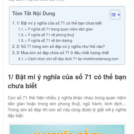
Tóm Tắt Nội Dung
1/ Bật mí ý nghĩa của số 71 có thể bạn chưa biết
+ Ý nghĩa số 71 trong quan niệm dân gian
+ Ý nghĩa số 71 về phong thuỷ
+ Ý nghĩa số 71 về âm dương
2/ Số 71 trong sim số đẹp có ý nghĩa như thế nào?
3/ Mua sim số đẹp chứa số 71 ở đâu chất lượng nhất
+ Cách chọn sim số đẹp đuôi 71 tại mobifonedanang.com
1/ Bật mí ý nghĩa của số 71 có thể bạn
chưa biết
Con số 71 thê hiện nhiều ý nghĩa khác nhau trong quan niệm
dân gian hoặc trong sim phong thuỷ, ngũ hành, kinh dịch…
Trong sim số đẹp thì con số này cũng được lý giải với ý nghĩa
đặc biệt.