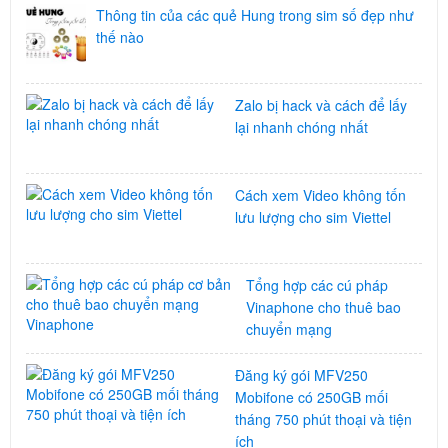
Thông tin của các quẻ Hung trong sim số đẹp như
thế nào
Zalo bị hack và cách để lấy
lại nhanh chóng nhất
Cách xem Video không tốn
lưu lượng cho sim Viettel
Tổng hợp các cú pháp
Vinaphone cho thuê bao
chuyển mạng
Đăng ký gói MFV250
Mobifone có 250GB mối
tháng 750 phút thoại và tiện
ích