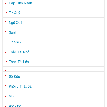
Cặp Tình Nhân
Tứ Quý
Ngũ Quý
Sảnh
Tứ Giữa
Thần Tài Nhỏ
Thần Tài Lớn
Số Độc
Không Thất Bát
Vip
Abc-Bbc