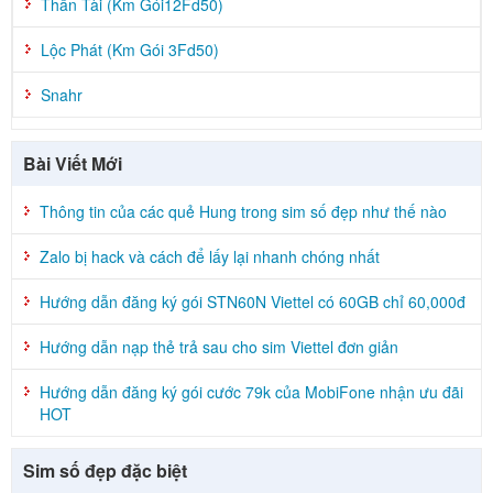
Thần Tài (Km Gói12Fd50)
Lộc Phát (Km Gói 3Fd50)
Snahr
Bài Viết Mới
Thông tin của các quẻ Hung trong sim số đẹp như thế nào
Zalo bị hack và cách để lấy lại nhanh chóng nhất
Hướng dẫn đăng ký gói STN60N Viettel có 60GB chỉ 60,000đ
Hướng dẫn nạp thẻ trả sau cho sim Viettel đơn giản
Hướng dẫn đăng ký gói cước 79k của MobiFone nhận ưu đãi
HOT
Sim số đẹp đặc biệt