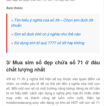
Xem thêm:
+
Tìm hiểu ý nghĩa của số 39 – Chọn sim đuôi 39
chuẩn
+
Sim số đuôi 000 có ý nghĩa như thế nào
+
Sử dụng sim tứ quý 7777 có tốt hay không
3/ Mua sim số đẹp chứa số 71 ở đâu
chất lượng nhất
Với số 71 thì ý nghĩa thể hiện sẽ tùy thuộc vào quan điểm cá
nhân, có nhiều yếu tố để có thể xét đến ý nghĩa của một con
số. Mỗi một con số có một trường năng lượng riêng và chỉ cần
ta có hiểu biết, cách vận dụng ý nghĩa phù hợp thì chắc chắn
may mắn và thành công sẽ luôn mỉm cười. Hiện tại
mobifonedanang.com vẫn đang có kho số HOT với con số 71