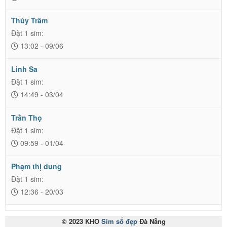
Thùy Trâm
Đặt 1 sim:
13:02 - 09/06
Linh Sa
Đặt 1 sim:
14:49 - 03/04
Trần Thọ
Đặt 1 sim:
09:59 - 01/04
Phạm thị dung
Đặt 1 sim:
12:36 - 20/03
© 2023 KHO
Sim số đẹp
Đà Nẵng