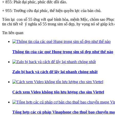
+ 855: Phát đại phúc, phúc đức dồi dào.
+ 955: Trường cửu đại phúc, thể hiện quyền lực của bản chủ.
Tóm lại con số 55 ứng với quẻ bình hòa, mệnh Mộc, chòm sao Phục Vị,
tin chi tiết về ý nghĩa số 55 trong sim số đẹp, hy vọng nó sẽ giúp íc
Tin liên quan
Thông tin của các quẻ Hung trong sim số đẹp như thế nào
Zalo bị hack và cách để lấy lại nhanh chóng nhất
Cách xem Video không tốn lưu lượng cho sim Viettel
Tổng hợp các cú pháp Vinaphone cho thuê bao chuyển m