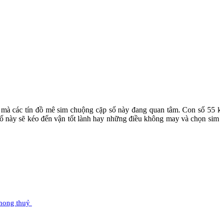
iều mà các tín đồ mê sim chuộng cặp số này đang quan tâm. Con số 55
n số này sẽ kéo đến vận tốt lành hay những điều không may và chọn si
phong thuỷ