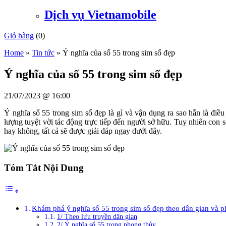
Dịch vụ Vietnamobile
Giỏ hàng
(
0
)
Home
»
Tin tức
»
Ý nghĩa của số 55 trong sim số đẹp
Ý nghĩa của số 55 trong sim số đẹp
21/07/2023 @ 16:00
Ý nghĩa số 55 trong sim số đẹp là gì và vận dụng ra sao hẳn là đ
lượng tuyệt vời tác động trực tiếp đến người sở hữu. Tuy nhiên co
hay không, tất cả sẽ được giải đáp ngay dưới đây.
Tóm Tắt Nội Dung
Khám phá ý nghĩa số 55 trong sim số đẹp theo dân gian và 
1/ Theo lưu truyền dân gian
2/ Ý nghĩa số 55 trong phong thủy