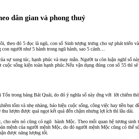
theo dân gian và phong thuỷ
ôi, theo đó 5 đọc là ngũ, con số Sinh tượng trưng cho sự phát triển và
ống con người như 5 hành trong ngũ hành, sao 5 cánh…
ủa sự sung túc, hạnh phúc và may mắn. Người ta còn luận nghĩ số này l
t cuộc sống kiện toàn hạnh phúc.Nếu vận dụng đúng con số 55 thì 
ới Tốn trong bảng Bát Quái, do đó ý nghĩa số này ứng với lời chiêm th
khiêm tốm và nhẹ nhàng, báo hiệu cuộc sống, công việc hay tiền bạc đ
thu lượm được quả ngọt kết quả đến chậm nhưng lợi ích thì lâu dài.
c, cho nên nó cũng có ngũ hành Mộc. Theo mối quan hệ tương sinh 
số bản mệnh của người mệnh Mộc, do đó người mệnh Mộc cũng có thể sử
ận được năng lượng tốt.