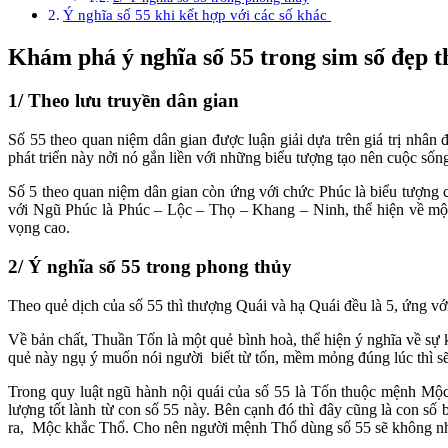
Ý nghĩa số 55 khi kết hợp với các số khác
Khám phá ý nghĩa số 55 trong sim số đẹp 
1/ Theo lưu truyền dân gian
Số 55 theo quan niệm dân gian được luận giải dựa trên giá trị nhân đ
phát triển này nởi nó gắn liền với những biểu tượng tạo nên cuộc s
Số 5 theo quan niệm dân gian còn ứng với chức Phúc là biểu tượng c
với Ngũ Phúc là Phúc – Lộc – Thọ – Khang – Ninh, thể hiện về mộ
vọng cao.
2/ Ý nghĩa số 55 trong phong thủy
Theo quẻ dịch của số 55 thì thượng Quái và hạ Quái đều là 5, ứng v
Về bản chất, Thuần Tốn là một quẻ bình hoà, thể hiện ý nghĩa về sự 
quẻ này ngụ ý muốn nói người biết từ tốn, mềm mỏng đúng lúc thì sẽ 
Trong quy luật ngũ hành nội quái của số 55 là Tốn thuộc mệnh Mộ
lượng tốt lành từ con số 55 này. Bên cạnh đó thì đây cũng là con 
ra, Mộc khắc Thổ. Cho nên người mệnh Thổ dùng số 55 sẽ không nh