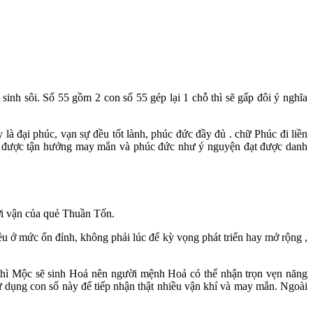
 sinh sôi. Số 55 gồm 2 con số 55 gép lại 1 chỗ thì sẽ gấp đôi ý nghĩa
à đại phúc, vạn sự đều tốt lành, phúc đức đầy đủ . chữ Phúc đi liền
sẽ được tận hưởng may mắn và phúc đức như ý nguyện đạt được danh
ời vận của quẻ Thuần Tốn.
ều ở mức ổn đỉnh, không phải lúc để kỳ vọng phát triển hay mở rộng ,
thì Mộc sẽ sinh Hoả nên người mệnh Hoả có thể nhận trọn vẹn năng
 dụng con số này để tiếp nhận thật nhiều vận khí và may mắn. Ngoài