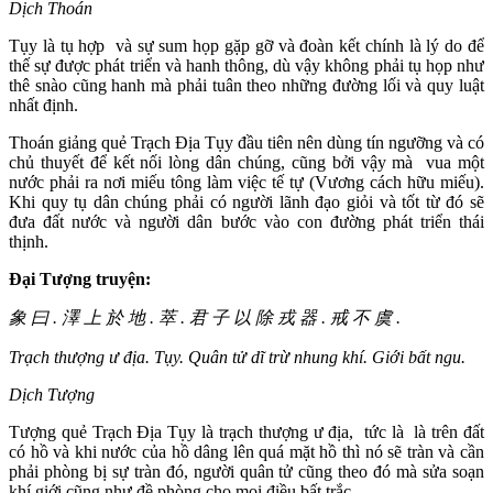
Dịch Thoán
Tụy là tụ hợp và sự sum họp gặp gỡ và đoàn kết chính là lý do để
thế sự được phát triển và hanh thông, dù vậy không phải tụ họp như
thê snào cũng hanh mà phải tuân theo những đường lối và quy luật
nhất định.
Thoán giảng quẻ Trạch Địa Tụy đầu tiên nên dùng tín ngưỡng và có
chủ thuyết để kết nối lòng dân chúng, cũng bởi vậy mà vua một
nước phải ra nơi miếu tông làm việc tế tự (Vương cách hữu miếu).
Khi quy tụ dân chúng phải có người lãnh đạo giỏi và tốt từ đó sẽ
đưa đất nước và người dân bước vào con đường phát triển thái
thịnh.
Đại Tượng truyện:
象 曰 . 澤 上 於 地 . 萃 . 君 子 以 除 戎 器 . 戒 不 虞 .
Trạch thượng ư địa. Tụy. Quân tử dĩ trừ nhung khí. Giới bất ngu.
Dịch Tượng
Tượng quẻ Trạch Địa Tụy là trạch thượng ư địa, tức là là trên đất
có hồ và khi nước của hồ dâng lên quá mặt hồ thì nó sẽ tràn và cần
phải phòng bị sự tràn đó, người quân tử cũng theo đó mà sửa soạn
khí giới cũng như đề phòng cho mọi điều bất trắc