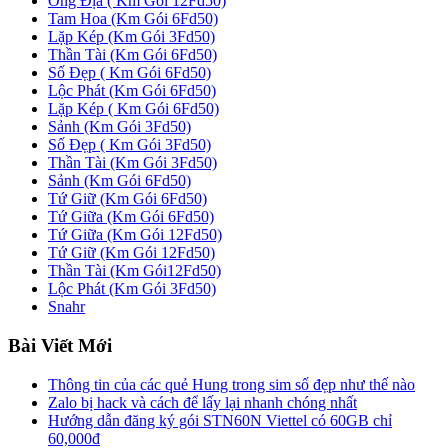
Ông Địa ( Km Gói 12Fd50)
Tam Hoa (Km Gói 6Fd50)
Lặp Kép (Km Gói 3Fd50)
Thần Tài (Km Gói 6Fd50)
Số Đẹp ( Km Gói 6Fd50)
Lộc Phát (Km Gói 6Fd50)
Lặp Kép ( Km Gói 6Fd50)
Sảnh (Km Gói 3Fd50)
Số Đẹp ( Km Gói 3Fd50)
Thần Tài (Km Gói 3Fd50)
Sảnh (Km Gói 6Fd50)
Tứ Giữ (Km Gói 6Fd50)
Tứ Giữa (Km Gói 6Fd50)
Tứ Giữa (Km Gói 12Fd50)
Tứ Giữ (Km Gói 12Fd50)
Thần Tài (Km Gói12Fd50)
Lộc Phát (Km Gói 3Fd50)
Snahr
Bài Viết Mới
Thông tin của các quẻ Hung trong sim số đẹp như thế nào
Zalo bị hack và cách để lấy lại nhanh chóng nhất
Hướng dẫn đăng ký gói STN60N Viettel có 60GB chỉ
60,000đ