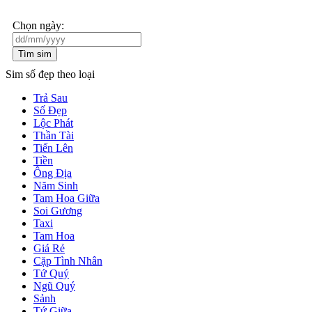
Chọn ngày:
Tìm sim
Sim số đẹp theo loại
Trả Sau
Số Đẹp
Lộc Phát
Thần Tài
Tiến Lên
Tiền
Ông Địa
Năm Sinh
Tam Hoa Giữa
Soi Gương
Taxi
Tam Hoa
Giá Rẻ
Cặp Tình Nhân
Tứ Quý
Ngũ Quý
Sảnh
Tứ Giữa