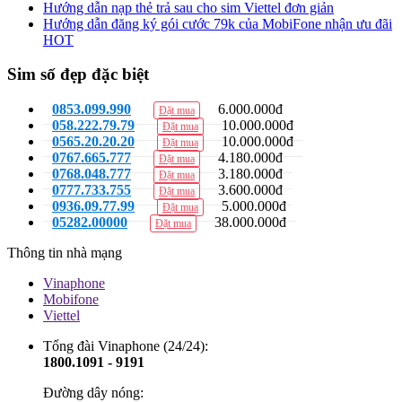
Hướng dẫn nạp thẻ trả sau cho sim Viettel đơn giản
Hướng dẫn đăng ký gói cước 79k của MobiFone nhận ưu đãi
HOT
Sim số đẹp đặc biệt
0853.099.990
6.000.000đ
Đặt mua
058.222.79.79
10.000.000đ
Đặt mua
0565.20.20.20
10.000.000đ
Đặt mua
0767.665.777
4.180.000đ
Đặt mua
0768.048.777
3.180.000đ
Đặt mua
0777.733.755
3.600.000đ
Đặt mua
0936.09.77.99
5.000.000đ
Đặt mua
05282.00000
38.000.000đ
Đặt mua
Thông tin nhà mạng
Vinaphone
Mobifone
Viettel
Tổng đài Vinaphone (24/24):
1800.1091 - 9191
Đường dây nóng: