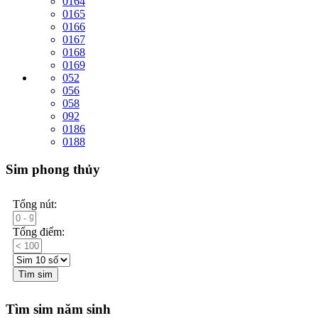
0164
0165
0166
0167
0168
0169
052
056
058
092
0186
0188
Sim phong thủy
Tổng nút:
Tổng điểm:
Tìm sim
Tìm sim năm sinh