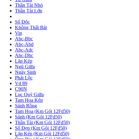
Thần Tài Nhỏ
Thần Tài Lớn
Số Độc
Không Thất Bát
Vip
Abc-Bbc
Abc-Abd
Abc-Adc
Abc-Dbc
Lặp Kép
Ngũ Giữa
Ngày Sinh
Phát Lộc
Vd 89
C90N
Lục Quý Giữa
Tam Hoa Kép
Sảnh Rồng
Tam Hoa (Km Gói 12Fd50)
Sảnh (Km Gói 12Fd50)
Thần Tài (Km Gói 12Fd50)
Số Đẹp (Km Gói 12Fd50)
Lặp Kép (Km Gói 12Fd50)