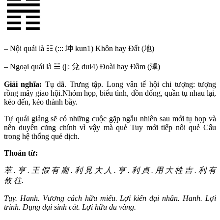
– Nội quái là ☷ (::: 坤 kun1) Khôn hay Đất (地)
– Ngoại quái là ☱ (||: 兌 dui4) Đoài hay Đầm (澤)
Giải nghĩa:
Tụ dã. Trưng tập. Long vân tế hội chi tượng: tượng
rồng mây giao hội.Nhóm họp, biểu tình, dồn đống, quần tụ nhau lại,
kéo đến, kéo thành bầy.
Tự quái giảng sẽ có những cuộc gặp ngẫu nhiên sau mới tụ họp và
nên duyên cũng chính vì vậy mà quẻ Tuy mới tiếp nối quẻ Cấu
trong hệ thống quẻ dịch.
Thoán từ:
萃 . 亨 . 王 假 有 廟 . 利 見 大 人 . 亨 . 利 貞 . 用 大 牲 吉 . 利 有
攸 往.
Tụy. Hanh. Vương cách hữu miếu. Lợi kiến đại nhân. Hanh. Lợi
trinh. Dụng đại sinh cát. Lợi hữu du vãng.