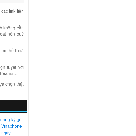
ác link liên
ch không cần
hoạt nên quý
 có thể thoả
ọn tuyệt vời
vetreams…
ựa chọn thật
đăng ký gói
 Vinaphone
 ngày