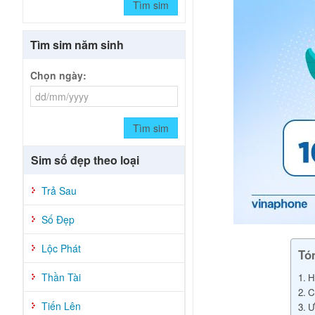
Tìm sim
Tìm sim năm sinh
Chọn ngày:
Tìm sim
Sim số đẹp theo loại
Trả Sau
Số Đẹp
Lộc Phát
Tó
Thần Tài
H
C
Tiến Lên
Ư