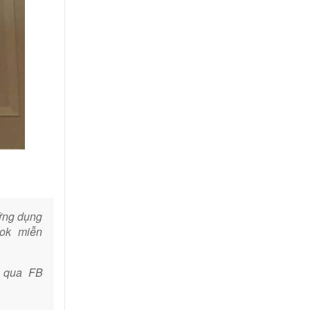
ứng dụng
ook miễn
p qua FB