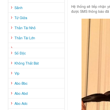
Hệ thống sẽ tiếp nhận 
Sảnh
được SMS thông báo đã đ
Tứ Giữa
Thần Tài Nhỏ
Thần Tài Lớn
Số Độc
Không Thất Bát
Vip
Abc-Bbc
Abc-Abd
Abc-Adc