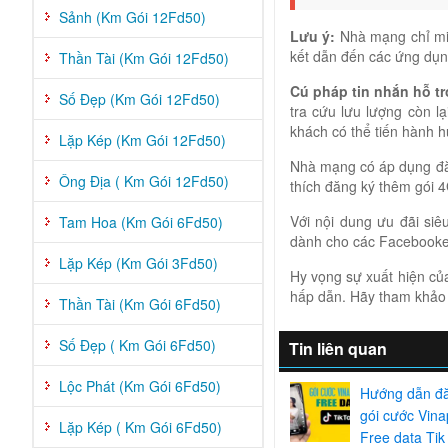
Sảnh (Km Gói 12Fd50)
Lưu ý:
Nhà mạng chỉ miễ
kết dẫn đến các ứng dụn
Thần Tài (Km Gói 12Fd50)
Cú pháp tin nhắn hỗ tr
Số Đẹp (Km Gói 12Fd50)
tra cứu lưu lượng còn l
khách có thể tiến hành h
Lặp Kép (Km Gói 12Fd50)
Nhà mạng có áp dụng đăn
Ông Địa ( Km Gói 12Fd50)
thích đăng ký thêm gói 
Với nội dung ưu đãi siê
Tam Hoa (Km Gói 6Fd50)
dành cho các Facebooker,
Lặp Kép (Km Gói 3Fd50)
Hy vọng sự xuất hiện c
hấp dẫn. Hãy tham khảo 
Thần Tài (Km Gói 6Fd50)
Số Đẹp ( Km Gói 6Fd50)
Tin liên quan
Lộc Phát (Km Gói 6Fd50)
Hướng dẫn đă
gói cước Vin
Lặp Kép ( Km Gói 6Fd50)
Free data Tik