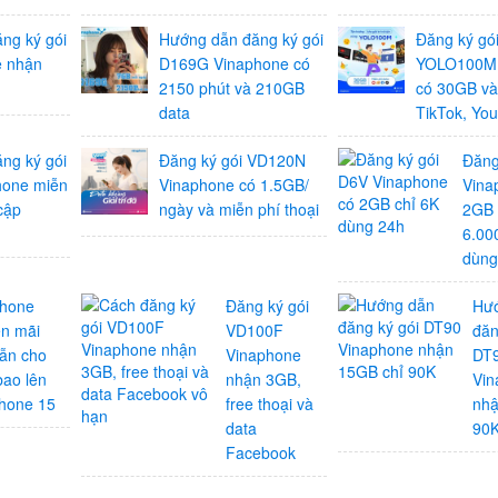
ng ký gói
Hướng dẫn đăng ký gói
Đăng ký gó
e nhận
D169G Vinaphone có
YOLO100M 
2150 phút và 210GB
có 30GB và
data
TikTok, Yo
ng ký gói
Đăng ký gói VD120N
Đăng
hone miễn
Vinaphone có 1.5GB/
Vina
cập
ngày và miễn phí thoại
2GB 
6.00
dùng
phone
Đăng ký gói
Hư
n mãi
VD100F
đăn
ẫn cho
Vinaphone
DT
bao lên
nhận 3GB,
Vin
Phone 15
free thoại và
nhậ
data
90
Facebook