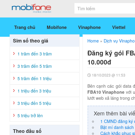
Trang chủ
Mobifone
Vinaphone
Viettel
Sim số theo giá
Home
»
Dịch vụ Vinaph
Đăng ký gói FB
1 trăm đến 3 trăm
10.000đ
3 trăm đến 5 trăm
18/10/2023 @ 11:53
5 trăm đến 1 triệu
Bên cạnh các gói data 
1 triệu đến 3 triệu
FBA10 Vinaphone
với ư
lướt web xả láng trong c
3 triệu đến 5 triệu
Xem thêm bài viế
5 triệu trở lên
1 CMND đăng ký 
Bật mí danh sách
Theo đầu số
Cách khắc phục s