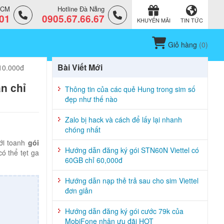
.HCM
Hotline Đà Nẵng
.01
0905.67.66.67
KHUYẾN MÃI
TIN TỨC
Giỏ hàng
(
0
)
Bài Viết Mới
 10.000đ
n chỉ
Thông tin của các quẻ Hung trong sim số
đẹp như thế nào
Zalo bị hack và cách để lấy lại nhanh
chóng nhất
mới toanh
gói
Hướng dẫn đăng ký gói STN60N Viettel có
ó thể tẹt ga
60GB chỉ 60,000đ
Hướng dẫn nạp thẻ trả sau cho sim Viettel
đơn giản
Hướng dẫn đăng ký gói cước 79k của
MobiFone nhận ưu đãi HOT