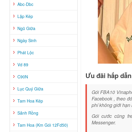
Abc-Dbc
Lặp Kép
Ngũ Giữa
Ngày Sinh
Phát Lộc
Vd 89
Ưu đãi hấp dẫ
C90N
Lục Quý Giữa
Gói FBA10 Vinapho
Facebook , theo đ
Tam Hoa Kép
phí không giới hạn 
Sảnh Rồng
Gói cước cũng fr
Messenger.
Tam Hoa (Km Gói 12Fd50)