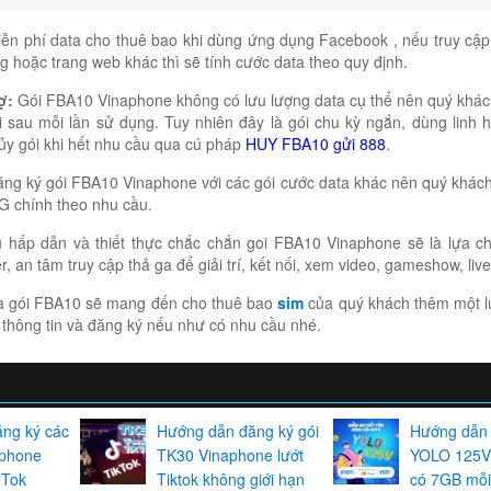
n phí data cho thuê bao khi dùng ứng dụng Facebook , nếu truy cập c
g hoặc trang web khác thì sẽ tính cước data theo quy định.
ợ:
Gói FBA10 Vinaphone không có lưu lượng data cụ thể nên quý khá
ại sau mỗi lần sử dụng. Tuy nhiên đây là gói chu kỳ ngắn, dùng linh 
ủy gói khi hết nhu cầu qua cú pháp
HUY FBA10 gửi 888
.
g ký gói FBA10 Vinaphone với các gói cước data khác nên quý khách
4G chính theo nhu cầu.
u hấp dẫn và thiết thực chắc chắn goi FBA10 Vinaphone sẽ là lựa ch
 an tâm truy cập thả ga để giải trí, kết nối, xem video, gameshow, li
ủa gói FBA10 sẽ mang đến cho thuê bao
sim
của quý khách thêm một l
thông tin và đăng ký nếu như có nhu cầu nhé.
ng ký các
Hướng dẫn đăng ký gói
Hướng dẫn 
aphone
TK30 Vinaphone lướt
YOLO 125V
 Tok
Tiktok không giới hạn
có 7GB mỗi