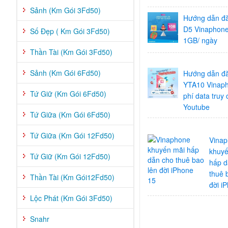
Sảnh (Km Gói 3Fd50)
Hướng dẫn đă
D5 Vinaphon
Số Đẹp ( Km Gói 3Fd50)
1GB/ ngày
Thần Tài (Km Gói 3Fd50)
Sảnh (Km Gói 6Fd50)
Hướng dẫn đă
YTA10 Vinap
Tứ Giữ (Km Gói 6Fd50)
phí data truy 
Youtube
Tứ Giữa (Km Gói 6Fd50)
Tứ Giữa (Km Gói 12Fd50)
Vina
khuyế
Tứ Giữ (Km Gói 12Fd50)
hấp d
thuê 
Thần Tài (Km Gói12Fd50)
đời i
Lộc Phát (Km Gói 3Fd50)
Snahr