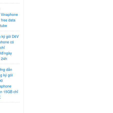
i
Vinaphone
 free data
utube
 ký gói D6V
phone có
chỉ
0đ/ngày
 24h
ớng dẫn
g ký gói
90
aphone
n 15GB chỉ
K