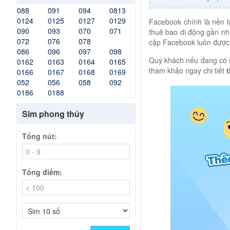
088
091
094
0813
0124
0125
0127
0129
Facebook chính là nền 
090
093
070
071
thuê bao di động gần như
072
076
078
cập Facebook luôn được 
086
096
097
098
Quý khách nếu đang có n
0162
0163
0164
0165
tham khảo ngay chi tiết
0166
0167
0168
0169
052
056
058
092
0186
0188
Sim phong thủy
Tổng nút:
Tổng điểm: