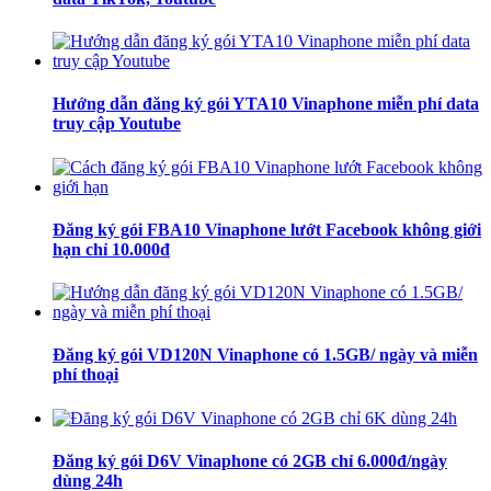
Hướng dẫn đăng ký gói YTA10 Vinaphone miễn phí data
truy cập Youtube
Đăng ký gói FBA10 Vinaphone lướt Facebook không giới
hạn chỉ 10.000đ
Đăng ký gói VD120N Vinaphone có 1.5GB/ ngày và miễn
phí thoại
Đăng ký gói D6V Vinaphone có 2GB chỉ 6.000đ/ngày
dùng 24h