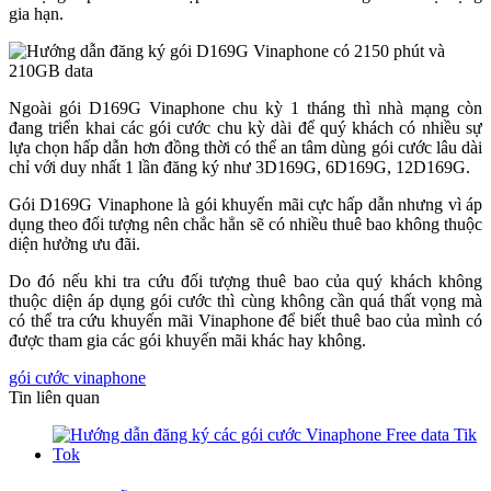
gia hạn.
Ngoài gói D169G Vinaphone chu kỳ 1 tháng thì nhà mạng còn
đang triển khai các gói cước chu kỳ dài để quý khách có nhiều sự
lựa chọn hấp dẫn hơn đồng thời có thể an tâm dùng gói cước lâu dài
chỉ với duy nhất 1 lần đăng ký như 3D169G, 6D169G, 12D169G.
Gói D169G Vinaphone là gói khuyến mãi cực hấp dẫn nhưng vì áp
dụng theo đối tượng nên chắc hẳn sẽ có nhiều thuê bao không thuộc
diện hưởng ưu đãi.
Do đó nếu khi tra cứu đối tượng thuê bao của quý khách không
thuộc diện áp dụng gói cước thì cùng không cần quá thất vọng mà
có thể tra cứu khuyến mãi Vinaphone để biết thuê bao của mình có
được tham gia các gói khuyến mãi khác hay không.
gói cước vinaphone
Tin liên quan