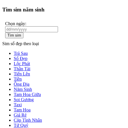
Tìm sim năm sinh
Chọn ngày:
Tìm sim
Sim số đẹp theo loại
Trả Sau
Số Đẹp
Lộc Phát
Thần Tài
Tiến Lên
Tiền
Ông Địa
Năm Sinh
Tam Hoa Giữa
Soi Gương
Taxi
Tam Hoa
Giá Rẻ
Cặp Tình Nhân
Tứ Quý