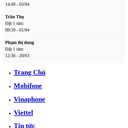
14:49 - 03/04
Trần Thọ
Đặt 1 sim:
09:59 - 01/04
Phạm thị dung
Đặt 1 sim:
12:36 - 20/03
Trang Chủ
Mobifone
Vinaphone
Viettel
Tin tức