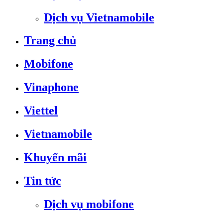
Dịch vụ Vietnamobile
Trang chủ
Mobifone
Vinaphone
Viettel
Vietnamobile
Khuyến mãi
Tin tức
Dịch vụ mobifone