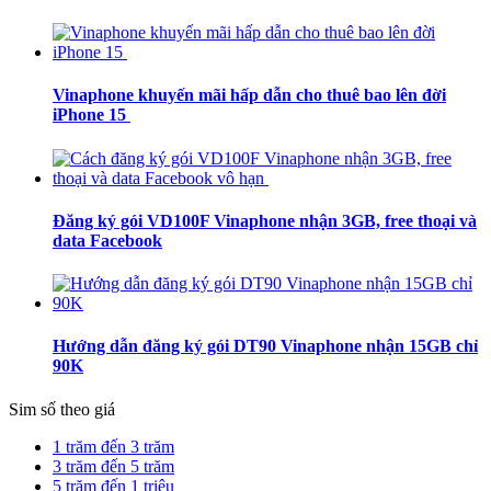
Vinaphone khuyến mãi hấp dẫn cho thuê bao lên đời
iPhone 15
Đăng ký gói VD100F Vinaphone nhận 3GB, free thoại và
data Facebook
Hướng dẫn đăng ký gói DT90 Vinaphone nhận 15GB chỉ
90K
Sim số theo giá
1 trăm đến 3 trăm
3 trăm đến 5 trăm
5 trăm đến 1 triệu